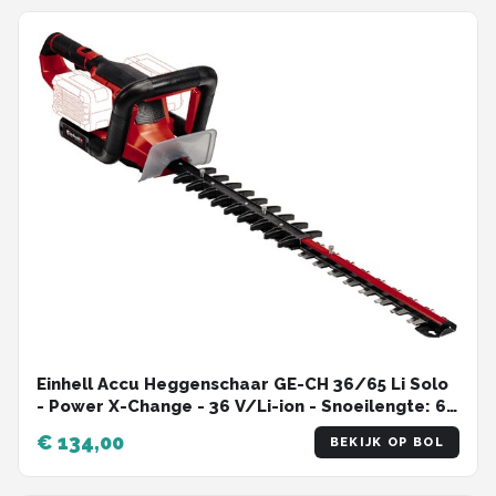
Einhell Accu Heggenschaar GE-CH 36/65 Li Solo
- Power X-Change - 36 V/Li-ion - Snoeilengte: 65
cm - Tandafstand: 30 mm - Draaibare
€ 134,00
BEKIJK OP BOL
handgreep - Incl. mesafdekking - Excl. accu en
lader