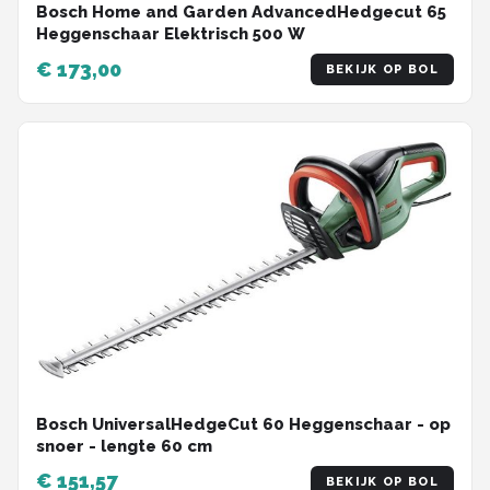
Bosch Home and Garden AdvancedHedgecut 65
Heggenschaar Elektrisch 500 W
€ 173,00
BEKIJK OP BOL
Bosch UniversalHedgeCut 60 Heggenschaar - op
snoer - lengte 60 cm
€ 151,57
BEKIJK OP BOL