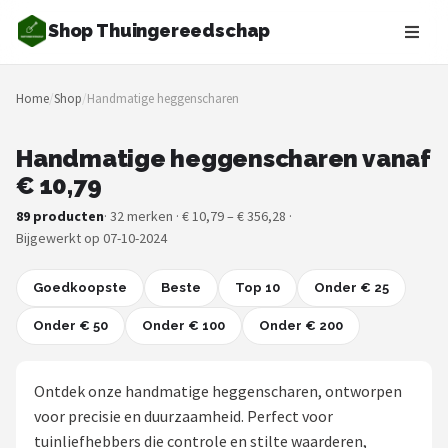
Shop Thuingereedschap
Zoeken
Home
/
Shop
/
Handmatige heggenscharen
NAVIGATIE
Shop
Handmatige heggenscharen vanaf
€ 10,79
Merken
89 producten
· 32 merken · € 10,79 – € 356,28 ·
Bijgewerkt op 07-10-2024
Blog
Goedkoopste
Borderplanten
Beste
Top 10
Onder € 25
Onder € 50
Onder € 100
Onder € 200
Grasmaaiers
Hogedrukreinigers
Ontdek onze handmatige heggenscharen, ontworpen
voor precisie en duurzaamheid. Perfect voor
Grastrimmers
tuinliefhebbers die controle en stilte waarderen,