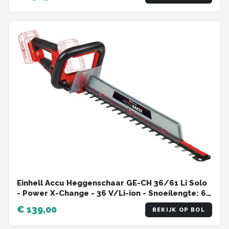
Einhell Accu Heggenschaar GE-CH 36/61 Li Solo
- Power X-Change - 36 V/Li-ion - Snoeilengte: 61
cm - Tandafstand: 26 mm - Incl. mesafdekking -
€ 139,00
BEKIJK OP BOL
Excl. accu en lader