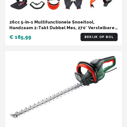
26cc 5-In-1 Multifunctionele Snoeitool,
Handzaam 2-Takt Dubbel Mes, 270° Verstelbare
Kop voor Het Snoeien Van Struiken en Heesters
€ 185,99
BEKIJK OP BOL