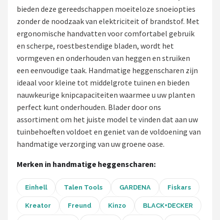
bieden deze gereedschappen moeiteloze snoeiopties
Onkruidbranders
zonder de noodzaak van elektriciteit of brandstof. Met
ergonomische handvatten voor comfortabel gebruik
Shop
en scherpe, roestbestendige bladen, wordt het
vormgeven en onderhouden van heggen en struiken
POPULAIRE MERKEN
een eenvoudige taak. Handmatige heggenscharen zijn
To the South
ideaal voor kleine tot middelgrote tuinen en bieden
nauwkeurige knipcapaciteiten waarmee u uw planten
GARDENA
perfect kunt onderhouden. Blader door ons
assortiment om het juiste model te vinden dat aan uw
Talen Tools
tuinbehoeften voldoet en geniet van de voldoening van
handmatige verzorging van uw groene oase.
Husqvarna
Merken in handmatige heggenscharen:
Bosch
Einhell
Talen Tools
GARDENA
Fiskars
WORX
Kreator
Freund
Kinzo
BLACK+DECKER