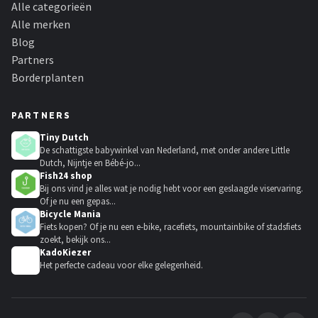
Alle categorieën
Alle merken
Blog
Partners
Borderplanten
PARTNERS
Tiny Dutch
De schattigste babywinkel van Nederland, met onder andere Little
Dutch, Nijntje en Bébé-jo...
Fish24 shop
Bij ons vind je alles wat je nodig hebt voor een geslaagde viservaring.
Of je nu een gepas...
Bicycle Mania
Fiets kopen? Of je nu een e-bike, racefiets, mountainbike of stadsfiets
zoekt, bekijk ons...
KadoKiezer
🎁
Het perfecte cadeau voor elke gelegenheid.