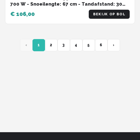
700 W - Snoeilengte: 67 cm - Tandafstand: 30
mm
€ 106,00
BEKIJK OP BOL
‹
1
2
3
4
5
6
›