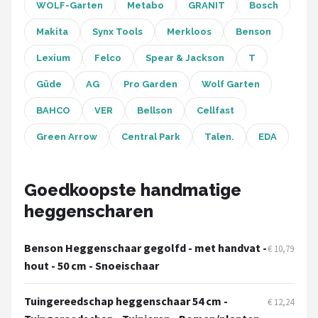
Einhell
WOLF-Garten
Metabo
GRANIT
Bosch
Makita
Synx Tools
Merkloos
Benson
Makita
Lexium
Felco
Spear & Jackson
T
Synx Tools
Güde
AG
Pro Garden
Wolf Garten
Fiskars
BAHCO
VER
Bellson
Cellfast
Green Arrow
Central Park
Talen.
EDA
Alle merken →
Goedkoopste handmatige
heggenscharen
Benson Heggenschaar gegolfd - met handvat -
€ 10,79
hout - 50 cm - Snoeischaar
Tuingereedschap heggenschaar 54 cm -
€ 12,24