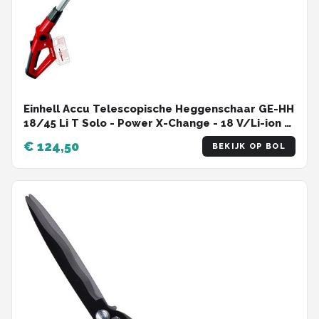
Einhell Accu Telescopische Heggenschaar GE-HH
18/45 Li T Solo - Power X-Change - 18 V/Li-ion -
Snoeilengte 40 cm - Tandafstand 16 mm -
€ 124,50
BEKIJK OP BOL
Verlengbaar met 94 cm - Excl. Accu en lader