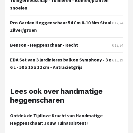
Tuingereedschap - Tuinieren - Bomen/planten
snoeien
Pro Garden Heggenschaar 54 Cm 8-10 Mm Staal
€ 12,24
Zilver/groen
Benson - Heggenschaar - Recht
€ 12,34
EDA Set van 3 jardinieres balkon Symphony - 3 x
€ 15,19
6 L - 50 x 15 x 12 cm - Antracietgrijs
Lees ook over handmatige
heggenscharen
Ontdek de Tijdloze Kracht van Handmatige
Heggenschaar: Jouw Tuinassistent!