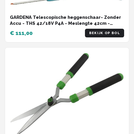
GARDENA Telescopische heggenschaar- Zonder
Accu - THS 42/18V P4A - Meslengte 42cm -
Tandmes opening 16mm
€ 111,00
BEKIJK OP BOL