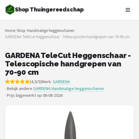
Shop Thuingereedschap
Zoeken
Home
/
Shop
/
Handmatige heggenscharen
/
NAVIGATIE
GARDENA TeleCut Heggenschaar - Telescopische handgrepen van 70-90 cm
Shop
GARDENA TeleCut Heggenschaar -
Merken
Telescopische handgrepen van
70-90 cm
Blog
(4,9/5)
Merk:
GARDENA
· Bekijk andere
GARDENA Handmatige heggenscharen
Borderplanten
·
Prijs bijgewerkt op 06-08-2026
Grasmaaiers
Hogedrukreinigers
Grastrimmers