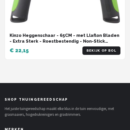
Kinzo Heggenschaar - 65CM - met Llaflon Bladen
- Extra Sterk - Roestbestendig - Non-Stick
Bladen - Grijs/Groen
€ 22,15
BEKIJK OP BOL
SHOP THUINGEREEDSCHAP
Het juiste tuingereedschap maakt elke klus in de tuin eenvoudiger, met
grasmaaiers, hogedrukreinigers en grastrimmers.
MERKEN