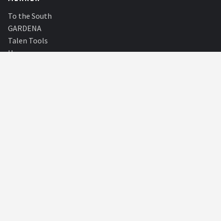
To the South
GARDENA
Talen Tools
Husqvarna
Bosch
WORX
Einhell
Makita
Alle merken →
SHOP
Alle categorieën
Alle merken
Blog
Partners
Borderplanten