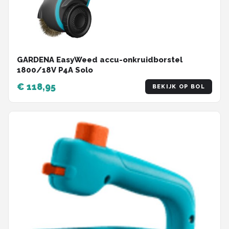
GARDENA EasyWeed accu-onkruidborstel
1800/18V P4A Solo
€ 118,95
BEKIJK OP BOL