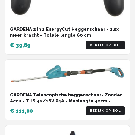
GARDENA 2 in 1 EnergyCut Heggenschaar - 2.5x
meer kracht - Totale lengte 60 cm
€ 39,89
BEKIJK OP BOL
GARDENA Telescopische heggenschaar- Zonder
Accu - THS 42/18V P4A - Meslengte 42cm -
Tandmes opening 16mm
€ 111,00
BEKIJK OP BOL