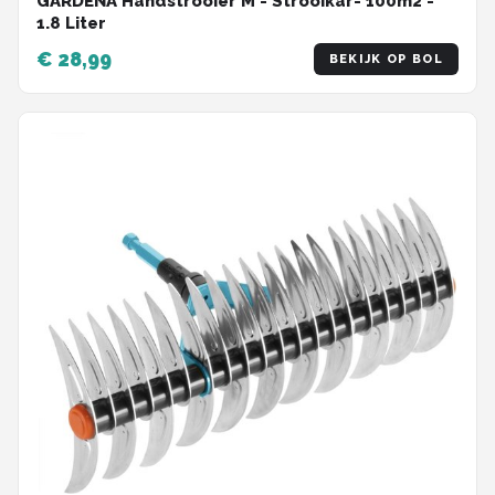
GARDENA Handstrooier M - Strooikar- 100m2 -
1.8 Liter
€ 28,99
BEKIJK OP BOL