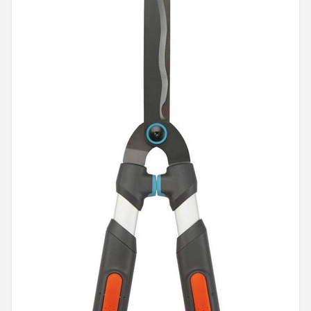
Onkruidbranders
Shop
POPULAIRE MERKEN
To the South
GARDENA
Talen Tools
Husqvarna
Bosch
WORX