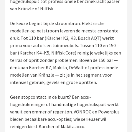
hogedrukspuit tot professionele benzinekrachtpatser
van Kränzle of Nilfisk.
Onkruidbranders
De keuze begint bij de stroombron. Elektrische
Shop
modellen op netstroom leveren de meeste constante
POPULAIRE MERKEN
druk. Tot 110 bar (Kärcher K2, K3, Bosch AQT) werkt
prima voor auto's en tuinmeubels. Tussen 110 en 150
To the South
bar (Kärcher K4–K5, Nilfisk Core) reinig je wekelijks een
terras of oprit zonder problemen. Boven de 150 bar —
GARDENA
denk aan Kärcher K7, Makita, DeWalt of professionele
modellen van Kränzle — zit je in het segment voor
Talen Tools
intensief gebruik, gevels en grote opritten.
Husqvarna
Geen stopcontact in de buurt? Een accu-
hogedrukreiniger of handmatige hogedrukspuit werkt
Bosch
vanuit een emmer of regenton. VONROC en Powerplus
bieden betaalbare accu-opties; wie serieuzer wil
WORX
reinigen kiest Kärcher of Makita accu.