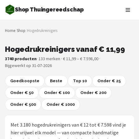
Shop Thuingereedschap
Zoeken
Home
/
Shop
/
Hogedrukreinigers
NAVIGATIE
Shop
Hogedrukreinigers vanaf € 11,99
3740 producten
· 133 merken · € 11,99 – € 7.598,00 ·
Merken
Bijgewerkt op 31-07-2026
Blog
Goedkoopste
Beste
Top 10
Onder € 25
Borderplanten
Onder € 50
Onder € 100
Onder € 200
Onder € 500
Grasmaaiers
Onder € 1000
Hogedrukreinigers
Met 3.180 hogedrukreinigers van € 12 tot € 7.598 vind je
hier vrijwel elk model — van compacte handmatige
Grastrimmers