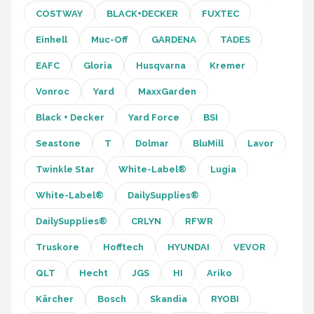
COSTWAY
BLACK+DECKER
FUXTEC
Einhell
Muc-Off
GARDENA
TADES
EAFC
Gloria
Husqvarna
Kremer
Vonroc
Yard
MaxxGarden
Black + Decker
Yard Force
BSI
Seastone
T
Dolmar
BluMill
Lavor
Twinkle Star
White-Label®
Lugia
White-Label®
DailySupplies®
DailySupplies®
CRLYN
RFWR
Truskore
Hofftech
HYUNDAI
VEVOR
QLT
Hecht
JGS
HI
Ariko
Kärcher
Bosch
Skandia
RYOBI