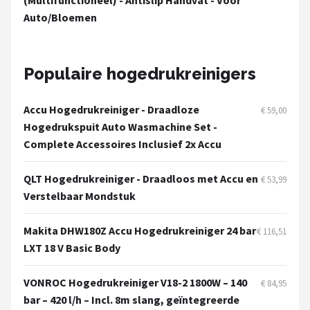
(Multifunctioneel) - Antislip Handvat - Voor
Auto/Bloemen
Populaire hogedrukreinigers
Accu Hogedrukreiniger - Draadloze
€ 59,00
Hogedrukspuit Auto Wasmachine Set -
Complete Accessoires Inclusief 2x Accu
QLT Hogedrukreiniger - Draadloos met Accu en
€ 53,99
Verstelbaar Mondstuk
Makita DHW180Z Accu Hogedrukreiniger 24 bar
€ 116,51
LXT 18 V Basic Body
VONROC Hogedrukreiniger V18-2 1800W – 140
€ 84,95
bar – 420 l/h – Incl. 8m slang, geïntegreerde