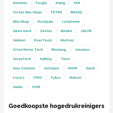
Siemens
Furgle
Alang
YAR
Vortex Max Clean
TETRA
BRASQ
Mila Shop
Rockpals
LotaHome
Geen merk
Zentex
Bedee
CRLYN
Valdeni
PowrTools
Muttoni.
Orion Motor Tech
Mustang.
Amolass
VorexTech
Aafinity
Twist
Inno Cuisinno
Autolave
HHHK
DasQ
Liora's
CYRO
Fubzz
Mahoni
Vader.
HOB
Goedkoopste hogedrukreinigers