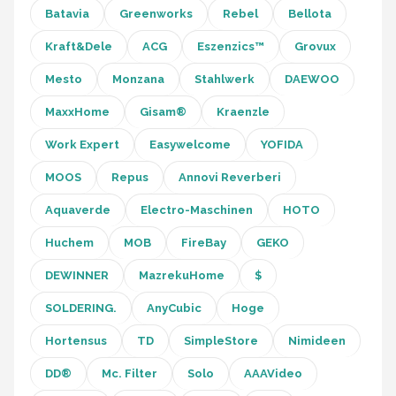
Batavia
Greenworks
Rebel
Bellota
Kraft&Dele
ACG
Eszenzics™
Grovux
Mesto
Monzana
Stahlwerk
DAEWOO
MaxxHome
Gisam®
Kraenzle
Work Expert
Easywelcome
YOFIDA
MOOS
Repus
Annovi Reverberi
Aquaverde
Electro-Maschinen
HOTO
Huchem
MOB
FireBay
GEKO
DEWINNER
MazrekuHome
$
SOLDERING.
AnyCubic
Hoge
Hortensus
TD
SimpleStore
Nimideen
DD®
Mc. Filter
Solo
AAAVideo