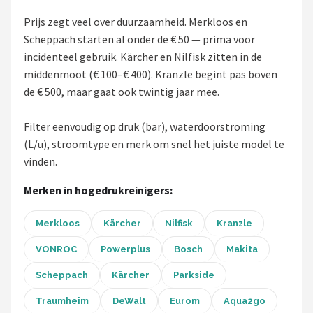
Einhell
Prijs zegt veel over duurzaamheid. Merkloos en
Scheppach starten al onder de € 50 — prima voor
Makita
incidenteel gebruik. Kärcher en Nilfisk zitten in de
Synx Tools
middenmoot (€ 100–€ 400). Kränzle begint pas boven
de € 500, maar gaat ook twintig jaar mee.
Fiskars
Filter eenvoudig op druk (bar), waterdoorstroming
Alle merken →
(L/u), stroomtype en merk om snel het juiste model te
vinden.
Merken in hogedrukreinigers:
Merkloos
Kärcher
Nilfisk
Kranzle
VONROC
Powerplus
Bosch
Makita
Scheppach
Kärcher
Parkside
Traumheim
DeWalt
Eurom
Aqua2go