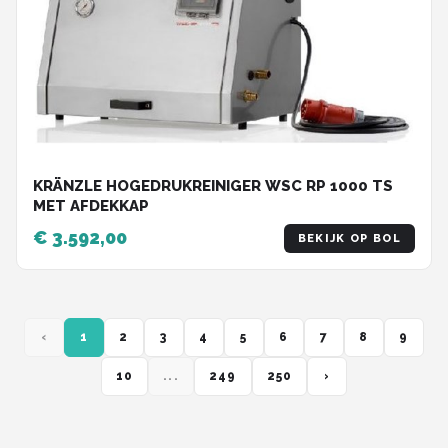
KRÄNZLE HOGEDRUKREINIGER WSC RP 1000 TS
MET AFDEKKAP
€ 3.592,00
BEKIJK OP BOL
‹
1
2
3
4
5
6
7
8
9
10
...
249
250
›