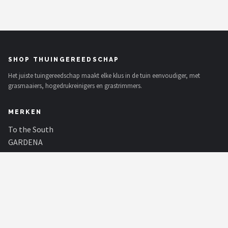
SHOP THUINGEREEDSCHAP
Het juiste tuingereedschap maakt elke klus in de tuin eenvoudiger, met
grasmaaiers, hogedrukreinigers en grastrimmers.
MERKEN
To the South
GARDENA
Talen Tools
Husqvarna
Bosch
WORX
Einhell
Makita