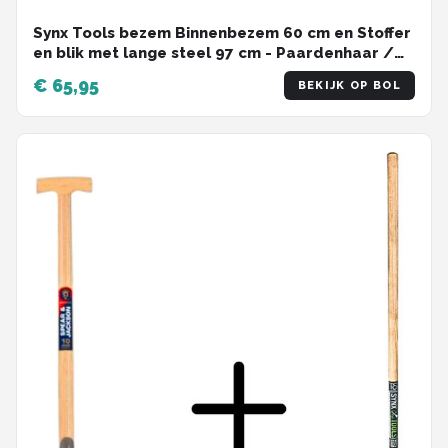
Synx Tools bezem Binnenbezem 60 cm en Stoffer
en blik met lange steel 97 cm - Paardenhaar /
zaalveger - Classic- - Hout/Metaal
€ 65,95
BEKIJK OP BOL