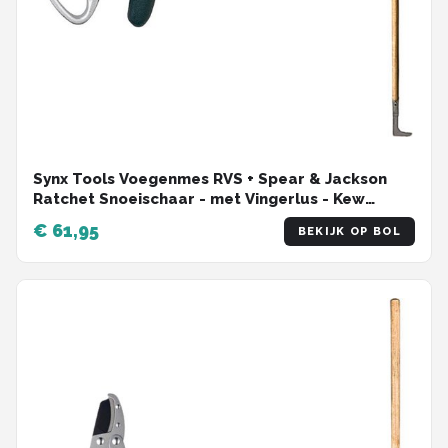
Synx Tools Voegenmes RVS + Spear & Jackson
Ratchet Snoeischaar - met Vingerlus - Kew
Gardens - Onkruidmes - Voegenkrabber met
€ 61,95
BEKIJK OP BOL
steel 150cm