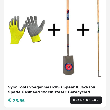
Synx Tools Voegenmes RVS + Spear & Jackson
Spade Gesmeed 120cm steel + Gerecycled
Tuinhandschoenen Maat S – Small –
€ 73,95
BEKIJK OP BOL
Voegenkrabber met steel 150cm