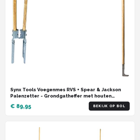
Synx Tools Voegenmes RVS + Spear & Jackson
Palenzetter - Grondgatheffer met houten
handvat - Met twee Essenhout stelen -
€ 89,95
BEKIJK OP BOL
onkruidmes - voegenkrabber met steel 150cm