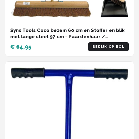
Synx Tools Coco bezem 60 cm en Stoffer en blik
met lange steel 97 cm - Paardenhaar /
zaalveger - Classic - Hout/Metaal
€ 64,95
BEKIJK OP BOL