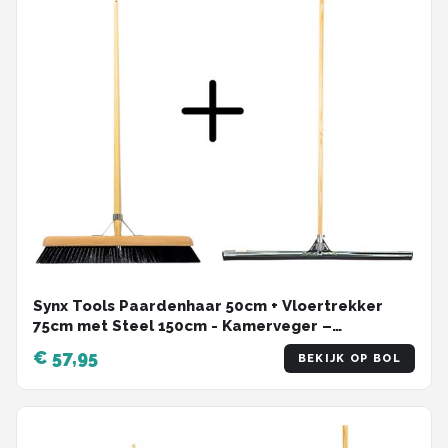
Synx Tools Paardenhaar 50cm + Vloertrekker
75cm met Steel 150cm - Kamerveger –
Vloerreiniger – Moppen – Zachte binnenbezem
€ 57,95
BEKIJK OP BOL
met steel 160cm