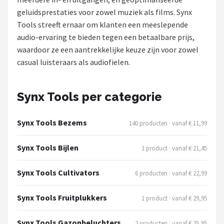
geluidsprestaties voor zowel muziek als films. Synx
Onkruidbranders
Tools streeft ernaar om klanten een meeslepende
audio-ervaring te bieden tegen een betaalbare prijs,
Shop
waardoor ze een aantrekkelijke keuze zijn voor zowel
POPULAIRE MERKEN
casual luisteraars als audiofielen.
To the South
Synx Tools per categorie
GARDENA
Synx Tools Bezems
140 producten · vanaf € 11,99
Talen Tools
Synx Tools Bijlen
1 product · vanaf € 21,45
Husqvarna
Synx Tools Cultivators
6 producten · vanaf € 22,99
Bosch
Synx Tools Fruitplukkers
1 product · vanaf € 29,95
WORX
Synx Tools Gazonbeluchters
2 producten · vanaf € 25,95