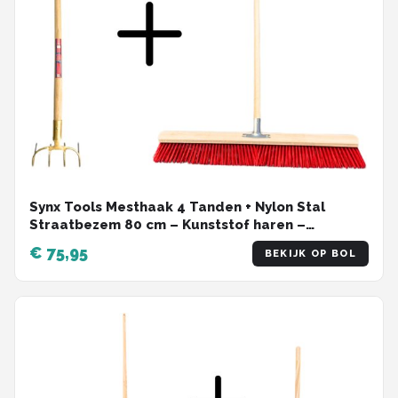
Synx Tools Mesthaak 4 Tanden + Nylon Stal
Straatbezem 80 cm – Kunststof haren –
Schrobborstels – Mestvork met steel 130 cm –
€ 75,95
BEKIJK OP BOL
Buitenbezem met steel 150 cm