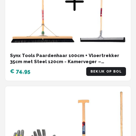
Synx Tools Paardenhaar 100cm + Vloertrekker
35cm met Steel 120cm - Kamerveger –
Vloerreiniger – Moppen – Zachte binnenbezem
€ 74,95
BEKIJK OP BOL
met steel 150cm