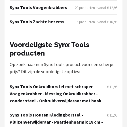
Synx Tools Voegenkrabbers
20 producten · vanaf € 12,95
Synx Tools Zachte bezems
6 producten · vanaf € 16,95
Voordeligste Synx Tools
producten
Op zoek naar een Synx Tools product voor een scherpe
prijs? Dit zijn de voordeligste opties:
Synx Tools Onkruidborstel met schraper -
€ 11,95
Voegenkrabber - Messing Onkruidkrabber -
zonder steel - Onkruidverwijderaar met haak
Synx Tools Houten Kledingborstel -
€ 11,99
Pluizenverwijderaar - Paardenhaarmix 18 cm -