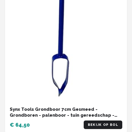
Synx Tools Grondboor 7cm Gesmeed -
Grondboren - palenboor - tuin gereedschap -
grondbox - High Quality
€ 64,50
BEKIJK OP BOL