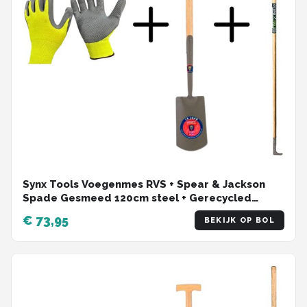
Synx Tools Voegenmes RVS + Spear & Jackson
Spade Gesmeed 120cm steel + Gerecycled
Tuinhandschoenen Maat L – Large –
€ 73,95
BEKIJK OP BOL
Voegenkrabber met steel 150cm