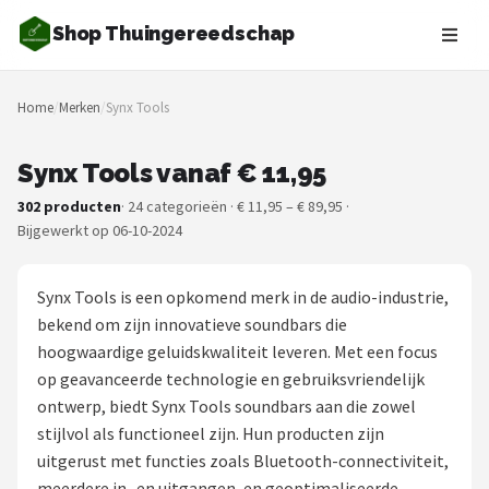
Shop Thuingereedschap
Zoeken
Home
/
Merken
/
Synx Tools
NAVIGATIE
Shop
Synx Tools vanaf € 11,95
302 producten
· 24 categorieën · € 11,95 – € 89,95 ·
Merken
Bijgewerkt op 06-10-2024
Blog
Synx Tools is een opkomend merk in de audio-industrie,
Borderplanten
bekend om zijn innovatieve soundbars die
hoogwaardige geluidskwaliteit leveren. Met een focus
Grasmaaiers
op geavanceerde technologie en gebruiksvriendelijk
ontwerp, biedt Synx Tools soundbars aan die zowel
Hogedrukreinigers
stijlvol als functioneel zijn. Hun producten zijn
uitgerust met functies zoals Bluetooth-connectiviteit,
Grastrimmers
meerdere in- en uitgangen, en geoptimaliseerde