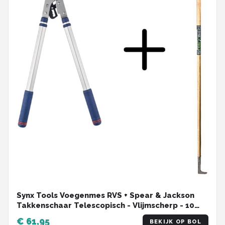
Synx Tools Voegenmes RVS + Spear & Jackson
Takkenschaar Telescopisch - Vlijmscherp - 10
JAAR GARANTIE - Aambeeld - Onkruidmes -
€ 61,95
BEKIJK OP BOL