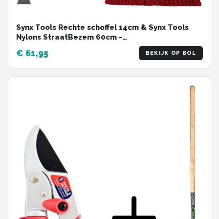
Synx Tools Rechte schoffel 14cm & Synx Tools
Nylons StraatBezem 60cm -
Onkruidverwijderaar - Schoffel met Steel - 160
€ 61,95
BEKIJK OP BOL
cm steel met hilt - Straatbezem Kunststof haren