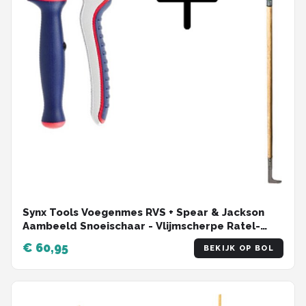
Synx Tools Voegenmes RVS + Spear & Jackson
Aambeeld Snoeischaar - Vlijmscherpe Ratel-
Twist - 10 JAAR GARANTIE - Onkruidmes -
€ 60,95
BEKIJK OP BOL
Voegenkrabber met steel 150cm