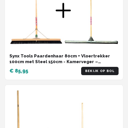
Synx Tools Paardenhaar 80cm + Vloertrekker
100cm met Steel 150cm - Kamerveger –
Vloerreiniger – Moppen – Zachte binnenbezem
€ 85,95
BEKIJK OP BOL
met steel 160cm