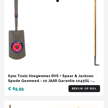
Synx Tools Voegenmes RVS + Spear & Jackson
Spade Gesmeed - 10 JAAR Garantie 1043GL -
Tuinschep Essenhout Steel 120 cm - onkruidmes
€ 65,95
BEKIJK OP BOL
- voegenkrabber met steel 150cm