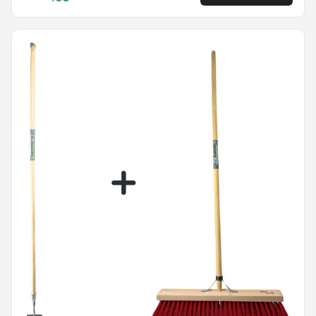
Voegenkrabber met steel 150cm