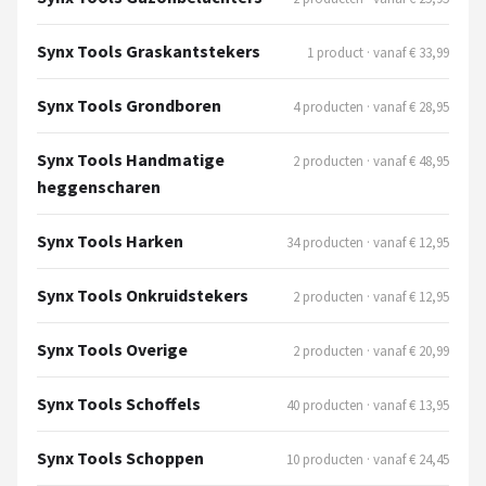
Einhell
Synx Tools Graskantstekers
1 product · vanaf € 33,99
Makita
Synx Tools Grondboren
4 producten · vanaf € 28,95
Synx Tools
Synx Tools Handmatige
2 producten · vanaf € 48,95
Fiskars
heggenscharen
Alle merken →
Synx Tools Harken
34 producten · vanaf € 12,95
Synx Tools Onkruidstekers
2 producten · vanaf € 12,95
Synx Tools Overige
2 producten · vanaf € 20,99
Synx Tools Schoffels
40 producten · vanaf € 13,95
Synx Tools Schoppen
10 producten · vanaf € 24,45