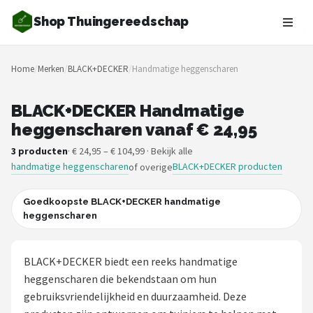
Shop Thuingereedschap
Zoeken
Home
/
Merken
/
BLACK+DECKER
/
Handmatige heggenscharen
NAVIGATIE
Shop
BLACK+DECKER Handmatige
heggenscharen vanaf € 24,95
Merken
3 producten
· € 24,95 – € 104,99 · Bekijk alle
handmatige heggenscharen
BLACK+DECKER producten
of overige
Blog
Borderplanten
Goedkoopste BLACK+DECKER handmatige
heggenscharen
Grasmaaiers
BLACK+DECKER biedt een reeks handmatige
Hogedrukreinigers
heggenscharen die bekendstaan om hun
gebruiksvriendelijkheid en duurzaamheid. Deze
Grastrimmers