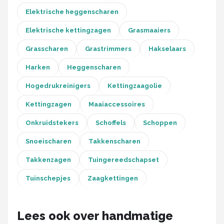
Elektrische heggenscharen
Elektrische kettingzagen
Grasmaaiers
Grasscharen
Grastrimmers
Hakselaars
Harken
Heggenscharen
Hogedrukreinigers
Kettingzaagolie
Kettingzagen
Maaiaccessoires
Onkruidstekers
Schoffels
Schoppen
Snoeischaren
Takkenscharen
Takkenzagen
Tuingereedschapset
Tuinschepjes
Zaagkettingen
Lees ook over handmatige