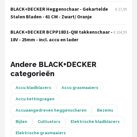
Einhell
BLACK+DECKER Heggenschaar - Gekartelde
€ 27,99
Stalen Bladen - 61 CM - Zwart/ Oranje
Makita
BLACK+DECKER BCPP18D1-QW takkenschaar -
Synx Tools
€ 104,99
18V - 25mm - incl. accu en lader
Fiskars
Alle merken →
Andere BLACK+DECKER
categorieën
Accu bladblazers
Accu grasmaaiers
Accu kettingzagen
Accuaangedreven heggenscharen
Bezems
Bijlen
Cultivators
Elektrische bladblazers
Elektrische grasmaaiers