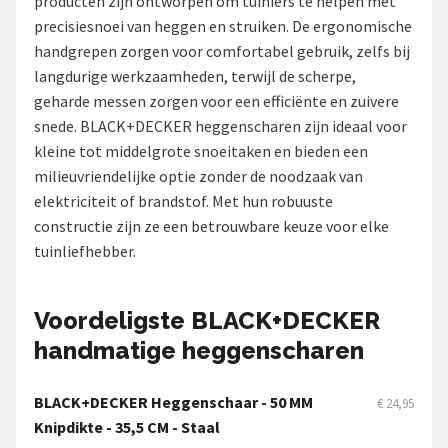
producten zijn ontworpen om tuiniers te helpen met
precisiesnoei van heggen en struiken. De ergonomische
Onkruidbranders
handgrepen zorgen voor comfortabel gebruik, zelfs bij
langdurige werkzaamheden, terwijl de scherpe,
Shop
geharde messen zorgen voor een efficiënte en zuivere
POPULAIRE MERKEN
snede. BLACK+DECKER heggenscharen zijn ideaal voor
kleine tot middelgrote snoeitaken en bieden een
To the South
milieuvriendelijke optie zonder de noodzaak van
elektriciteit of brandstof. Met hun robuuste
GARDENA
constructie zijn ze een betrouwbare keuze voor elke
tuinliefhebber.
Talen Tools
Husqvarna
Voordeligste BLACK+DECKER
handmatige heggenscharen
Bosch
BLACK+DECKER Heggenschaar - 50 MM
€ 24,95
WORX
Knipdikte - 35,5 CM - Staal