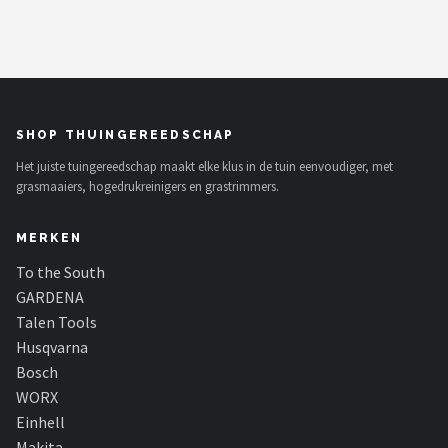
SHOP THUINGEREEDSCHAP
Het juiste tuingereedschap maakt elke klus in de tuin eenvoudiger, met
grasmaaiers, hogedrukreinigers en grastrimmers.
MERKEN
To the South
GARDENA
Talen Tools
Husqvarna
Bosch
WORX
Einhell
Makita