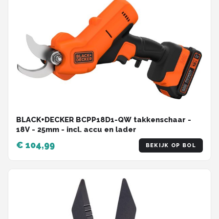
BLACK+DECKER BCPP18D1-QW takkenschaar -
18V - 25mm - incl. accu en lader
€ 104,99
BEKIJK OP BOL