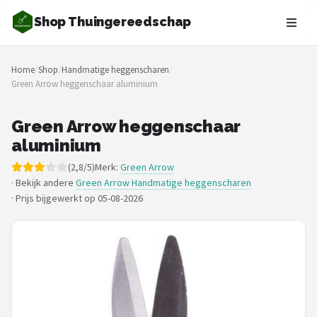
Shop Thuingereedschap
Zoeken
Home
/
Shop
/
Handmatige heggenscharen
/
NAVIGATIE
Green Arrow heggenschaar aluminium
Shop
Green Arrow heggenschaar
Merken
aluminium
(2,8/5)
Merk:
Green Arrow
Blog
· Bekijk andere
Green Arrow Handmatige heggenscharen
·
Prijs bijgewerkt op 05-08-2026
Borderplanten
Grasmaaiers
Hogedrukreinigers
Grastrimmers