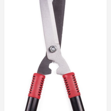
Onkruidbranders
Shop
POPULAIRE MERKEN
To the South
GARDENA
Talen Tools
Husqvarna
Bosch
WORX