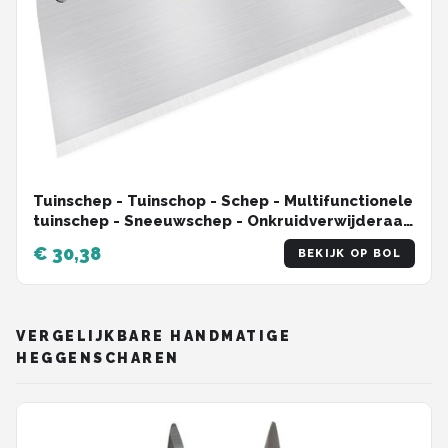
Tuinschep - Tuinschop - Schep - Multifunctionele
tuinschep - Sneeuwschep - Onkruidverwijderaar
- Tuingereedschap - tuinreinigingsschep - 23cm -
€ 30,38
BEKIJK OP BOL
Geen houten handvat - staal - voor onkruid
wieden, sneeuwscheppen, schoonmake en
omdraaien van de grond
VERGELIJKBARE HANDMATIGE
HEGGENSCHAREN