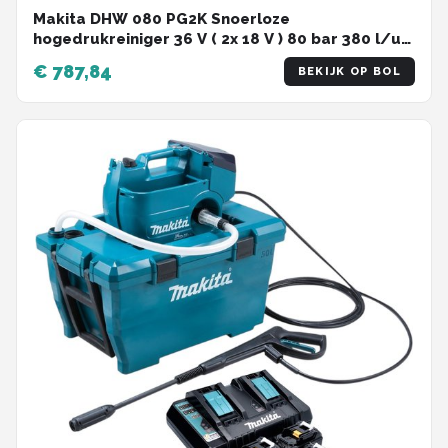
Makita DHW 080 PG2K Snoerloze
hogedrukreiniger 36 V ( 2x 18 V ) 80 bar 380 l/u
Borstelloos + 2x accu 6.0 Ah + dubbele lader
€ 787,84
BEKIJK OP BOL