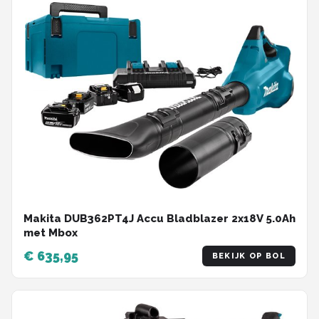
Makita DUB362PT4J Accu Bladblazer 2x18V 5.0Ah
met Mbox
€ 635,95
BEKIJK OP BOL