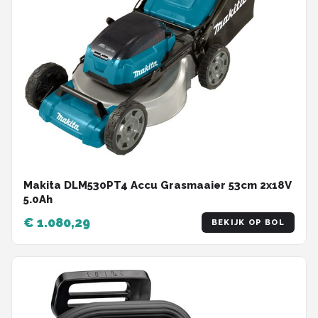
Makita DLM530PT4 Accu Grasmaaier 53cm 2x18V
5.0Ah
€ 1.080,29
BEKIJK OP BOL