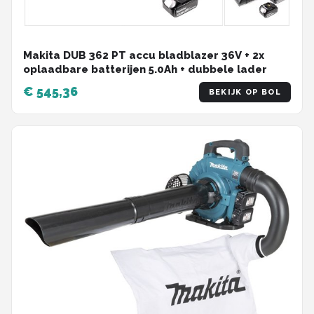
Makita DUB 362 PT accu bladblazer 36V + 2x
oplaadbare batterijen 5.0Ah + dubbele lader
€ 545,36
BEKIJK OP BOL