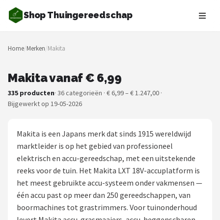
Shop Thuingereedschap
Zoeken
Home
/
Merken
/
Makita
NAVIGATIE
Shop
Makita vanaf € 6,99
335 producten
· 36 categorieën · € 6,99 – € 1.247,00 ·
Merken
Bijgewerkt op 19-05-2026
Blog
Makita is een Japans merk dat sinds 1915 wereldwijd
Borderplanten
marktleider is op het gebied van professioneel
elektrisch en accu-gereedschap, met een uitstekende
Grasmaaiers
reeks voor de tuin. Het Makita LXT 18V-accuplatform is
het meest gebruikte accu-systeem onder vakmensen —
Hogedrukreinigers
één accu past op meer dan 250 gereedschappen, van
boormachines tot grastrimmers. Voor tuinonderhoud
Grastrimmers
levert Makita accu-grasmaaiers, accu-heggenscharen,