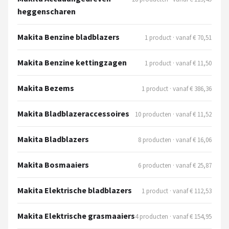
Einhell
heggenscharen
Makita
Makita Benzine bladblazers
1 product · vanaf € 70,51
Synx Tools
Makita Benzine kettingzagen
1 product · vanaf € 11,50
Fiskars
Makita Bezems
1 product · vanaf € 386,36
Alle merken →
Makita Bladblazeraccessoires
10 producten · vanaf € 11,52
Makita Bladblazers
8 producten · vanaf € 16,06
Makita Bosmaaiers
6 producten · vanaf € 25,87
Makita Elektrische bladblazers
1 product · vanaf € 112,53
Makita Elektrische grasmaaiers
4 producten · vanaf € 154,95