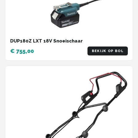
DUP180Z LXT 18V Snoeischaar
€ 755,00
BEKIJK OP BOL