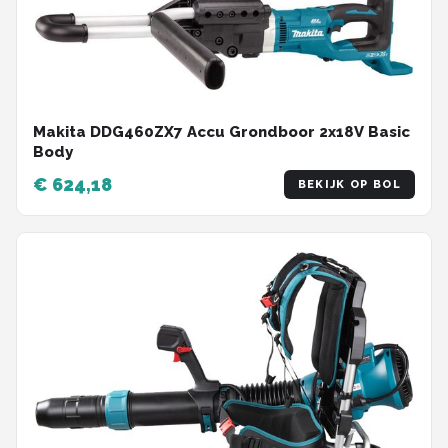
Makita DDG460ZX7 Accu Grondboor 2x18V Basic
Body
€ 624,18
BEKIJK OP BOL