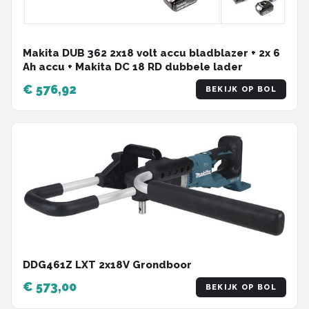
Makita DUB 362 2x18 volt accu bladblazer + 2x 6
Ah accu + Makita DC 18 RD dubbele lader
€ 576,92
BEKIJK OP BOL
DDG461Z LXT 2x18V Grondboor
€ 573,00
BEKIJK OP BOL