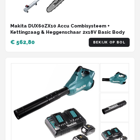
Makita DUX60ZX10 Accu Combisysteem +
Kettingzaag & Heggenschaar 2x18V Basic Body
€ 562,80
BEKIJK OP BOL