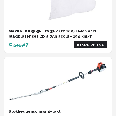
Makita DUB363PT2V 36V (2x 18V) Li-Ion accu
bladblazer set (2x 5.0Ah accu) - 194 km/h
€ 545,17
BEKIJK OP BOL
Stokheggenschaar 4-takt