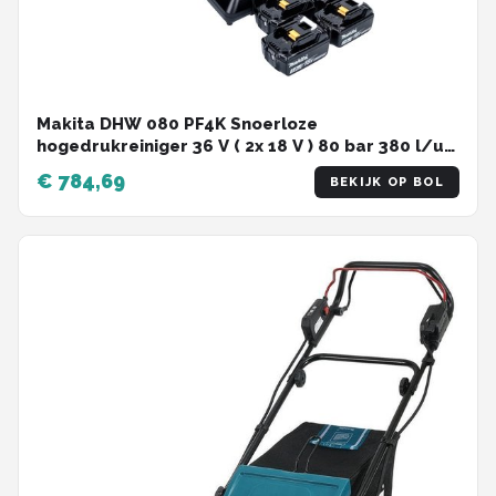
Makita DHW 080 PF4K Snoerloze
hogedrukreiniger 36 V ( 2x 18 V ) 80 bar 380 l/u
Borstelloos + 4x oplaadbare accu 3.0 Ah +
€ 784,69
BEKIJK OP BOL
dubbele lader