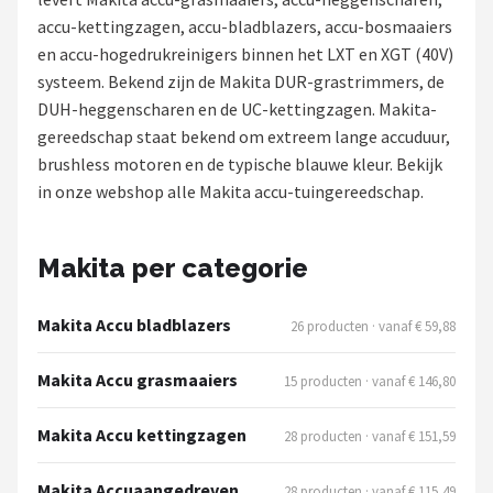
accu-kettingzagen, accu-bladblazers, accu-bosmaaiers
Onkruidbranders
en accu-hogedrukreinigers binnen het LXT en XGT (40V)
systeem. Bekend zijn de Makita DUR-grastrimmers, de
Shop
DUH-heggenscharen en de UC-kettingzagen. Makita-
POPULAIRE MERKEN
gereedschap staat bekend om extreem lange accuduur,
brushless motoren en de typische blauwe kleur. Bekijk
To the South
in onze webshop alle Makita accu-tuingereedschap.
GARDENA
Makita per categorie
Talen Tools
Makita Accu bladblazers
26 producten · vanaf € 59,88
Husqvarna
Makita Accu grasmaaiers
15 producten · vanaf € 146,80
Bosch
Makita Accu kettingzagen
28 producten · vanaf € 151,59
WORX
Makita Accuaangedreven
28 producten · vanaf € 115,49