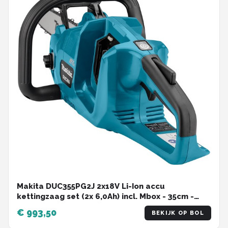
Makita DUC355PG2J 2x18V Li-Ion accu
kettingzaag set (2x 6,0Ah) incl. Mbox - 35cm -
koolborstelloos
€ 993,50
BEKIJK OP BOL