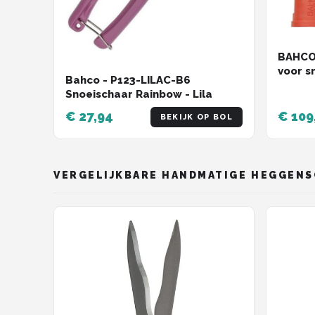
BAHCO
voor s
Bahco - P123-LILAC-B6
Snoeischaar Rainbow - Lila
€ 27,94
€ 109
BEKIJK OP BOL
VERGELIJKBARE HANDMATIGE HEGGEN