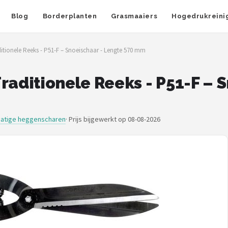
Blog
Borderplanten
Grasmaaiers
Hogedrukreini
ionele Reeks - P51-F – Snoeischaar - Lengte 570 mm
ditionele Reeks - P51-F – S
atige heggenscharen
·
Prijs bijgewerkt op 08-08-2026