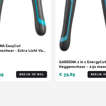
NA EasyCut
schaar - Extra Licht Van
ht
GARDENA 2 in 1 EnergyCu
Heggenschaar - 2.5x mee
kracht - Totale lengte 6
99
€ 39,89
BEKIJK OP BOL
BEKIJK O