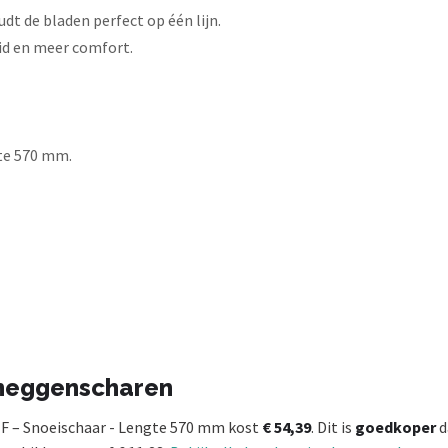
t de bladen perfect op één lijn.
d en meer comfort.
te 570 mm.
 heggenscharen
F – Snoeischaar - Lengte 570 mm kost
€ 54,39
. Dit is
goedkoper
d