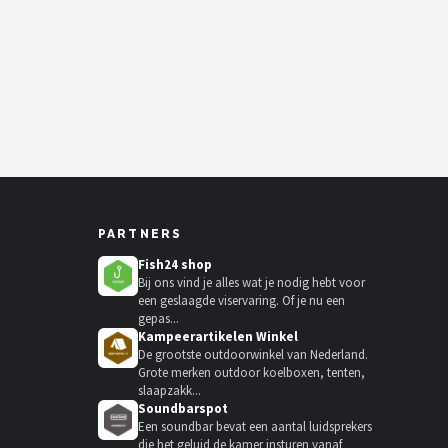
PARTNERS
Fish24 shop
Bij ons vind je alles wat je nodig hebt voor
een geslaagde viservaring. Of je nu een
gepas...
Kampeerartikelen Winkel
De grootste outdoorwinkel van Nederland.
Grote merken outdoor koelboxen, tenten,
slaapzakk...
Soundbarspot
Een soundbar bevat een aantal luidsprekers
die het geluid de kamer insturen vanaf