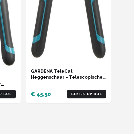
GARDENA TeleCut
Heggenschaar - Telescopische
t
handgrepen van 70-90 cm
r
0 cm
€ 45,50
P BOL
BEKIJK OP BOL