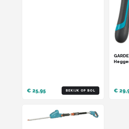
GARDE
Heggen
Gewic
€ 25,95
€ 29,
BEKIJK OP BOL