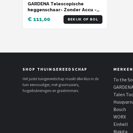
GARDENA Telescopische
heggenschaar- Zonder Accu -
THS 42/18V P4A - Meslengte
€ 111,00
BEKIJK OP BOL
42cm - Tandmes opening 16mm
SHOP THUINGEREEDSCHAP
MERKEN
Het juiste tuingereedschap maakt elke klus in de
To the S
tuin eenvoudiger, met grasmaaiers,
GARDEN
hogedrukreinigers en grastrimmers.
Talen To
Husqvarn
Bosch
WORX
Einhell
Makita