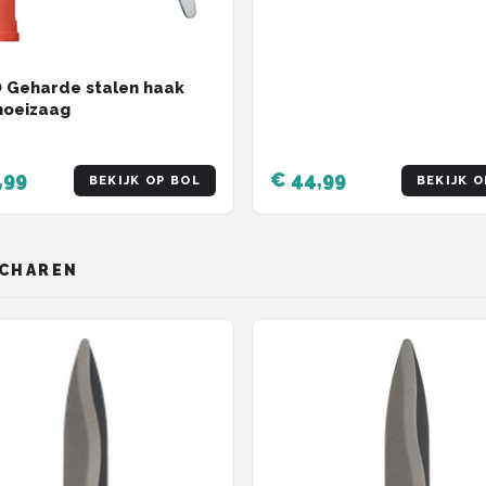
 Geharde stalen haak
noeizaag
,99
€ 44,99
BEKIJK OP BOL
BEKIJK O
SCHAREN