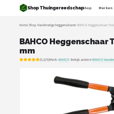
Shop Thuingereedschap
Shop
Merken
Zoeken
Home
/
Shop
/
Handmatige heggenscharen
/
BAHCO Heggenschaar Tradit
NAVIGATIE
Shop
BAHCO Heggenschaar Tra
mm
Merken
(5,0/5)
Merk:
BAHCO
· Bekijk andere
BAHCO Handm
Blog
Borderplanten
Grasmaaiers
Hogedrukreinigers
Grastrimmers