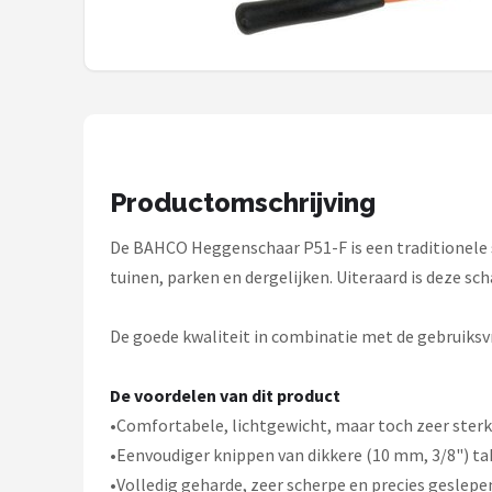
Onkruidbranders
Shop
POPULAIRE MERKEN
To the South
Productomschrijving
GARDENA
De BAHCO Heggenschaar P51-F is een traditionele sn
tuinen, parken en dergelijken. Uiteraard is deze sch
Talen Tools
De goede kwaliteit in combinatie met de gebruiksv
Husqvarna
Bosch
De voordelen van dit product
•Comfortabele, lichtgewicht, maar toch zeer ster
WORX
•Eenvoudiger knippen van dikkere (10 mm, 3/8") ta
•Volledig geharde, zeer scherpe en precies geslepe