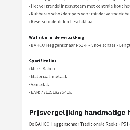
Einhell
•Het vergrendelingssysteem met centrale bout houd
•Rubberen schokdempers voor minder vermoeidhei
Makita
•Reserveonderdelen beschikbaar.
Synx Tools
Wat zit er in de verpakking
Fiskars
•BAHCO Heggenschaar P51-F – Snoeischaar - Leng
Alle merken →
Specificaties
•Merk: Bahco.
•Materiaal: metaal.
•Aantal: 1.
•EAN: 7311518275426.
Prijsvergelijking handmatige
De BAHCO Heggenschaar Traditionele Reeks - P51-