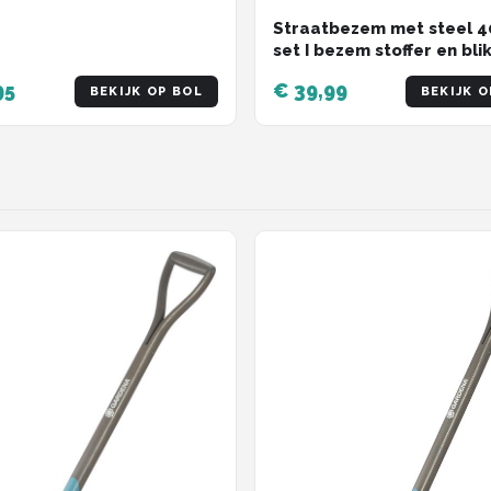
Straatbezem met steel 4
set I bezem stoffer en blik
Elaston rood I met draad 
95
€ 39,99
BEKIJK OP BOL
BEKIJK O
straatbezem brede tuin
buitenbezem buitenbeze
buitenterrein