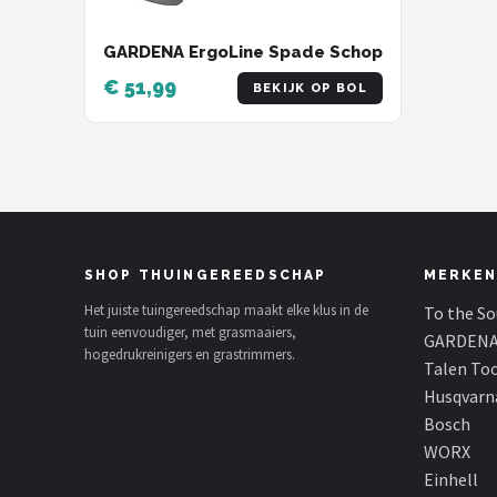
GARDENA ErgoLine Spade Schop
€ 51,99
BEKIJK OP BOL
SHOP THUINGEREEDSCHAP
MERKEN
Het juiste tuingereedschap maakt elke klus in de
To the S
tuin eenvoudiger, met grasmaaiers,
GARDEN
hogedrukreinigers en grastrimmers.
Talen To
Husqvarn
Bosch
WORX
Einhell