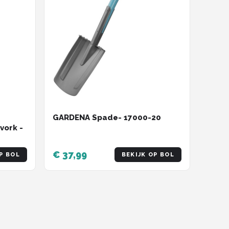
GARDENA Spade- 17000-20
vork -
€ 37,99
P BOL
BEKIJK OP BOL