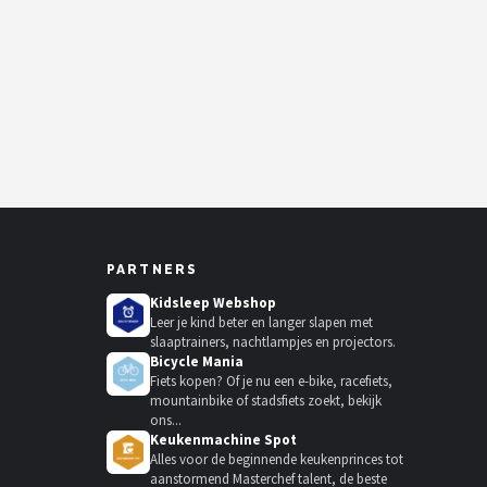
PARTNERS
Kidsleep Webshop
Leer je kind beter en langer slapen met
slaaptrainers, nachtlampjes en projectors.
Bicycle Mania
Fiets kopen? Of je nu een e-bike, racefiets,
mountainbike of stadsfiets zoekt, bekijk
ons...
Keukenmachine Spot
Alles voor de beginnende keukenprinces tot
aanstormend Masterchef talent, de beste