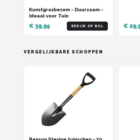
Kunstgrasbezem - Duurzaam -
Ideaal voor Tuin
€ 39,95
€ 29,
BEKIJK OP BOL
VERGELIJKBARE SCHOPPEN
Benson Stevige tuinschep - 70