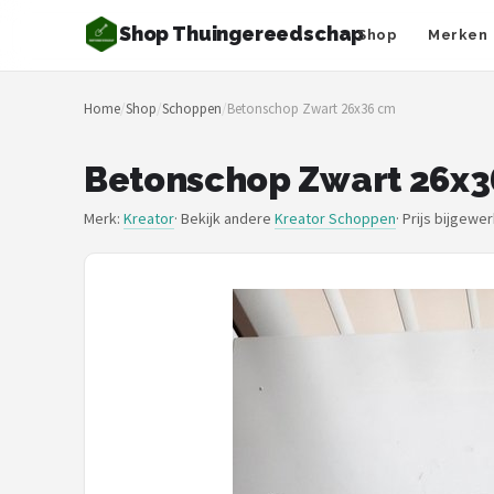
Shop Thuingereedschap
Shop
Merken
Zoeken
Home
/
Shop
/
Schoppen
/
Betonschop Zwart 26x36 cm
NAVIGATIE
Shop
Betonschop Zwart 26x
Merken
Merk:
Kreator
· Bekijk andere
Kreator Schoppen
·
Prijs bijgewe
Blog
Borderplanten
Grasmaaiers
Hogedrukreinigers
Grastrimmers