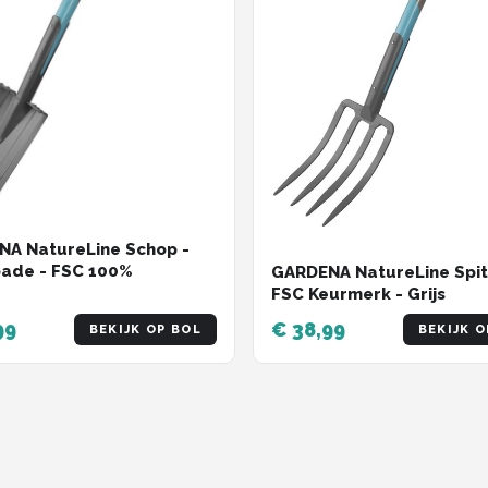
A NatureLine Schop -
ade - FSC 100%
GARDENA NatureLine Spit
FSC Keurmerk - Grijs
99
€ 38,99
BEKIJK OP BOL
BEKIJK O