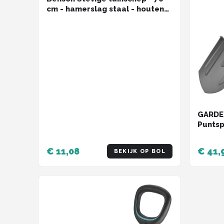
cm - hamerslag staal - houten
steel - ergonomische grip
GARDEN
Puntsp
€ 11,08
€ 41,
BEKIJK OP BOL