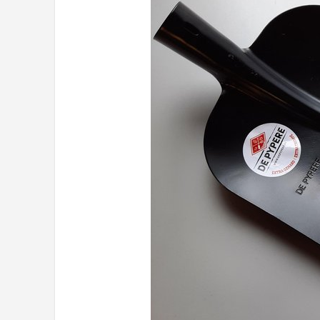
Onkruidbranders
Shop
POPULAIRE MERKEN
To the South
GARDENA
Talen Tools
Husqvarna
Bosch
WORX