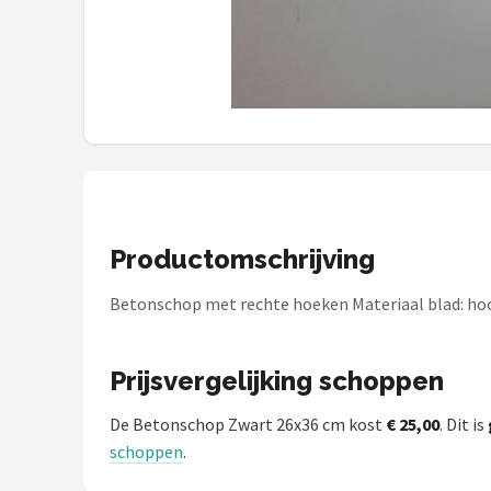
Einhell
Makita
Synx Tools
Fiskars
Alle merken →
Productomschrijving
Betonschop met rechte hoeken Materiaal blad: hoo
Prijsvergelijking schoppen
De Betonschop Zwart 26x36 cm kost
€ 25,00
. Dit is
schoppen
.