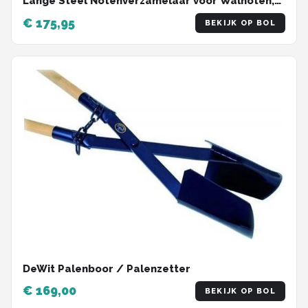
Lange Steel Notenverzamelaar voor Walnoten,
Pecannoten, Kastanjes - Handig Outdoor
€ 175,95
BEKIJK OP BOL
Gereedschap met Roller
DeWit Palenboor / Palenzetter
€ 169,00
BEKIJK OP BOL