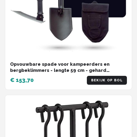
Opvouwbare spade voor kampeerders en
bergbeklimmers - lengte 59 cm - gehard
boorstaal - zwart - met canvastas
€ 153,70
BEKIJK OP BOL