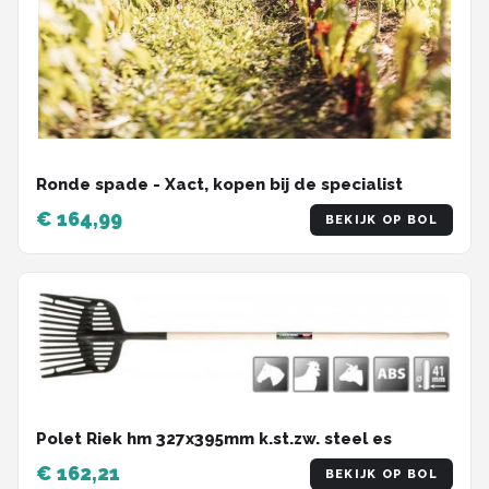
Ronde spade - Xact, kopen bij de specialist
€ 164,99
BEKIJK OP BOL
Polet Riek hm 327x395mm k.st.zw. steel es
€ 162,21
BEKIJK OP BOL