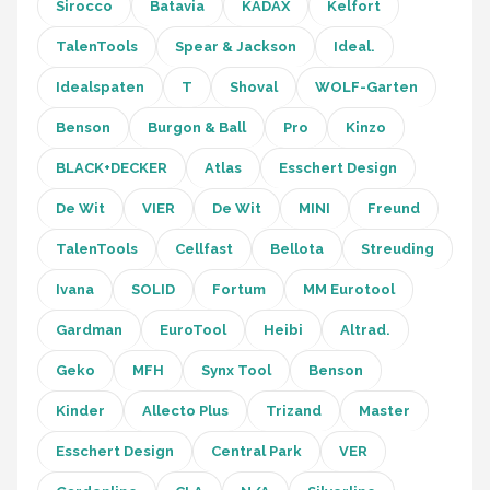
Einhell
Sirocco
Batavia
KADAX
Kelfort
TalenTools
Spear & Jackson
Ideal.
Makita
Idealspaten
T
Shoval
WOLF-Garten
Synx Tools
Benson
Burgon & Ball
Pro
Kinzo
Fiskars
BLACK+DECKER
Atlas
Esschert Design
De Wit
VIER
De Wit
MINI
Freund
Alle merken →
TalenTools
Cellfast
Bellota
Streuding
Ivana
SOLID
Fortum
MM Eurotool
Gardman
EuroTool
Heibi
Altrad.
Geko
MFH
Synx Tool
Benson
Kinder
Allecto Plus
Trizand
Master
Esschert Design
Central Park
VER