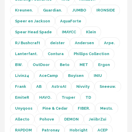
Kreunen.
Guardian.
JUMBO
IRONSIDE
Speer en Jackson
AquaForte
Spear Head Spade
IMAYCC
Klein
RJ Bushcraft
deister
Andersen
Arpe.
Lanterfant.
Contura
Phillips Collection
BW.
OutDoor
Beto
MET
Ergon
Livin24
AceCamp
Boyisen
INIU
Frank
AB
AstroAI
Nivvity
Sneeuw.
EmiteR
HAVO.
Truper
TD
Unyqoos
Pine & Cedar
FIBER.
Mests.
Allecto
Pohove
DEMON
JeiibrZui
RAPDOM
Patronay
Hobright
ACEP