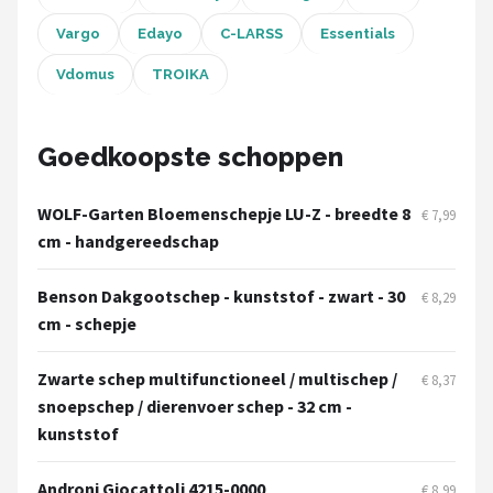
Vargo
Edayo
C-LARSS
Essentials
Vdomus
TROIKA
Goedkoopste schoppen
WOLF-Garten Bloemenschepje LU-Z - breedte 8
€ 7,99
cm - handgereedschap
Benson Dakgootschep - kunststof - zwart - 30
€ 8,29
cm - schepje
Zwarte schep multifunctioneel / multischep /
€ 8,37
snoepschep / dierenvoer schep - 32 cm -
kunststof
Androni Giocattoli 4215-0000
€ 8,99