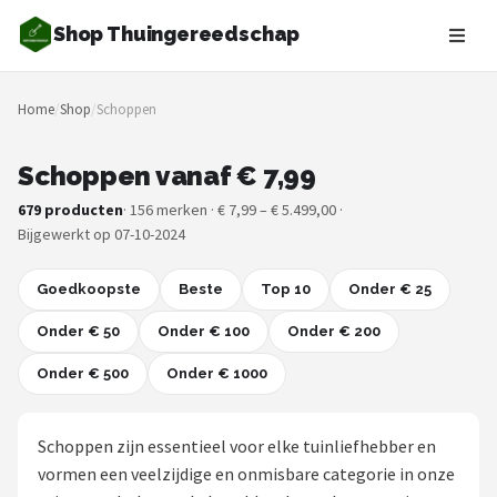
Shop Thuingereedschap
Zoeken
Home
/
Shop
/
Schoppen
NAVIGATIE
Shop
Schoppen vanaf € 7,99
679 producten
· 156 merken · € 7,99 – € 5.499,00 ·
Merken
Bijgewerkt op 07-10-2024
Blog
Goedkoopste
Beste
Top 10
Onder € 25
Borderplanten
Onder € 50
Onder € 100
Onder € 200
Onder € 500
Grasmaaiers
Onder € 1000
Hogedrukreinigers
Schoppen zijn essentieel voor elke tuinliefhebber en
vormen een veelzijdige en onmisbare categorie in onze
Grastrimmers