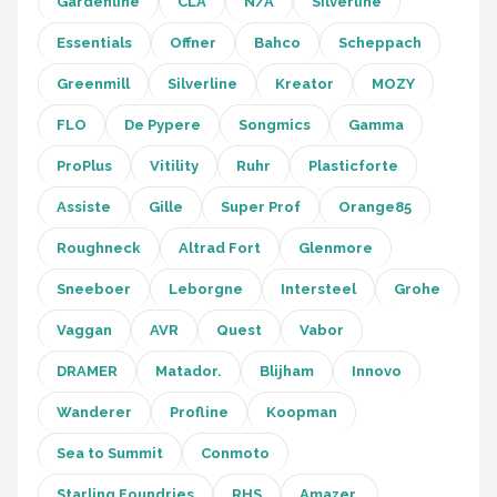
Gardenline
CLA
N/A
Silverline
Essentials
Offner
Bahco
Scheppach
Greenmill
Silverline
Kreator
MOZY
FLO
De Pypere
Songmics
Gamma
ProPlus
Vitility
Ruhr
Plasticforte
Assiste
Gille
Super Prof
Orange85
Roughneck
Altrad Fort
Glenmore
Sneeboer
Leborgne
Intersteel
Grohe
Vaggan
AVR
Quest
Vabor
DRAMER
Matador.
Blijham
Innovo
Wanderer
Profline
Koopman
Sea to Summit
Conmoto
Starling Foundries
RHS
Amazer.