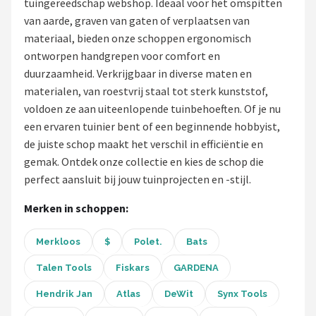
tuingereedschap webshop. Ideaal voor het omspitten
van aarde, graven van gaten of verplaatsen van
Onkruidbranders
materiaal, bieden onze schoppen ergonomisch
ontworpen handgrepen voor comfort en
Shop
duurzaamheid. Verkrijgbaar in diverse maten en
POPULAIRE MERKEN
materialen, van roestvrij staal tot sterk kunststof,
voldoen ze aan uiteenlopende tuinbehoeften. Of je nu
To the South
een ervaren tuinier bent of een beginnende hobbyist,
de juiste schop maakt het verschil in efficiëntie en
GARDENA
gemak. Ontdek onze collectie en kies de schop die
perfect aansluit bij jouw tuinprojecten en -stijl.
Talen Tools
Merken in schoppen:
Husqvarna
Merkloos
$
Polet.
Bats
Bosch
Talen Tools
Fiskars
GARDENA
WORX
Hendrik Jan
Atlas
DeWit
Synx Tools