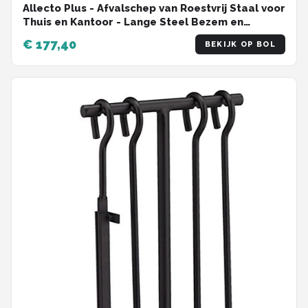
Allecto Plus - Afvalschep van Roestvrij Staal voor
Thuis en Kantoor - Lange Steel Bezem en
Veegschep van Metaal - Ideaal Gereedschap
€ 177,40
BEKIJK OP BOL
voor het Schoonmaken - Plastic Handvat -
Duurzaam en Handig