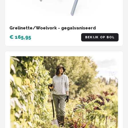
Grelinette/Woelvork - gegalvaniseerd
€ 165,95
BEKIJK OP BOL