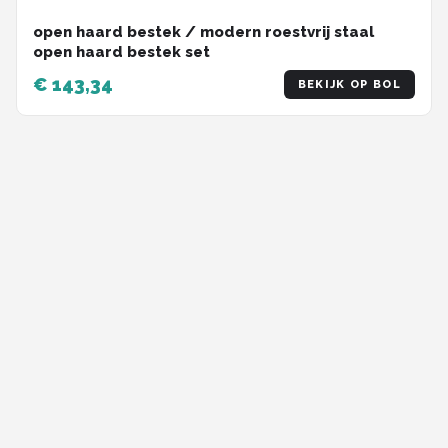
open haard bestek / modern roestvrij staal
open haard bestek set
€ 143,34
BEKIJK OP BOL
‹
1
2
3
4
5
6
7
8
9
10
...
45
46
›
SHOP THUINGEREEDSCHAP
Het juiste tuingereedschap maakt elke klus in de tuin eenvoudiger, met