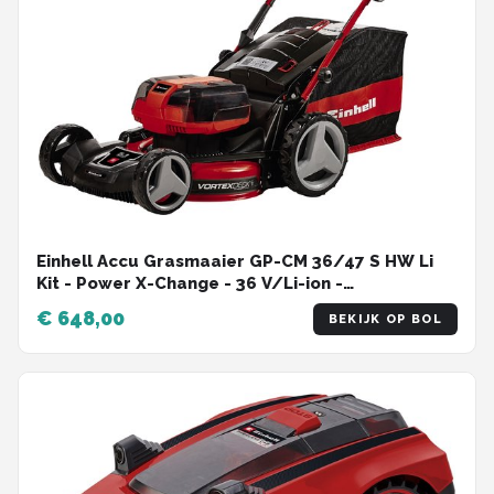
Einhell Accu Grasmaaier GP-CM 36/47 S HW Li
Kit - Power X-Change - 36 V/Li-ion -
Maaibreedte: 47 cm - Aanbevolen
€ 648,00
BEKIJK OP BOL
gazonoppervlakte: tot 700 m² - Zelfrijdend -
Mulching functie - Incl. 4x 4,0 Ah accu en 2x
Twincharger