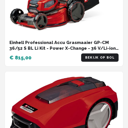
Einhell Professional Accu Grasmaaier GP-CM
36/52 S BL Li Kit - Power X-Change - 36 V/Li-ion
- Maaibreedte: 52 cm - Aanbevolen
€ 815,00
BEKIJK OP BOL
gazonoppervlakte: tot 1200 m² - 65 L opvangzak
- Maaihoogte: 25-80 mm - Incl. 4x 5.2 Ah Accu en
2x DUO-lader