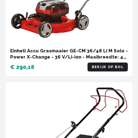
Einhell Accu Grasmaaier GE-CM 36/48 Li M Solo -
Power X-Change - 36 V/Li-ion - Maaibreedte: 48
cm - Dubbele Twin-Pack-technologie -
€ 290,18
BEKIJK OP BOL
Maaihoogte: 25-75 mm - Mulching functie - Excl.
accu en lader