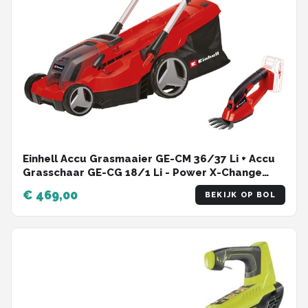
Einhell Accu Grasmaaier GE-CM 36/37 Li + Accu
Grasschaar GE-CG 18/1 Li - Power X-Change
36/18 V/Li-ion - Maaibreedte: 37 cm/10 cm -
€ 469,00
BEKIJK OP BOL
incl. 2x 3.0 Ah Accu en 2x laders