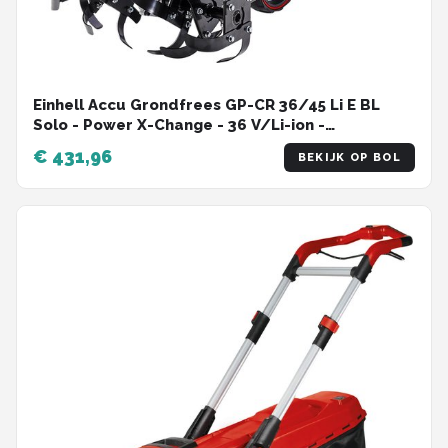
Einhell Accu Grondfrees GP-CR 36/45 Li E BL
Solo - Power X-Change - 36 V/Li-ion -
Werkbreedte: 45 cm - Werkdiepte: 23 cm -
€ 431,96
BEKIJK OP BOL
Aantal messen: 6 stuks - Excl. accu en lader