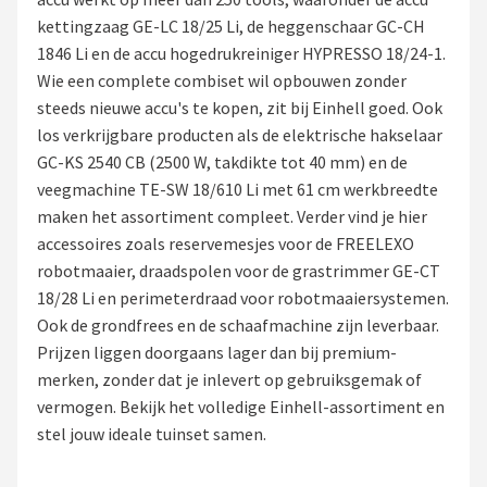
kettingzaag GE-LC 18/25 Li, de heggenschaar GC-CH
Onkruidbranders
1846 Li en de accu hogedrukreiniger HYPRESSO 18/24-1.
Wie een complete combiset wil opbouwen zonder
Shop
steeds nieuwe accu's te kopen, zit bij Einhell goed. Ook
POPULAIRE MERKEN
los verkrijgbare producten als de elektrische hakselaar
GC-KS 2540 CB (2500 W, takdikte tot 40 mm) en de
To the South
veegmachine TE-SW 18/610 Li met 61 cm werkbreedte
maken het assortiment compleet. Verder vind je hier
GARDENA
accessoires zoals reservemesjes voor de FREELEXO
robotmaaier, draadspolen voor de grastrimmer GE-CT
Talen Tools
18/28 Li en perimeterdraad voor robotmaaiersystemen.
Ook de grondfrees en de schaafmachine zijn leverbaar.
Husqvarna
Prijzen liggen doorgaans lager dan bij premium-
merken, zonder dat je inlevert op gebruiksgemak of
Bosch
vermogen. Bekijk het volledige Einhell-assortiment en
stel jouw ideale tuinset samen.
WORX