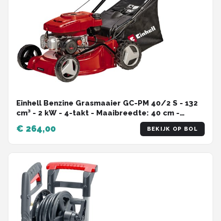
Einhell Benzine Grasmaaier GC-PM 40/2 S - 132
cm³ - 2 kW - 4-takt - Maaibreedte: 40 cm -
Aanbevolen gazonoppervlakte: tot 1000 m² - 45
€ 264,00
BEKIJK OP BOL
L opvangbak - Maaihoogte: 25-75 mm