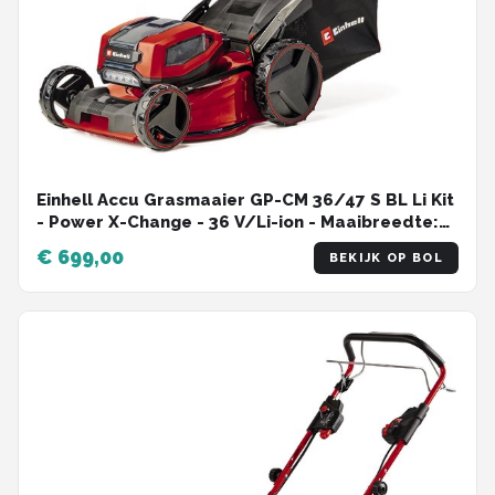
Einhell Accu Grasmaaier GP-CM 36/47 S BL Li Kit
- Power X-Change - 36 V/Li-ion - Maaibreedte:
47 cm - Aanbevolen gazonoppervlakte: tot 700
€ 699,00
BEKIJK OP BOL
m² - 65 L opvangzak - Maaihoogte: 25-80 mm -
Incl. 4x 4.0 Ah Accu en 2x DUO-lader