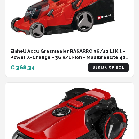
Einhell Accu Grasmaaier RASARRO 36/42 Li Kit -
Power X-Change - 36 V/Li-ion - Maaibreedte 42
cm - Aanbevolen gazonoppervlakte: tot 725 m² -
€ 368,34
BEKIJK OP BOL
50 L opvangbak - Maaihoogte: 25-75 mm -
Mulching functie - incl. 2x 5.2Ah + 1x DUO-lader