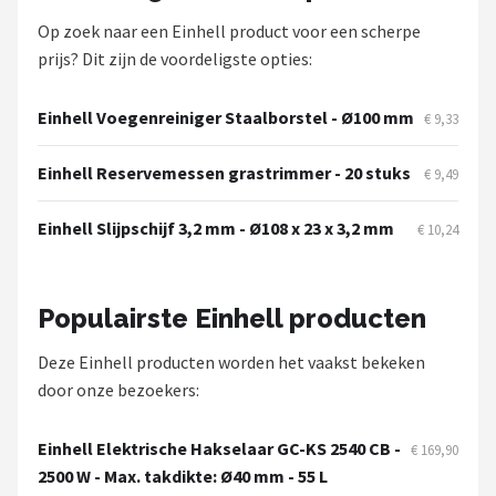
Op zoek naar een Einhell product voor een scherpe
prijs? Dit zijn de voordeligste opties:
Einhell Voegenreiniger Staalborstel - Ø100 mm
€ 9,33
Einhell Reservemessen grastrimmer - 20 stuks
€ 9,49
Einhell Slijpschijf 3,2 mm - Ø108 x 23 x 3,2 mm
€ 10,24
Populairste Einhell producten
Deze Einhell producten worden het vaakst bekeken
door onze bezoekers:
Einhell Elektrische Hakselaar GC-KS 2540 CB -
€ 169,90
2500 W - Max. takdikte: Ø40 mm - 55 L