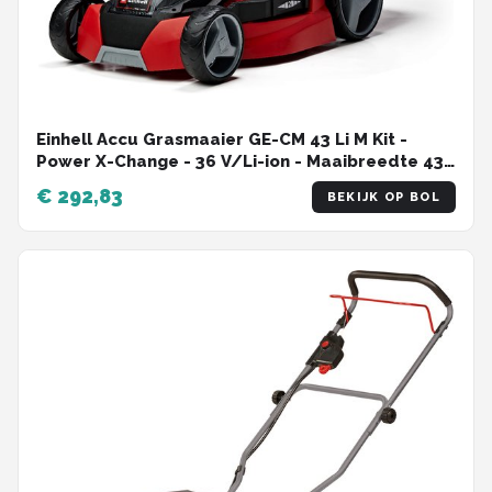
Einhell Accu Grasmaaier GE-CM 43 Li M Kit -
Power X-Change - 36 V/Li-ion - Maaibreedte 43
cm - Aanbevolen gazonoppervlakte: tot 600 m² -
€ 292,83
BEKIJK OP BOL
63 L opvangbak - Maaihoogte: 25-75 mm - Incl. 2x
4.0Ah accu + 2x oplader