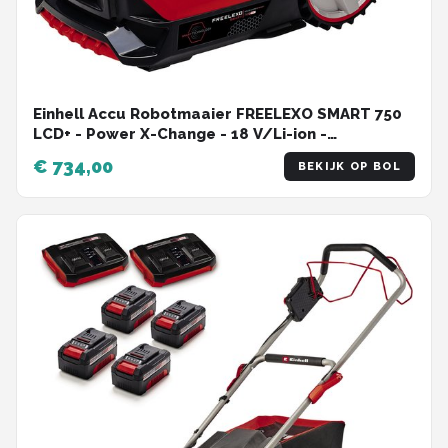
Einhell Accu Robotmaaier FREELEXO SMART 750
LCD+ - Power X-Change - 18 V/Li-ion -
Intelligente koppeling - APP-bediening -
€ 734,00
BEKIJK OP BOL
Aanbevolen gazonoppervlakte: tot 750 m² -
Second Area-modus - incl. installatieset