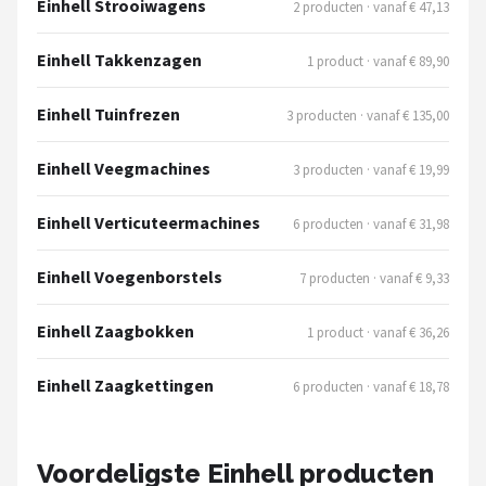
Einhell Strooiwagens
2 producten · vanaf € 47,13
Einhell Takkenzagen
1 product · vanaf € 89,90
Einhell Tuinfrezen
3 producten · vanaf € 135,00
Einhell Veegmachines
3 producten · vanaf € 19,99
Einhell Verticuteermachines
6 producten · vanaf € 31,98
Einhell Voegenborstels
7 producten · vanaf € 9,33
Einhell Zaagbokken
1 product · vanaf € 36,26
Einhell Zaagkettingen
6 producten · vanaf € 18,78
Voordeligste Einhell producten