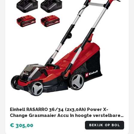
Einhell RASARRO 36/34 (2x3,0Ah) Power X-
Change Grasmaaier Accu In hoogte verstelbare
greep met klapfunctie, Incl. 2 acc
€ 305,00
BEKIJK OP BOL