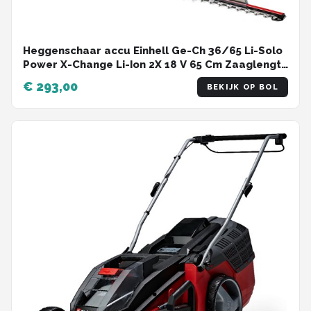
Heggenschaar accu Einhell Ge-Ch 36/65 Li-Solo
Power X-Change Li-Ion 2X 18 V 65 Cm Zaaglengte
30 Mm Tandafstand Draaibare Handgreep
€ 293,00
BEKIJK OP BOL
Zonder Accu En Lader Rood-Zwart.
Heggenschaar accu