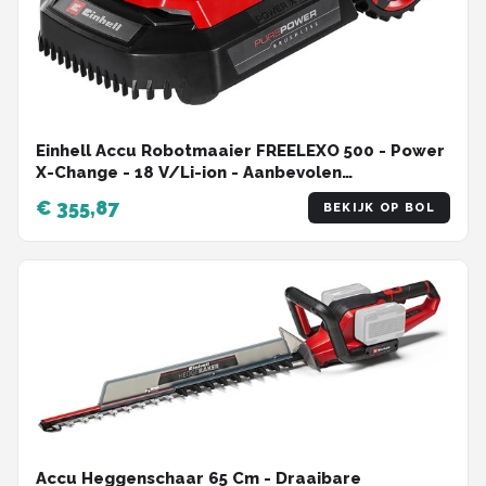
Einhell Accu Robotmaaier FREELEXO 500 - Power
X-Change - 18 V/Li-ion - Aanbevolen
gazonoppervlakte: tot 500 m² - Maaibreedte 18
€ 355,87
BEKIJK OP BOL
cm - Diefstalbeveiliging - Incl. 1x 2.5 Ah Accu
Accu Heggenschaar 65 Cm - Draaibare