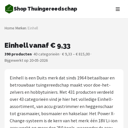
Shop Thuingereedschap
Zoeken
Home
/
Merken
/
Einhell
NAVIGATIE
Shop
Einhell vanaf € 9,33
390 producten
· 40 categorieën · € 9,33 – € 815,00 ·
Merken
Bijgewerkt op 20-05-2026
Blog
Einhell is een Duits merk dat sinds 1964 betaalbaar en
Borderplanten
betrouwbaar tuingereedschap maakt voor doe-het-
zelvers en hobbytuiniers. Met 431 producten verdeeld
Grasmaaiers
over 43 categorieën vind je hier het volledige Einhell-
assortiment, van accu grastrimmer en heggenschaar
Hogedrukreinigers
tot grasmaaier, bosmaaier en hakselaar. Het Power X-
Change-systeem is de kern van het merk: één 18V Li-ion
Grastrimmers
accu werkt op meer dan 250 tools, waaronder de accu