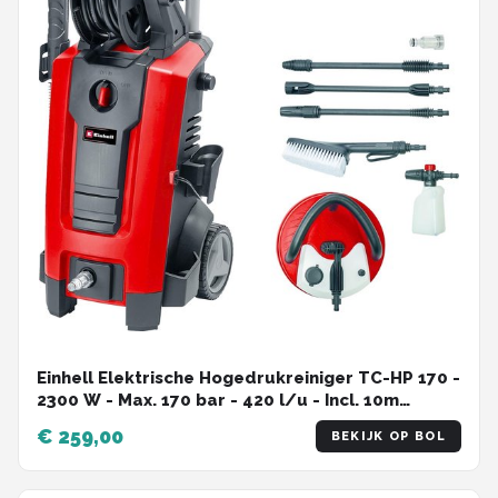
Einhell Elektrische Hogedrukreiniger TC-HP 170 -
2300 W - Max. 170 bar - 420 l/u - Incl. 10m
hogedrukslang, pistool, lans, diverse sproeiers,
€ 259,00
BEKIJK OP BOL
borstel, schuimsproeier en terrasreiniger met
reservoir