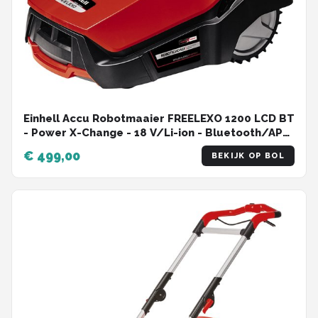
Einhell Accu Robotmaaier FREELEXO 1200 LCD BT
- Power X-Change - 18 V/Li-ion - Bluetooth/APP-
bediening - Maaibreedte: 18 cm - Aanbevolen
€ 499,00
BEKIJK OP BOL
gazonoppervlakte: tot 1200 m² - Incl.
installatieset