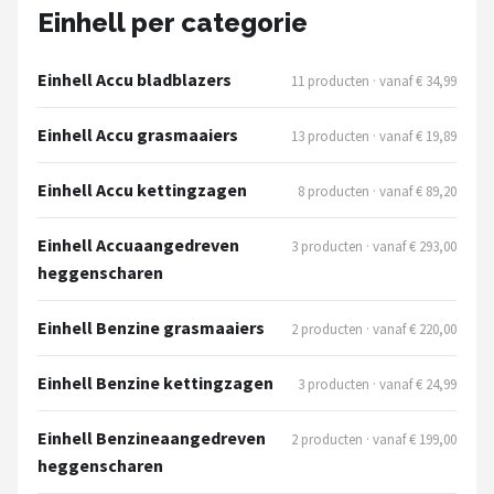
Einhell
Einhell per categorie
Makita
Einhell Accu bladblazers
11 producten · vanaf € 34,99
Synx Tools
Einhell Accu grasmaaiers
13 producten · vanaf € 19,89
Fiskars
Einhell Accu kettingzagen
8 producten · vanaf € 89,20
Alle merken →
Einhell Accuaangedreven
3 producten · vanaf € 293,00
heggenscharen
Einhell Benzine grasmaaiers
2 producten · vanaf € 220,00
Einhell Benzine kettingzagen
3 producten · vanaf € 24,99
Einhell Benzineaangedreven
2 producten · vanaf € 199,00
heggenscharen