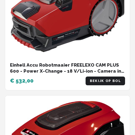
Einhell Accu Robotmaaier FREELEXO CAM PLUS
600 - Power X-Change - 18 V/Li-ion - Camera in
plaats van begrenzingsdraad - Aanbevolen
€ 532,00
BEKIJK OP BOL
gazonoppervlakte: tot 600 m² - Maaibreedte 18
cm - Diefstalbeveiliging - Incl. 1x 4.0 Ah Plus Accu