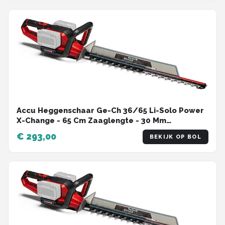
Accu Heggenschaar Ge-Ch 36/65 Li-Solo Power
X-Change - 65 Cm Zaaglengte - 30 Mm
Tandafstand - Draaibare Handgreep - Zonder
€ 293,00
BEKIJK OP BOL
Accu En Lader - Rood/Zwart Heggenschaar