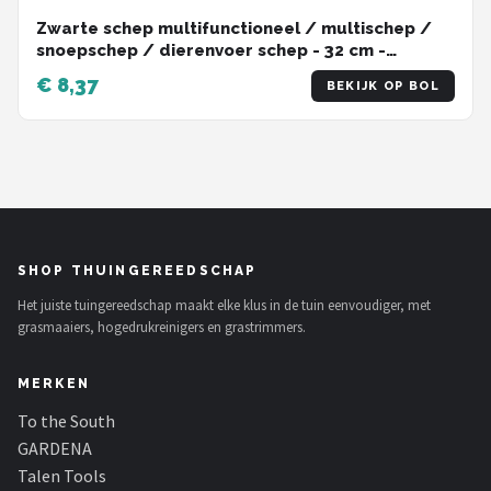
Zwarte schep multifunctioneel / multischep /
snoepschep / dierenvoer schep - 32 cm -
kunststof
€ 8,37
BEKIJK OP BOL
SHOP THUINGEREEDSCHAP
Het juiste tuingereedschap maakt elke klus in de tuin eenvoudiger, met
grasmaaiers, hogedrukreinigers en grastrimmers.
MERKEN
To the South
GARDENA
Talen Tools