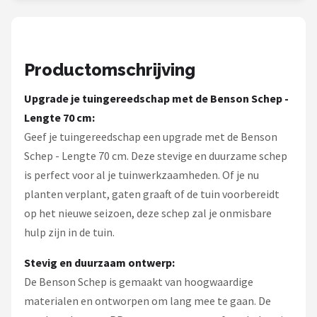
Einhell
Makita
Productomschrijving
Synx Tools
Upgrade je tuingereedschap met de Benson Schep -
Fiskars
Lengte 70 cm:
Geef je tuingereedschap een upgrade met de Benson
Alle merken →
Schep - Lengte 70 cm. Deze stevige en duurzame schep
is perfect voor al je tuinwerkzaamheden. Of je nu
planten verplant, gaten graaft of de tuin voorbereidt
op het nieuwe seizoen, deze schep zal je onmisbare
hulp zijn in de tuin.
Stevig en duurzaam ontwerp:
De Benson Schep is gemaakt van hoogwaardige
materialen en ontworpen om lang mee te gaan. De