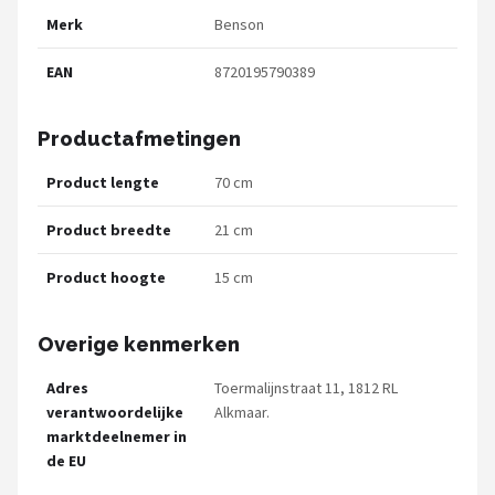
Merk
Benson
EAN
8720195790389
Productafmetingen
Product lengte
70 cm
Product breedte
21 cm
Product hoogte
15 cm
Overige kenmerken
Adres
Toermalijnstraat 11, 1812 RL
verantwoordelijke
Alkmaar.
marktdeelnemer in
de EU