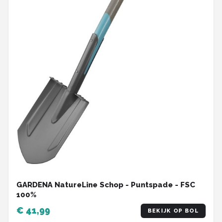
GARDENA NatureLine Schop - Puntspade - FSC
100%
€ 41,99
BEKIJK OP BOL