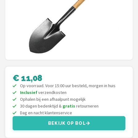
Onkruidbranders
Shop
POPULAIRE MERKEN
To the South
GARDENA
€ 11,08
Talen Tools
Op voorraad. Voor 15:00 uur besteld, morgen in huis
Inclusief
verzendkosten
Husqvarna
Ophalen bij een afhaalpunt mogelijk
30 dagen bedenktijd &
gratis
retourneren
Bosch
Dag en nacht klantenservice
BEKIJK OP BOL
WORX