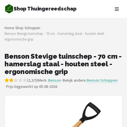
Shop Thuingereedschap
Zoeken
Home
/
Shop
/
Schoppen
/
NAVIGATIE
Benson Stevige tuinschep - 70 cm - hamerslag staal - houten steel -
ergonomische grip
Shop
Merken
Benson Stevige tuinschep - 70 cm -
hamerslag staal - houten steel -
Blog
ergonomische grip
(2,3/5)
Merk:
Benson
· Bekijk andere
Benson Schoppen
Borderplanten
·
Prijs bijgewerkt op 05-08-2026
Grasmaaiers
Hogedrukreinigers
Grastrimmers