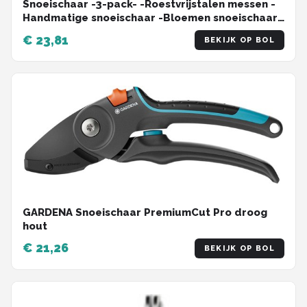
Snoeischaar -3-pack- -Roestvrijstalen messen -
Handmatige snoeischaar -Bloemen snoeischaar
-Tuinschaar
€ 23,81
BEKIJK OP BOL
GARDENA Snoeischaar PremiumCut Pro droog
hout
€ 21,26
BEKIJK OP BOL