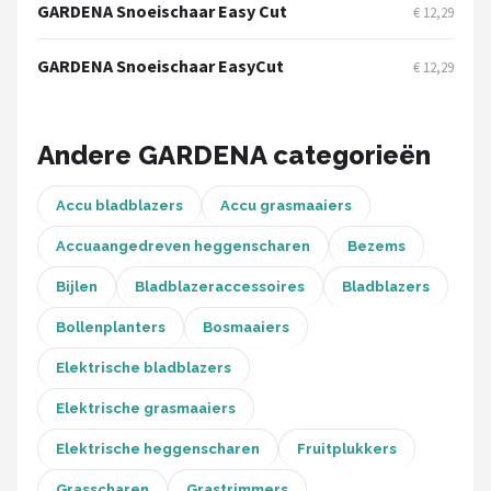
Einhell
GARDENA Snoeischaar Easy Cut
€ 12,29
Makita
GARDENA Snoeischaar EasyCut
€ 12,29
Synx Tools
Andere GARDENA categorieën
Fiskars
Accu bladblazers
Accu grasmaaiers
Alle merken →
Accuaangedreven heggenscharen
Bezems
Bijlen
Bladblazeraccessoires
Bladblazers
Bollenplanters
Bosmaaiers
Elektrische bladblazers
Elektrische grasmaaiers
Elektrische heggenscharen
Fruitplukkers
Grasscharen
Grastrimmers