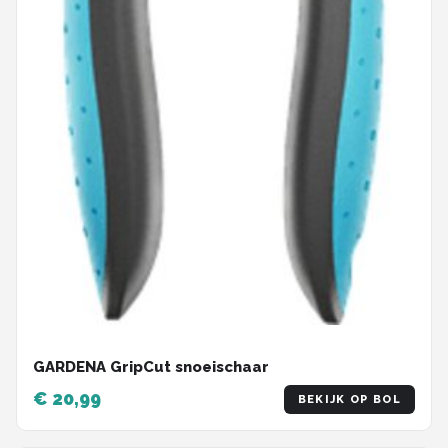
GARDENA GripCut snoeischaar
€ 20,99
BEKIJK OP BOL