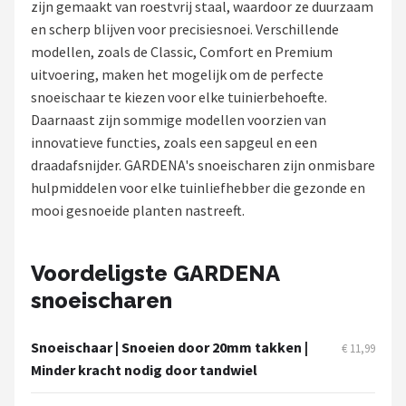
zijn gemaakt van roestvrij staal, waardoor ze duurzaam
en scherp blijven voor precisiesnoei. Verschillende
Onkruidbranders
modellen, zoals de Classic, Comfort en Premium
uitvoering, maken het mogelijk om de perfecte
Shop
snoeischaar te kiezen voor elke tuinierbehoefte.
POPULAIRE MERKEN
Daarnaast zijn sommige modellen voorzien van
innovatieve functies, zoals een sapgeul en een
To the South
draadafsnijder. GARDENA's snoeischaren zijn onmisbare
hulpmiddelen voor elke tuinliefhebber die gezonde en
GARDENA
mooi gesnoeide planten nastreeft.
Talen Tools
Voordeligste GARDENA
Husqvarna
snoeischaren
Bosch
Snoeischaar | Snoeien door 20mm takken |
€ 11,99
WORX
Minder kracht nodig door tandwiel