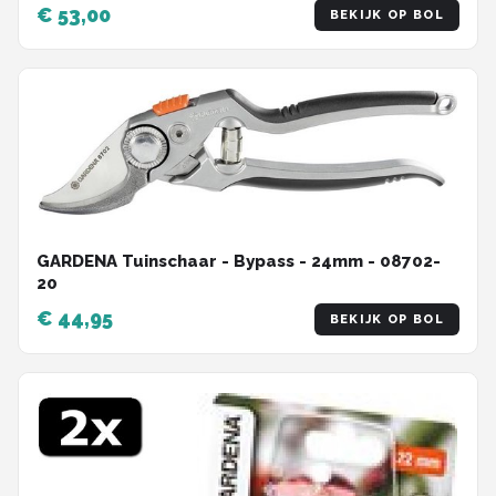
€ 53,00
BEKIJK OP BOL
GARDENA Tuinschaar - Bypass - 24mm - 08702-
20
€ 44,95
BEKIJK OP BOL