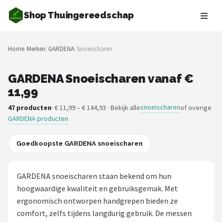
Shop Thuingereedschap
Zoeken
Home
/
Merken
/
GARDENA
/
Snoeischaren
NAVIGATIE
Shop
GARDENA Snoeischaren vanaf €
11,99
Merken
snoeischaren
47 producten
· € 11,99 – € 144,93 · Bekijk alle
of overige
GARDENA producten
Blog
Borderplanten
Goedkoopste GARDENA snoeischaren
Grasmaaiers
GARDENA snoeischaren staan bekend om hun
hoogwaardige kwaliteit en gebruiksgemak. Met
Hogedrukreinigers
ergonomisch ontworpen handgrepen bieden ze
comfort, zelfs tijdens langdurig gebruik. De messen
Grastrimmers