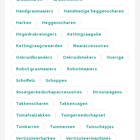
Handgrasmaaiers
Handmatige heggenscharen
Harken
Heggenscharen
Hogedrukreinigers
Kettingzaagolie
Kettingzaagzwaarden
Maaiaccessoires
Onkruidbranders
Onkruidstekers
Overige
Robot grasmaaiers
Robotmaaiers
Schoffels
Schoppen
Snoeigereedschapaccessoires
Strooiwagens
Takkenscharen
Takkenzagen
Tuinafvalzakken
Tuingereedschapset
Tuinkarren
Tuinmessen
Tuinschepjes
Verticuteerharken
Verticuteermachines