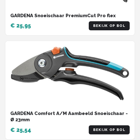
GARDENA Snoeischaar PremiumCut Pro flex
€ 25,95
BEKIJK OP BOL
GARDENA Comfort A/M Aambeeld Snoeischaar -
Ø 23mm
€ 25,54
BEKIJK OP BOL