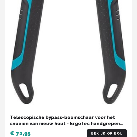
Telescopische bypass-boomschaar voor het
snoeien van nieuw hout - ErgoTec handgrepen
(12009-20) - 650-900 mm
€ 72,95
BEKIJK OP BOL