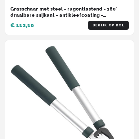
Grasschaar met steel - rugontlastend - 180°
draaibare snijkant - antikleefcoating -
comfortabele handgreep (12100-20)
€ 112,10
BEKIJK OP BOL