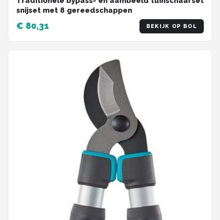
Traditionele bypass- en aambeeld tuinschaarset
snijset met 8 gereedschappen
€ 80,31
BEKIJK OP BOL