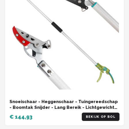
Snoeischaar - Heggenschaar - Tuingereedschap
- Boomtak Snijder - Lang Bereik - Lichtgewicht
en Sterk - Boom en Fruitplukker - Aluminium
€ 144,93
BEKIJK OP BOL
Handvat - voor Tuinieren - 130 cm - Zilver