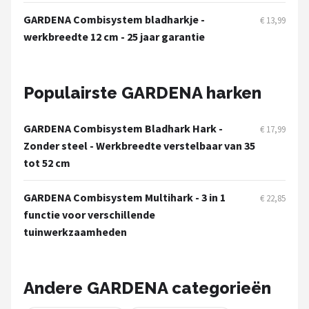
Einhell
GARDENA Combisystem bladharkje -
€ 13,99
werkbreedte 12 cm - 25 jaar garantie
Makita
Synx Tools
Populairste GARDENA harken
Fiskars
GARDENA Combisystem Bladhark Hark -
€ 17,99
Alle merken →
Zonder steel - Werkbreedte verstelbaar van 35
tot 52 cm
GARDENA Combisystem Multihark - 3 in 1
€ 22,85
functie voor verschillende
tuinwerkzaamheden
Andere GARDENA categorieën