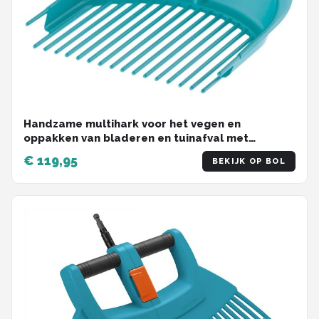
Handzame multihark voor het vegen en
oppakken van bladeren en tuinafval met
robuuste kunststof tanden werkbreedte 365 cm
€ 119,95
BEKIJK OP BOL
(3120-20)