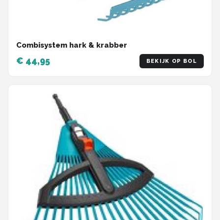
Combisystem hark & krabber
€ 44,95
BEKIJK OP BOL