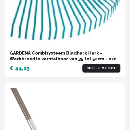
GARDENA Combisysteem Bladhark Hark -
Werkbreedte verstelbaar van 35 tot 52cm - excl.
steel
€ 44,25
BEKIJK OP BOL