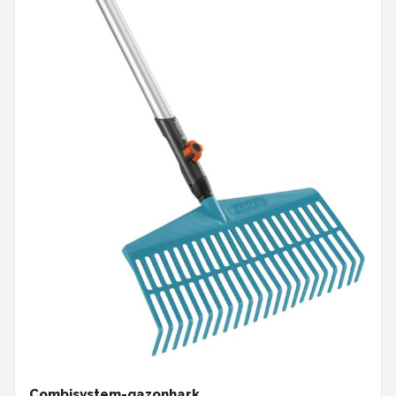
Combisystem-gazonhark