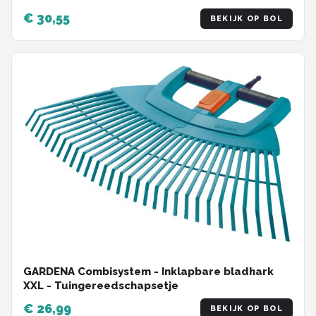
€ 30,55
BEKIJK OP BOL
GARDENA Combisystem - Inklapbare bladhark
XXL - Tuingereedschapsetje
€ 26,99
BEKIJK OP BOL