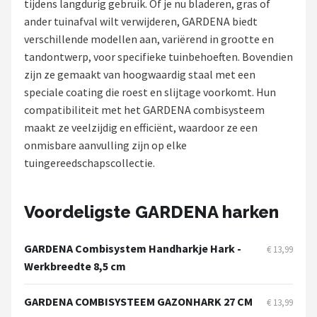
tijdens langdurig gebruik. Of je nu bladeren, gras of
ander tuinafval wilt verwijderen, GARDENA biedt
Onkruidbranders
verschillende modellen aan, variërend in grootte en
tandontwerp, voor specifieke tuinbehoeften. Bovendien
Shop
zijn ze gemaakt van hoogwaardig staal met een
POPULAIRE MERKEN
speciale coating die roest en slijtage voorkomt. Hun
compatibiliteit met het GARDENA combisysteem
To the South
maakt ze veelzijdig en efficiënt, waardoor ze een
onmisbare aanvulling zijn op elke
GARDENA
tuingereedschapscollectie.
Talen Tools
Voordeligste GARDENA harken
Husqvarna
GARDENA Combisystem Handharkje Hark -
€ 13,99
Bosch
Werkbreedte 8,5 cm
WORX
GARDENA COMBISYSTEEM GAZONHARK 27 CM
€ 13,99