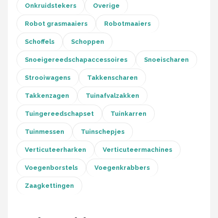
Onkruidstekers
Overige
Robot grasmaaiers
Robotmaaiers
Schoffels
Schoppen
Snoeigereedschapaccessoires
Snoeischaren
Strooiwagens
Takkenscharen
Takkenzagen
Tuinafvalzakken
Tuingereedschapset
Tuinkarren
Tuinmessen
Tuinschepjes
Verticuteerharken
Verticuteermachines
Voegenborstels
Voegenkrabbers
Zaagkettingen