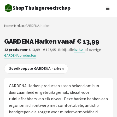
Shop Thuingereedschap
Zoeken
Home
/
Merken
/
GARDENA
/
Harken
NAVIGATIE
Shop
GARDENA Harken vanaf € 13,99
harken
42 producten
· € 13,99 – € 127,95 · Bekijk alle
of overige
Merken
GARDENA producten
Blog
Goedkoopste GARDENA harken
Borderplanten
GARDENA Harken producten staan bekend om hun
Grasmaaiers
duurzaamheid en gebruiksgemak, ideaal voor
tuinliefhebbers van elk niveau. Deze harken hebben een
Hogedrukreinigers
ergonomisch ontwerp met comfortabele, antislip
handgrepen die zorgen voor minder vermoeidheid
Grastrimmers