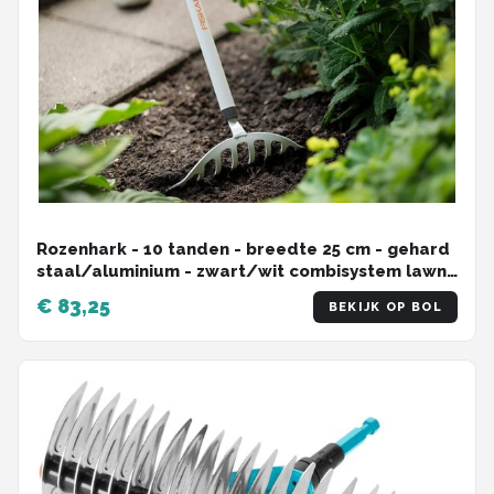
Rozenhark - 10 tanden - breedte 25 cm - gehard
staal/aluminium - zwart/wit combisystem lawn
rake
€ 83,25
BEKIJK OP BOL