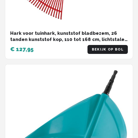
Hark voor tuinhark, kunststof bladbezem, 26
tanden kunststof kop, 110 tot 168 cm, lichtstalen
handgreep met telescoopsteel,
€ 127,95
BEKIJK OP BOL
landschapsbezem voor gazon en bladeren (rode
harkkop)