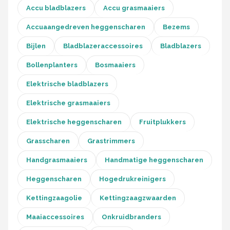
Accu bladblazers
Accu grasmaaiers
Accuaangedreven heggenscharen
Bezems
Bijlen
Bladblazeraccessoires
Bladblazers
Bollenplanters
Bosmaaiers
Elektrische bladblazers
Elektrische grasmaaiers
Elektrische heggenscharen
Fruitplukkers
Grasscharen
Grastrimmers
Handgrasmaaiers
Handmatige heggenscharen
Heggenscharen
Hogedrukreinigers
Kettingzaagolie
Kettingzaagzwaarden
Maaiaccessoires
Onkruidbranders