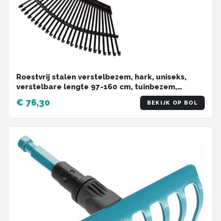
Roestvrij stalen verstelbezem, hark, uniseks,
verstelbare lengte 97-160 cm, tuinbezem,
wiebelvrij werken in de tuin, waaierbezem,
€ 76,30
BEKIJK OP BOL
waterdicht, tuingereedschap