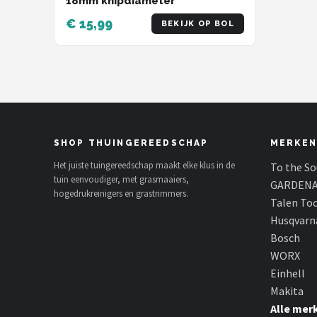
18mm knipdiameter
€ 15,99
BEKIJK OP BOL
SHOP THUINGEREEDSCHAP
MERKEN
Het juiste tuingereedschap maakt elke klus in de
To the S
tuin eenvoudiger, met grasmaaiers,
GARDEN
hogedrukreinigers en grastrimmers.
Talen To
Husqvarn
Bosch
WORX
Einhell
Makita
Alle mer