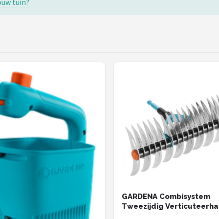
ouw tuin?
GARDENA Combisystem
Tweezijdig Verticuteerha
Werkbreedte 35 cm