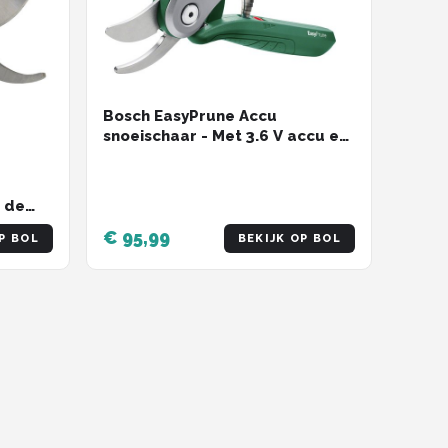
Bosch EasyPrune Accu
snoeischaar - Met 3.6 V accu en
USB lader
n de
haar |
€ 95,99
P BOL
BEKIJK OP BOL