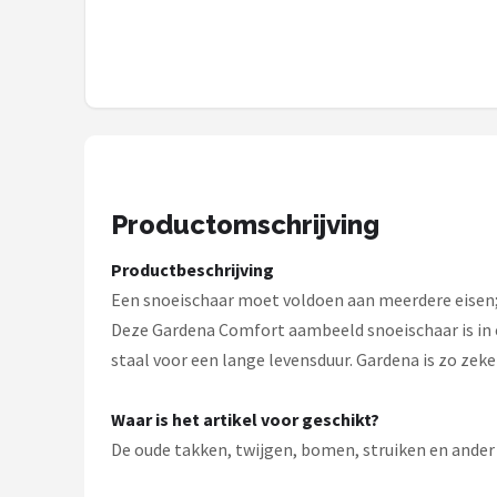
Onkruidbranders
Shop
POPULAIRE MERKEN
To the South
Productomschrijving
GARDENA
Productbeschrijving
Talen Tools
Een snoeischaar moet voldoen aan meerdere eisen; 
Deze Gardena Comfort aambeeld snoeischaar is in e
Husqvarna
staal voor een lange levensduur. Gardena is zo zeker
Bosch
Waar is het artikel voor geschikt?
De oude takken, twijgen, bomen, struiken en ander 
WORX