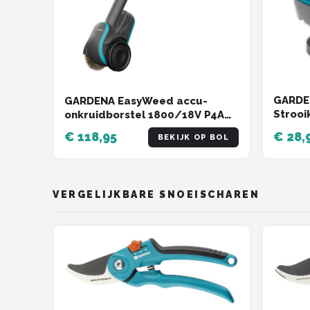
GARDEN
GARDENA EasyWeed accu-
Strooi
onkruidborstel 1800/18V P4A
Solo
€ 118,95
€ 28,
BEKIJK OP BOL
VERGELIJKBARE SNOEISCHAREN