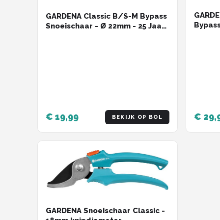
GARDE
GARDENA Classic B/S-M Bypass
Bypass
Snoeischaar - Ø 22mm - 25 Jaar
Garantie
€ 19,99
€ 29,
BEKIJK OP BOL
GARDENA Snoeischaar Classic -