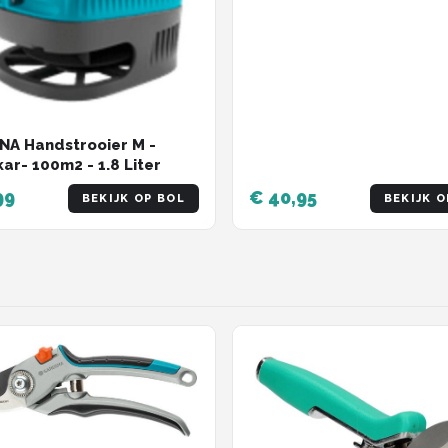
A Handstrooier M -
kar- 100m2 - 1.8 Liter
99
€ 40,95
BEKIJK OP BOL
BEKIJK O