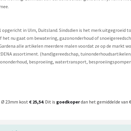
 mee.
 opgericht in Ulm, Duitsland. Sindsdien is het merk uitgegroeid t
f het nu gaat om bewatering, gazononderhoud of snoeigereedschap,
 Gardena alle artikelen meerdere malen voordat ze op de markt wo
ARDENA assortiment. (hand)gereedschap, tuinonderhoudsartikelen, 
azononderhoud, besproeiing, watertransport, besproeiingspompen
- Ø 23mm kost
€ 25,54
. Dit is
goedkoper
dan het gemiddelde van € 