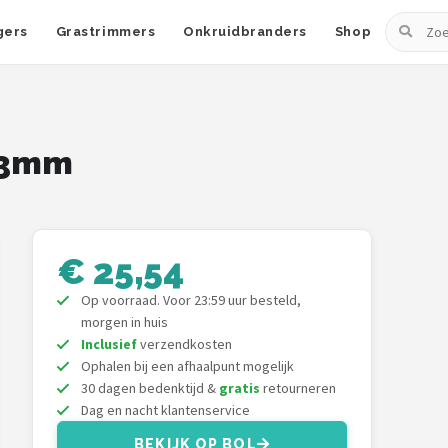
Zoeken
gers
Grastrimmers
Onkruidbranders
Shop
23mm
€ 25,54
Op voorraad. Voor 23:59 uur besteld,
morgen in huis
Inclusief
verzendkosten
Ophalen bij een afhaalpunt mogelijk
30 dagen bedenktijd &
gratis
retourneren
Dag en nacht klantenservice
BEKIJK OP BOL