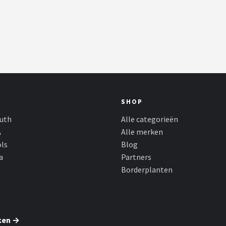
SHOP
outh
Alle categorieën
A
Alle merken
ols
Blog
a
Partners
Borderplanten
ken →