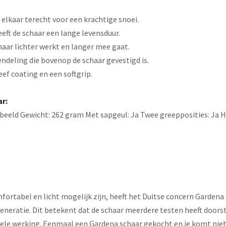
lkaar terecht voor een krachtige snoei.
ft de schaar een lange levensduur.
haar lichter werkt en langer mee gaat.
rendeling die bovenop de schaar gevestigd is.
ef coating en een softgrip.
ar:
eld Gewicht: 262 gram Met sapgeul: Ja Twee greepposities: Ja H
ortabel en licht mogelijk zijn, heeft het Duitse concern Gardena
eneratie. Dit betekent dat de schaar meerdere testen heeft door
le werking. Eenmaal een Gardena schaar gekocht en je komt niet 