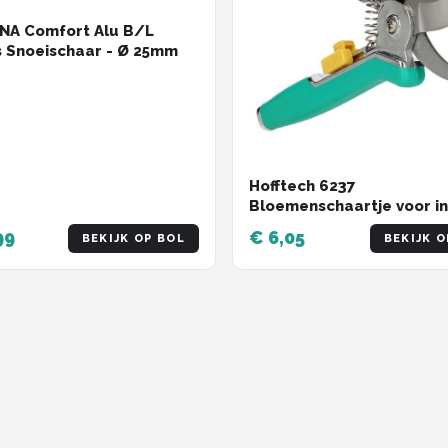
NA Comfort Alu B/L
 Snoeischaar - Ø 25mm
Hofftech 6237
Bloemenschaartje voor i
Tuin – 21x8x2cm | Snoeisc
99
€ 6,05
BEKIJK OP BOL
BEKIJK O
Tuinieren en Onderhoud