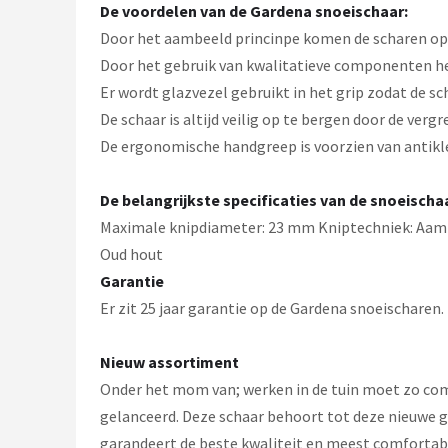
Einhell
De voordelen van de Gardena snoeischaar:
Door het aambeeld princinpe komen de scharen op e
Makita
Door het gebruik van kwalitatieve componenten hee
Er wordt glazvezel gebruikt in het grip zodat de sc
Synx Tools
De schaar is altijd veilig op te bergen door de verg
De ergonomische handgreep is voorzien van antikle
Fiskars
De belangrijkste specificaties van de snoeischa
Alle merken →
Maximale knipdiameter: 23 mm Kniptechniek: Aambe
Oud hout
Garantie
Er zit 25 jaar garantie op de Gardena snoeischaren.
Nieuw assortiment
Onder het mom van; werken in de tuin moet zo comf
gelanceerd. Deze schaar behoort tot deze nieuwe g
garandeert de beste kwaliteit en meest comfortabe