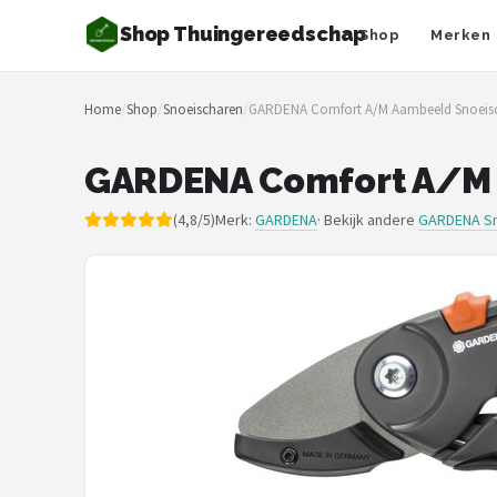
Shop Thuingereedschap
Shop
Merken
Zoeken
Home
/
Shop
/
Snoeischaren
/
GARDENA Comfort A/M Aambeeld Snoeis
NAVIGATIE
Shop
GARDENA Comfort A/M 
Merken
(4,8/5)
Merk:
GARDENA
· Bekijk andere
GARDENA Sn
Blog
Borderplanten
Grasmaaiers
Hogedrukreinigers
Grastrimmers