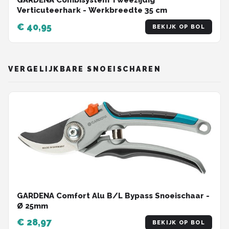
GARDENA Combisystem Tweezijdig
Verticuteerhark - Werkbreedte 35 cm
€ 40,95
BEKIJK OP BOL
VERGELIJKBARE SNOEISCHAREN
GARDENA Comfort Alu B/L Bypass Snoeischaar -
Ø 25mm
€ 28,97
BEKIJK OP BOL