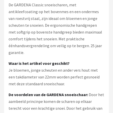
Einhell
De GARDENA Classic snoeischaren, met
antikleefcoating op het bovenmes en een ondermes
Makita
van roestvrij staal, zijn ideaal om bloemen en jonge
scheuten te snoeien. De ergonomische handgrepen
Synx Tools
met softgrip op bovenste handgreep bieden maximaal
Fiskars
comfort tijdens het snoeien. Met praktische
éénhandsvergrendeling om veilig op te bergen. 25 jaar
Alle merken →
garantie.
Waar is het artikel voor geschikt?
Je bloemen, jonge scheuten en ander vers hout met
een takdiameter van 22mm worden perfect gesnoeid
met deze standaard snoeischaar.
De voordelen van de GARDENA snoeischaar:
Door het
aambeeld princinpe komen de scharen op elkaar
terecht voor een krachtige snoei. Door het gebruik van