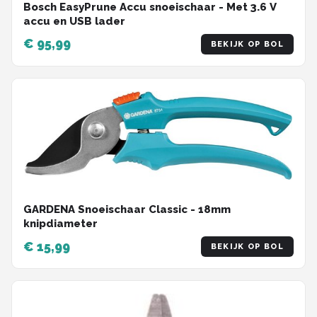
Bosch EasyPrune Accu snoeischaar - Met 3.6 V
accu en USB lader
€ 95,99
BEKIJK OP BOL
GARDENA Snoeischaar Classic - 18mm
knipdiameter
€ 15,99
BEKIJK OP BOL