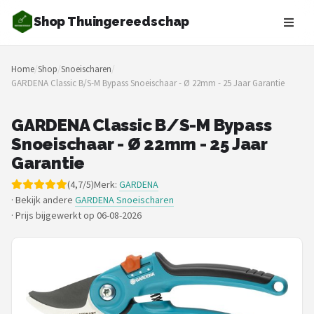
Shop Thuingereedschap
Zoeken
Home
/
Shop
/
Snoeischaren
/
NAVIGATIE
GARDENA Classic B/S-M Bypass Snoeischaar - Ø 22mm - 25 Jaar Garantie
Shop
GARDENA Classic B/S-M Bypass
Merken
Snoeischaar - Ø 22mm - 25 Jaar
Garantie
Blog
(4,7/5)
Merk:
GARDENA
· Bekijk andere
GARDENA Snoeischaren
Borderplanten
·
Prijs bijgewerkt op 06-08-2026
Grasmaaiers
Hogedrukreinigers
Grastrimmers