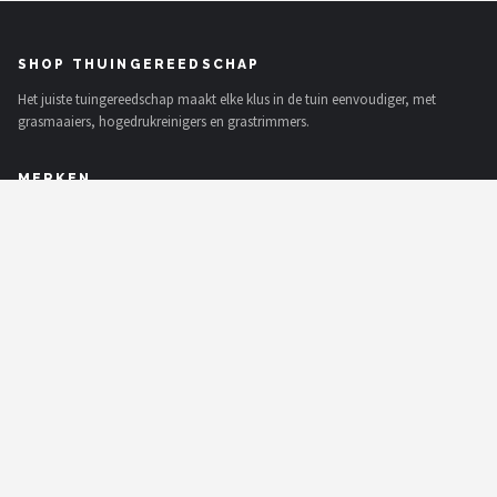
SHOP THUINGEREEDSCHAP
Het juiste tuingereedschap maakt elke klus in de tuin eenvoudiger, met
grasmaaiers, hogedrukreinigers en grastrimmers.
MERKEN
To the South
GARDENA
Talen Tools
Husqvarna
Bosch
WORX
Einhell
Makita
Alle merken →