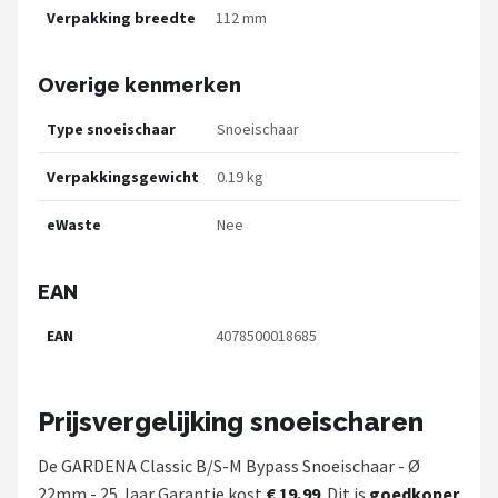
Verpakking breedte
112 mm
Overige kenmerken
Type snoeischaar
Snoeischaar
Verpakkingsgewicht
0.19 kg
eWaste
Nee
EAN
EAN
4078500018685
Prijsvergelijking snoeischaren
De GARDENA Classic B/S-M Bypass Snoeischaar - Ø
22mm - 25 Jaar Garantie kost
€ 19,99
. Dit is
goedkoper