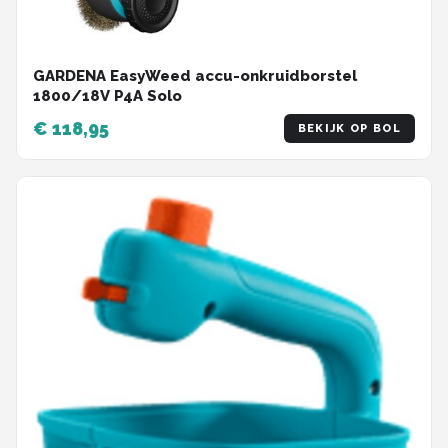
GARDENA EasyWeed accu-onkruidborstel
1800/18V P4A Solo
€ 118,95
BEKIJK OP BOL