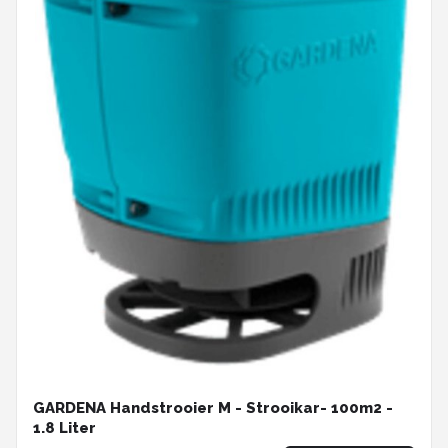
GARDENA Handstrooier M - Strooikar- 100m2 -
1.8 Liter