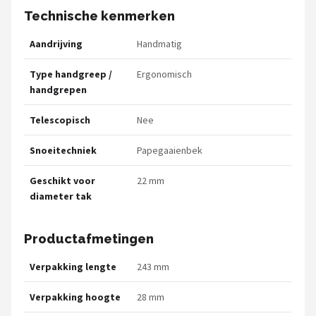
Technische kenmerken
Aandrijving
Handmatig
Type handgreep /
Ergonomisch
handgrepen
Telescopisch
Nee
Snoeitechniek
Papegaaienbek
Geschikt voor
22 mm
diameter tak
Productafmetingen
Verpakking lengte
243 mm
Verpakking hoogte
28 mm