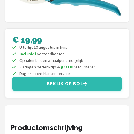
Onkruidbranders
Shop
POPULAIRE MERKEN
€ 19,99
Uiterlijk 10 augustus in huis
To the South
Inclusief
verzendkosten
Ophalen bij een afhaalpunt mogelijk
GARDENA
30 dagen bedenktijd &
gratis
retourneren
Dag en nacht klantenservice
Talen Tools
BEKIJK OP BOL
Husqvarna
Bosch
WORX
Productomschrijving