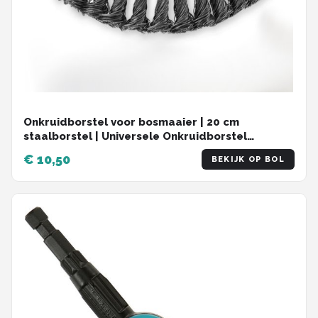
Onkruidborstel voor bosmaaier | 20 cm
staalborstel | Universele Onkruidborstel
Onkruidverwijderaar - Voegenborstel -
€ 10,50
BEKIJK OP BOL
Grastrimmer