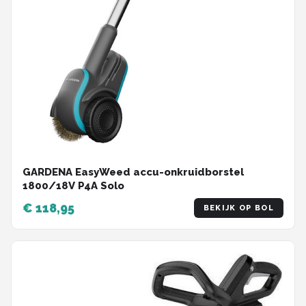
GARDENA EasyWeed accu-onkruidborstel
1800/18V P4A Solo
€ 118,95
BEKIJK OP BOL