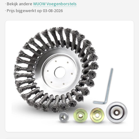
· Bekijk andere
WUOW Voegenborstels
·
Prijs bijgewerkt op 03-08-2026
Onkruidbranders
Shop
POPULAIRE MERKEN
To the South
GARDENA
Talen Tools
Husqvarna
Bosch
WORX