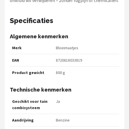
onkruid wil verwijderen – zonder rugpijn of chemicaliën.
Specificaties
Algemene kenmerken
Merk
Bloeimaatjes
EAN
8720618033819
Product gewicht
800 g
Technische kenmerken
Geschikt voor tuin
Ja
combisysteem
Aandrijving
Benzine