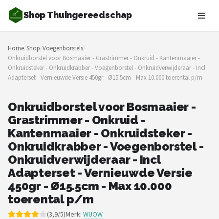
Shop Thuingereedschap
Zoeken
Home
/
Shop
/
Voegenborstels
/
NAVIGATIE
Onkruidborstel voor Bosmaaier - Grastrimmer - Onkruid - Kantenmaaier -
Onkruidsteker - Onkruidkrabber - Voegenborstel - Onkruidverwijderaar - Incl
Shop
Adapterset - Vernieuwde Versie 450gr - Ø15.5cm - Max 10.000 toerental p/m
Merken
Onkruidborstel voor Bosmaaier -
Grastrimmer - Onkruid -
Blog
Kantenmaaier - Onkruidsteker -
Borderplanten
Onkruidkrabber - Voegenborstel -
Onkruidverwijderaar - Incl
Grasmaaiers
Adapterset - Vernieuwde Versie
450gr - Ø15.5cm - Max 10.000
Hogedrukreinigers
toerental p/m
Grastrimmers
(3,9/5)
Merk:
WUOW