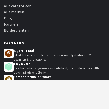
Alle categorieën
Alle merken
Blog
Partners
Borderplanten
PARTNERS
Biljart Totaal
Biljart Totaal is dé online shop voor al uw biljartartikelen. Voor
beginners & professiona...
Tiny Dutch
De schattigste babywinkel van Nederland, met onder andere Little
Dutch, Nijntje en Bébé-jo...
Kampeerartikelen Winkel
De grootste outdoorwinkel van Nederland. Grote merken outdoor
koelboxen, tenten, slaapzakk...
KadoKiezer
🎁
Het perfecte cadeau voor elke gelegenheid.