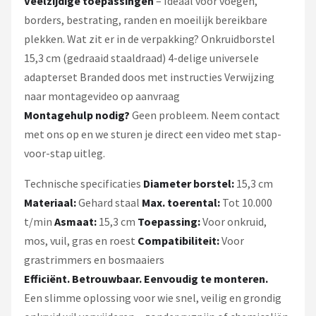
Veelzijdige toepassingen
– Ideaal voor voegen,
borders, bestrating, randen en moeilijk bereikbare
plekken. Wat zit er in de verpakking? Onkruidborstel
15,3 cm (gedraaid staaldraad) 4-delige universele
adapterset Branded doos met instructies Verwijzing
naar montagevideo op aanvraag
Montagehulp nodig?
Geen probleem. Neem contact
met ons op en we sturen je direct een video met stap-
voor-stap uitleg.
Technische specificaties
Diameter borstel:
15,3 cm
Materiaal:
Gehard staal
Max. toerental:
Tot 10.000
t/min
Asmaat:
15,3 cm
Toepassing:
Voor onkruid,
mos, vuil, gras en roest
Compatibiliteit:
Voor
grastrimmers en bosmaaiers
Efficiënt. Betrouwbaar. Eenvoudig te monteren.
Een slimme oplossing voor wie snel, veilig en grondig