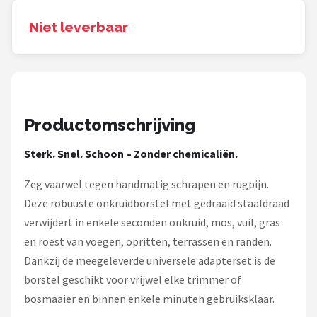
Einhell
Niet leverbaar
Makita
Synx Tools
Fiskars
Productomschrijving
Alle merken →
Sterk. Snel. Schoon – Zonder chemicaliën.
Zeg vaarwel tegen handmatig schrapen en rugpijn.
Deze robuuste onkruidborstel met gedraaid staaldraad
verwijdert in enkele seconden onkruid, mos, vuil, gras
en roest van voegen, opritten, terrassen en randen.
Dankzij de meegeleverde universele adapterset is de
borstel geschikt voor vrijwel elke trimmer of
bosmaaier en binnen enkele minuten gebruiksklaar.