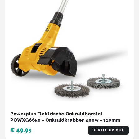
Powerplus Elektrische Onkruidborstel
POWXG6650 - Onkruidkrabber 400w - 110mm
€ 49,95
BEKIJK OP BOL