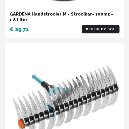
GARDENA Handstrooier M - Strooikar- 100m2 -
1.8 Liter
€ 29,71
BEKIJK OP BOL