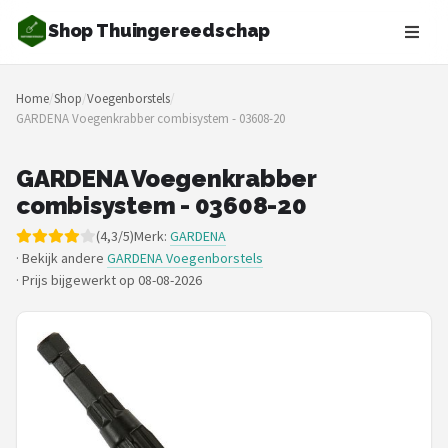
Shop Thuingereedschap
Zoeken
Home
/
Shop
/
Voegenborstels
/
NAVIGATIE
GARDENA Voegenkrabber combisystem - 03608-20
Shop
GARDENA Voegenkrabber
Merken
combisystem - 03608-20
(4,3/5)
Merk:
GARDENA
Blog
· Bekijk andere
GARDENA Voegenborstels
·
Prijs bijgewerkt op 08-08-2026
Borderplanten
Grasmaaiers
Hogedrukreinigers
Grastrimmers