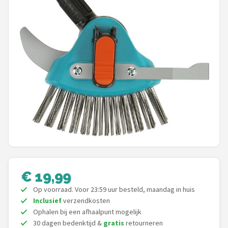
Onkruidbranders
Shop
POPULAIRE MERKEN
To the South
GARDENA
Talen Tools
Husqvarna
€ 19,99
Bosch
Op voorraad. Voor 23:59 uur besteld, maandag in huis
Inclusief
verzendkosten
WORX
Ophalen bij een afhaalpunt mogelijk
30 dagen bedenktijd &
gratis
retourneren