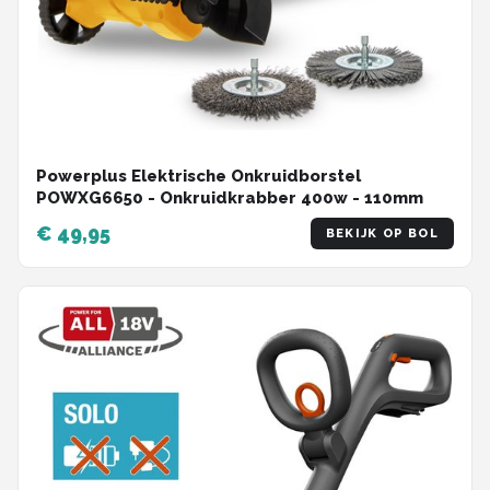
Powerplus Elektrische Onkruidborstel
POWXG6650 - Onkruidkrabber 400w - 110mm
€ 49,95
BEKIJK OP BOL