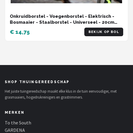
Onkruidborstel - Voegenborstel - Elektrisch -
Bosmaaier - Staalborstel - Universeel - 20cm
(LET OP: ALLEEN DE BORSTEL)
€ 14,75
BEKIJK OP BOL
SHOP THUINGEREEDSCHAP
Het juiste tuingereedschap maakt elke klus in de tuin eenvoudiger, met
grasmaaiers, hogedrukreinigers en grastrimmers.
MERKEN
To the South
GARDENA