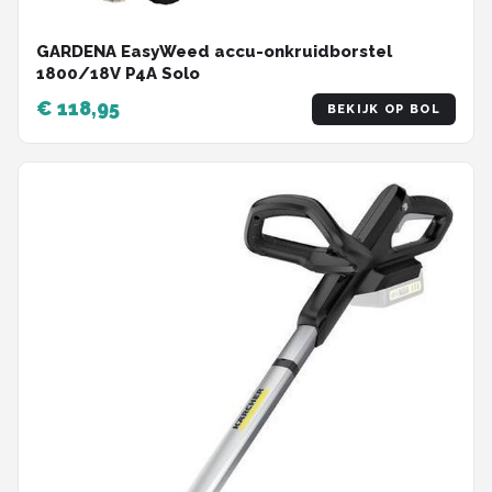
GARDENA EasyWeed accu-onkruidborstel
1800/18V P4A Solo
€ 118,95
BEKIJK OP BOL