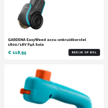
GARDENA EasyWeed accu-onkruidborstel
1800/18V P4A Solo
€ 118,95
BEKIJK OP BOL