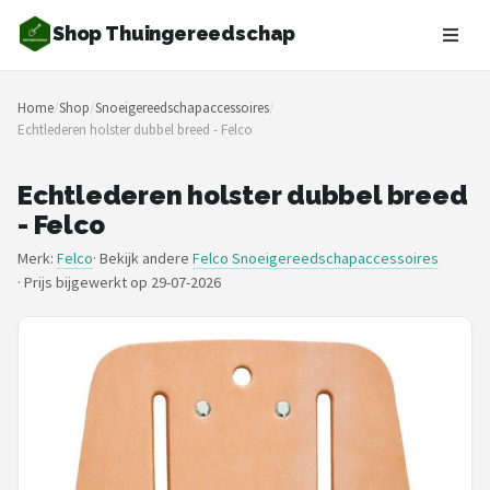
Shop Thuingereedschap
Zoeken
Home
/
Shop
/
Snoeigereedschapaccessoires
/
NAVIGATIE
Echtlederen holster dubbel breed - Felco
Shop
Echtlederen holster dubbel breed
Merken
- Felco
Merk:
Felco
· Bekijk andere
Felco Snoeigereedschapaccessoires
Blog
·
Prijs bijgewerkt op 29-07-2026
Borderplanten
Grasmaaiers
Hogedrukreinigers
Grastrimmers