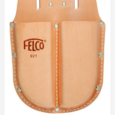
Onkruidbranders
Shop
POPULAIRE MERKEN
To the South
GARDENA
Talen Tools
Husqvarna
Bosch
WORX