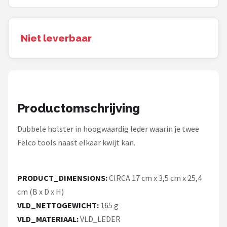
Einhell
Makita
Niet leverbaar
Synx Tools
Fiskars
Alle merken →
Productomschrijving
Dubbele holster in hoogwaardig leder waarin je twee
Felco tools naast elkaar kwijt kan.
PRODUCT_DIMENSIONS:
CIRCA 17 cm x 3,5 cm x 25,4
cm (B x D x H)
VLD_NETTOGEWICHT:
165 g
VLD_MATERIAAL:
VLD_LEDER