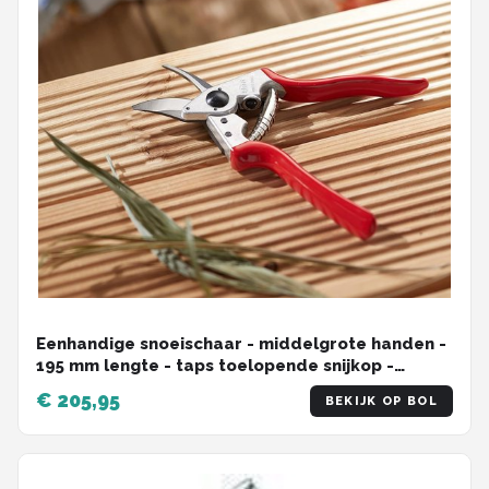
Eenhandige snoeischaar - middelgrote handen -
195 mm lengte - taps toelopende snijkop -
aluminium handgreep
€ 205,95
BEKIJK OP BOL