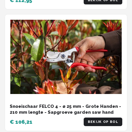
€ 112,95
BEKIJK OP BOL
Snoeischaar FELCO 4 - ø 25 mm - Grote Handen -
210 mm lengte - Sapgroeve garden saw hand
€ 106,21
BEKIJK OP BOL