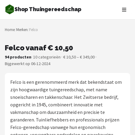
Shop Thuingereedschap
Zoeken
Home
/
Merken
/
Felco
NAVIGATIE
Shop
Felco vanaf € 10,50
94 producten
· 10 categorieën · € 10,50 – € 349,00 ·
Merken
Bijgewerkt op 06-12-2024
Blog
Felco is een gerenommeerd merk dat bekendstaat om
Borderplanten
zijn hoogwaardige tuingereedschap, met name
snoeischaren en takkenschaar. Het Zwitserse bedrijf,
Grasmaaiers
opgericht in 1945, combineert innovatie met
vakmanschap om duurzaamheid en precisie te
Hogedrukreinigers
garanderen. Tuinliefhebbers en professionals prijzen
Felco-gereedschap vanwege hun ergonomisch
Grastrimmers
ontwerp, vervangbare onderdelen en nauwkeurige