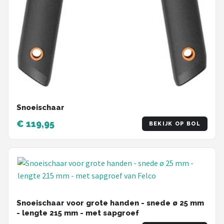
Snoeischaar
€ 119,95
BEKIJK OP BOL
Snoeischaar voor grote handen - snede ø 25 mm
- lengte 215 mm - met sapgroef