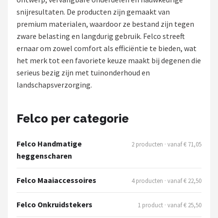
snijresultaten. De producten zijn gemaakt van
Onkruidbranders
premium materialen, waardoor ze bestand zijn tegen
zware belasting en langdurig gebruik. Felco streeft
Shop
ernaar om zowel comfort als efficiëntie te bieden, wat
POPULAIRE MERKEN
het merk tot een favoriete keuze maakt bij degenen die
serieus bezig zijn met tuinonderhoud en
To the South
landschapsverzorging.
GARDENA
Felco per categorie
Talen Tools
Felco Handmatige
2 producten · vanaf € 71,05
Husqvarna
heggenscharen
Bosch
Felco Maaiaccessoires
4 producten · vanaf € 22,50
WORX
Felco Onkruidstekers
1 product · vanaf € 25,50