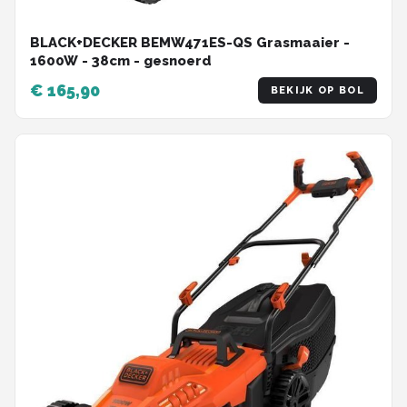
BLACK+DECKER BEMW471ES-QS Grasmaaier -
1600W - 38cm - gesnoerd
€ 165,90
BEKIJK OP BOL