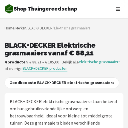
Shop Thuingereedschap
Zoeken
Home
/
Merken
/
BLACK+DECKER
/
Elektrische grasmaaiers
NAVIGATIE
Shop
BLACK+DECKER Elektrische
grasmaaiers vanaf € 88,21
Merken
elektrische grasmaaiers
4 producten
· € 88,21 – € 185,00 · Bekijk alle
BLACK+DECKER producten
of overige
Blog
Borderplanten
Goedkoopste BLACK+DECKER elektrische grasmaaiers
Grasmaaiers
BLACK+DECKER elektrische grasmaaiers staan bekend
om hun gebruiksvriendelijke ontwerp en
Hogedrukreinigers
betrouwbaarheid, ideaal voor kleine tot middelgrote
tuinen. Deze grasmaaiers bieden verschillende
Grastrimmers