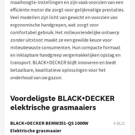
maaihoogte-instellingen en zijn vaak voorzien van een
efficiënte motor die zorgt voor gelijkmatige prestaties.
Onkruidbranders
Veel modellen zijn licht van gewicht en voorzien van
ergonomische handgrepen, wat zorgt voor
Shop
comfortabel gebruik. Het milieuvriendelijke ontwerp
POPULAIRE MERKEN
zonder uitstoot maakt ze een gewilde keuze voor
milieubewuste consumenten. Hun compacte formaat
To the South
en inklapbare handgreep vergemakkelijken opslag en
transport. BLACK+DECKER blijft innoveren en biedt
GARDENA
betaalbare, kwalitatieve oplossingen voor het
onderhoud van uw gazon.
Talen Tools
Husqvarna
Voordeligste BLACK+DECKER
elektrische grasmaaiers
Bosch
WORX
BLACK+DECKER BEMW351-QS 1000W
€ 88,21
Elektrische grasmaaier