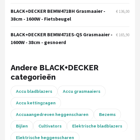
Einhell
BLACK+DECKER BEMW471BH Grasmaaier -
€ 136,00
Makita
38cm - 1600W - Fietsbeugel
Synx Tools
BLACK+DECKER BEMW471ES-QS Grasmaaier -
€ 165,90
1600W - 38cm - gesnoerd
Fiskars
Alle merken →
Andere BLACK+DECKER
categorieën
Accu bladblazers
Accu grasmaaiers
Accu kettingzagen
Accuaangedreven heggenscharen
Bezems
Bijlen
Cultivators
Elektrische bladblazers
Elektrische heggenscharen