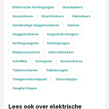
Elektrische kettingzagen
Grasmaaiers
Grasscharen
Grastrimmers
Hakselaars
Handmatige heggenscharen
Harken
Heggenscharen
Hogedrukreinigers
Kettingzaagolie
Kettingzagen
Maaiaccessoires
Onkruidstekers
Schoffels
Schoppen
Snoeischaren
Takkenscharen
Takkenzagen
Tuingereedschapset
Tuinschepjes
Zaagkettingen
Lees ook over elektrische