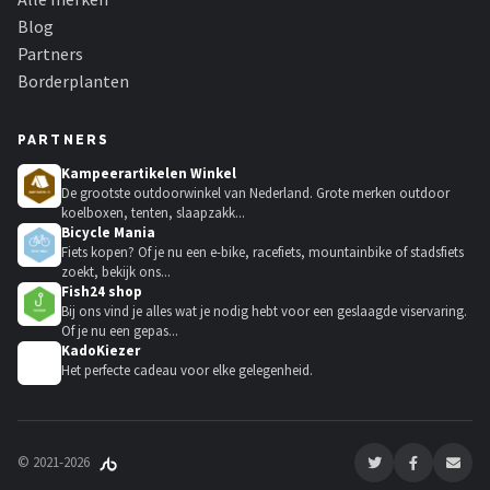
Blog
Partners
Borderplanten
PARTNERS
Kampeerartikelen Winkel
De grootste outdoorwinkel van Nederland. Grote merken outdoor
koelboxen, tenten, slaapzakk...
Bicycle Mania
Fiets kopen? Of je nu een e-bike, racefiets, mountainbike of stadsfiets
zoekt, bekijk ons...
Fish24 shop
Bij ons vind je alles wat je nodig hebt voor een geslaagde viservaring.
Of je nu een gepas...
KadoKiezer
🎁
Het perfecte cadeau voor elke gelegenheid.
© 2021-2026