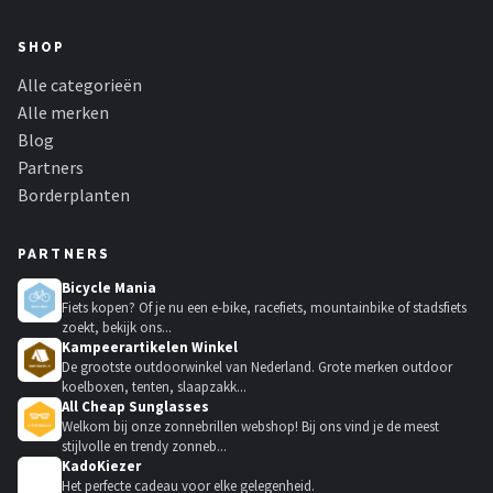
SHOP
Alle categorieën
Alle merken
Blog
Partners
Borderplanten
PARTNERS
Bicycle Mania
Fiets kopen? Of je nu een e-bike, racefiets, mountainbike of stadsfiets
zoekt, bekijk ons...
Kampeerartikelen Winkel
De grootste outdoorwinkel van Nederland. Grote merken outdoor
koelboxen, tenten, slaapzakk...
All Cheap Sunglasses
Welkom bij onze zonnebrillen webshop! Bij ons vind je de meest
stijlvolle en trendy zonneb...
KadoKiezer
🎁
Het perfecte cadeau voor elke gelegenheid.