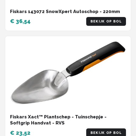
Fiskars 143072 SnowXpert Autoschop - 220mm
€ 36,54
BEKIJK OP BOL
Fiskars Xact™ Plantschep - Tuinschepje -
Softgrip Handvat - RVS
€ 23,52
BEKIJK OP BOL