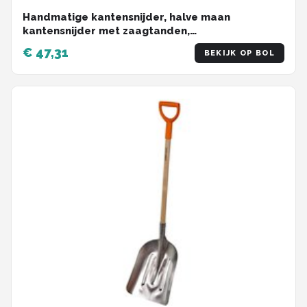
Handmatige kantensnijder, halve maan
kantensnijder met zaagtanden,
gazonrandsnijder met T-greep
€ 47,31
BEKIJK OP BOL