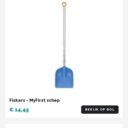
Fiskars - MyFirst schep
€ 14,45
BEKIJK OP BOL