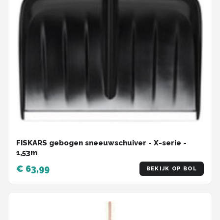
FISKARS gebogen sneeuwschuiver - X-serie -
1,53m
€ 63,99
BEKIJK OP BOL