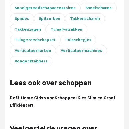
Snoeigereedschapaccessoires
Snoeischaren
Spades
Spitvorken
Takkenscharen
Takkenzagen
Tuinafvalzakken
Tuingereedschapset
Tuinschepjes
Verticuteerharken
Verticuteermachines
Voegenkrabbers
Lees ook over schoppen
De Ultieme Gids voor Schoppen: Kies Slim en Graaf
Efficiënter!
Veelgestelde vragen over