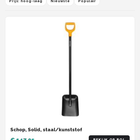
Prijs: hoog-laag
Nieuwste
Populair
Schop, Solid, staal/kunststof
€ 147,95
BEKIJK OP BOL