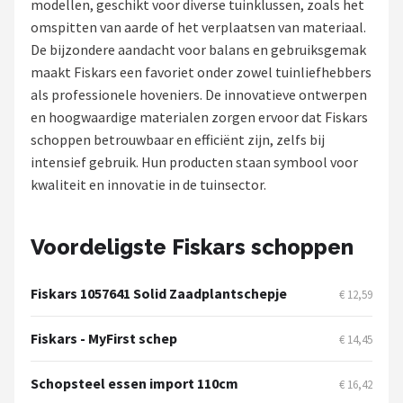
modellen, geschikt voor diverse tuinklussen, zoals het
omspitten van aarde of het verplaatsen van materiaal.
Onkruidbranders
De bijzondere aandacht voor balans en gebruiksgemak
maakt Fiskars een favoriet onder zowel tuinliefhebbers
Shop
als professionele hoveniers. De innovatieve ontwerpen
POPULAIRE MERKEN
en hoogwaardige materialen zorgen ervoor dat Fiskars
schoppen betrouwbaar en efficiënt zijn, zelfs bij
To the South
intensief gebruik. Hun producten staan symbool voor
kwaliteit en innovatie in de tuinsector.
GARDENA
Talen Tools
Voordeligste Fiskars schoppen
Husqvarna
Fiskars 1057641 Solid Zaadplantschepje
€ 12,59
Bosch
Fiskars - MyFirst schep
€ 14,45
WORX
Schopsteel essen import 110cm
€ 16,42