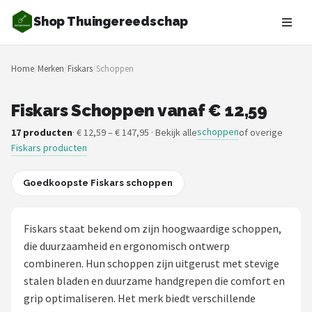
Shop Thuingereedschap
Zoeken
Home
/
Merken
/
Fiskars
/
Schoppen
NAVIGATIE
Shop
Fiskars Schoppen vanaf € 12,59
schoppen
17 producten
· € 12,59 – € 147,95 · Bekijk alle
of overige
Merken
Fiskars producten
Blog
Goedkoopste Fiskars schoppen
Borderplanten
Fiskars staat bekend om zijn hoogwaardige schoppen,
Grasmaaiers
die duurzaamheid en ergonomisch ontwerp
combineren. Hun schoppen zijn uitgerust met stevige
Hogedrukreinigers
stalen bladen en duurzame handgrepen die comfort en
grip optimaliseren. Het merk biedt verschillende
Grastrimmers