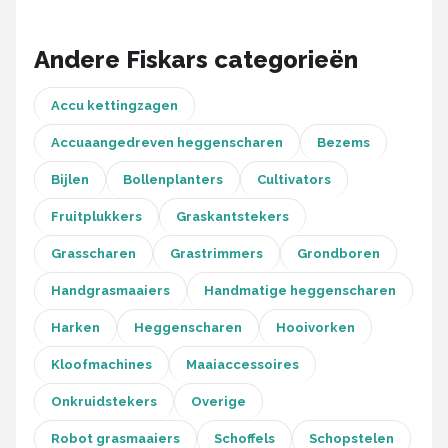
Einhell
Andere Fiskars categorieën
Makita
Synx Tools
Accu kettingzagen
Accuaangedreven heggenscharen
Bezems
Fiskars
Bijlen
Bollenplanters
Cultivators
Alle merken →
Fruitplukkers
Graskantstekers
Grasscharen
Grastrimmers
Grondboren
Handgrasmaaiers
Handmatige heggenscharen
Harken
Heggenscharen
Hooivorken
Kloofmachines
Maaiaccessoires
Onkruidstekers
Overige
Robot grasmaaiers
Schoffels
Schopstelen