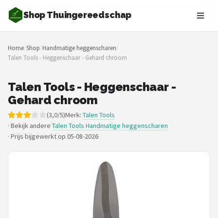
Shop Thuingereedschap
Zoeken
Home
/
Shop
/
Handmatige heggenscharen
/
NAVIGATIE
Talen Tools - Heggenschaar - Gehard chroom
Shop
Talen Tools - Heggenschaar -
Merken
Gehard chroom
(3,0/5)
Merk:
Talen Tools
Blog
· Bekijk andere
Talen Tools Handmatige heggenscharen
·
Prijs bijgewerkt op 05-08-2026
Borderplanten
Grasmaaiers
Hogedrukreinigers
Grastrimmers