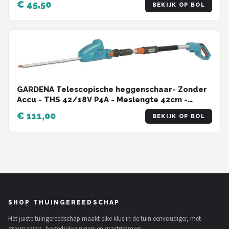
€ 45,50
BEKIJK OP BOL
GARDENA Telescopische heggenschaar- Zonder
Accu - THS 42/18V P4A - Meslengte 42cm -
Tandmes opening 16mm
€ 111,00
BEKIJK OP BOL
SHOP THUINGEREEDSCHAP
Het juiste tuingereedschap maakt elke klus in de tuin eenvoudiger, met
grasmaaiers, hogedrukreinigers en grastrimmers.