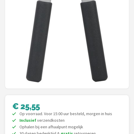
Einhell
Makita
Synx Tools
Fiskars
Alle merken →
€ 25,55
Op voorraad. Voor 15:00 uur besteld, morgen in huis
Inclusief
verzendkosten
Ophalen bij een afhaalpunt mogelijk
30 dagen bedenktijd &
gratis
retourneren