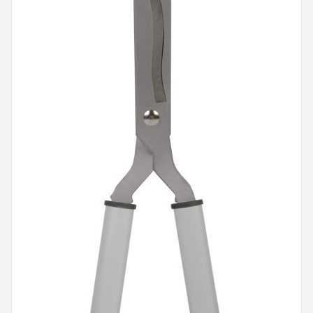
Onkruidbranders
Shop
POPULAIRE MERKEN
To the South
GARDENA
Talen Tools
Husqvarna
Bosch
WORX