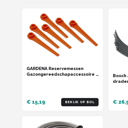
GARDENA Reservemessen
Gazongereedschapaccessoire -
Bosch 
Geschikt Voor Grastrimmers -
20 stuks
€ 15,19
€ 26,
BEKIJK OP BOL