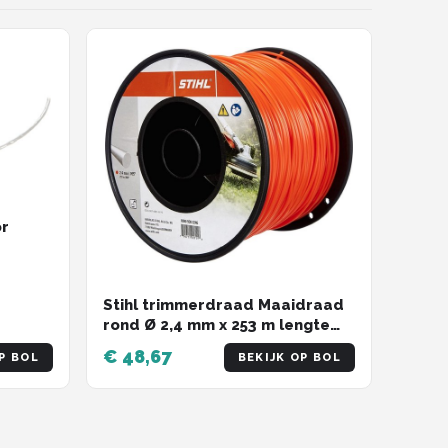
r
oire -
Stihl trimmerdraad Maaidraad
rond Ø 2,4 mm x 253 m lengte
Oranje ( 00009302246 ) voor het
€ 48,67
P BOL
BEKIJK OP BOL
trimmen van graskanten