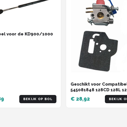
eel voor de KD900/1000
Geschikt voor Compatibe
545081848 128CD 128L 1
128LDX 128R 128RJ.
89
€ 28,92
BEKIJK OP BOL
BEKIJK O