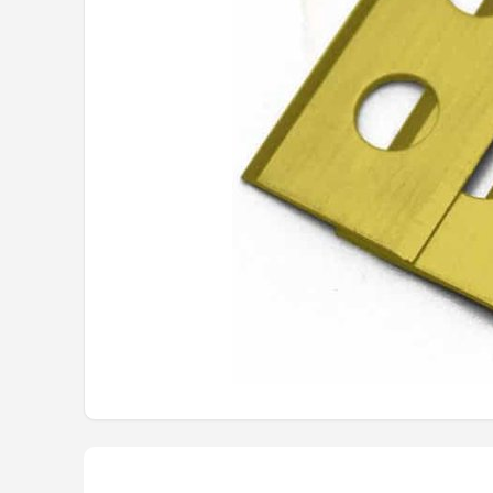
Onkruidbranders
Shop
POPULAIRE MERKEN
To the South
GARDENA
Talen Tools
Husqvarna
Bosch
WORX