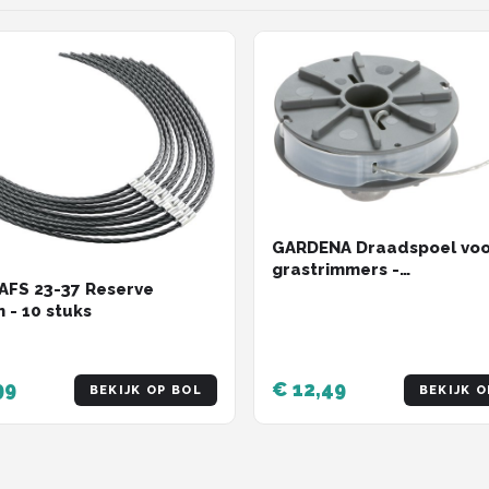
GARDENA Draadspoel voo
grastrimmers -
AFS 23-37 Reserve
Gazongereedschapaccess
draden - 10 stuks
6m
99
€ 12,49
BEKIJK OP BOL
BEKIJK O