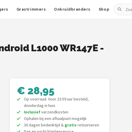
Zoeken
gers
Grastrimmers
Onkruidbranders
Shop
android L1000 WR147E -
€ 28,95
Op voorraad. Voor 23:59 uur besteld,
donderdag in huis
Inclusief
verzendkosten
Ophalen bij een afhaalpunt mogelijk
30 dagen bedenktijd &
gratis
retourneren
Dag en nacht klantenservice