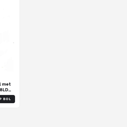
l met
28LD
P BOL