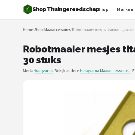
Shop Thuingereedschap
Shop
Merken
Zoeken
Home
/
Shop
/
Maaiaccessoires
/
Robotmaaier mesjes titanium geschikt
NAVIGATIE
Shop
Robotmaaier mesjes tit
30 stuks
Merken
Merk:
Husqvarna
· Bekijk andere
Husqvarna Maaiaccessoires
·
P
Blog
Borderplanten
Grasmaaiers
Hogedrukreinigers
Grastrimmers