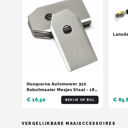
Lansd
Husqvarna Automower 310
Robotmaaier Mesjes Staal - 18
stuks
€ 16,50
€ 85,
BEKIJK OP BOL
VERGELIJKBARE MAAIACCESSOIRES