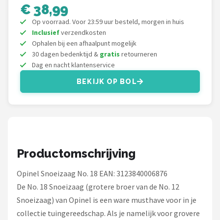
€ 38,99
Onkruidbranders
Op voorraad. Voor 23:59 uur besteld, morgen in huis
Inclusief
verzendkosten
Shop
Ophalen bij een afhaalpunt mogelijk
30 dagen bedenktijd &
gratis
retourneren
POPULAIRE MERKEN
Dag en nacht klantenservice
To the South
BEKIJK OP BOL
GARDENA
Talen Tools
Productomschrijving
Husqvarna
Opinel Snoeizaag No. 18 EAN: 3123840006876
Bosch
De No. 18 Snoeizaag (grotere broer van de No. 12
WORX
Snoeizaag) van Opinel is een ware musthave voor in je
collectie tuingereedschap. Als je namelijk voor grovere