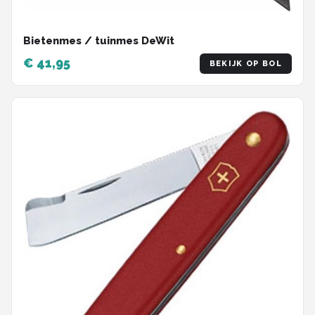
Bietenmes / tuinmes DeWit
€ 41,95
BEKIJK OP BOL