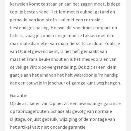
Einhell
karweien komt te staan en aan het zagen moet, is deze
tool je beste vriend. Het lemmet is dubbel getand en
Makita
gemaakt van koolstof staal met een corrosie-
bestendige coating. Hoewel dit snoeimes compact en
Synx Tools
licht is, zaag je zonder enige moeite takken met een
maximale diameter van maar liefst 10 cm door. Zoals je
Fiskars
van Opinel gewend bent, is het heft gemaakt van
massief Frans beukenhout en is het mes voorzien van
Alle merken →
de veilige Virobloc-vergrendeling. Ook zit er een klein
gaatje aan het eind van het heft waardoor je 'm handig
aan een touwtje in je schuur of garage kunt weghangen.
Garantie
Op de artikelen van Opinel zit een levenslange garantie
op fabricagefouten. Schade als gevolg van normale
slijtage, onjuist gebruik, wijziging of demontage van
het artikel valt niet onder de garantie.