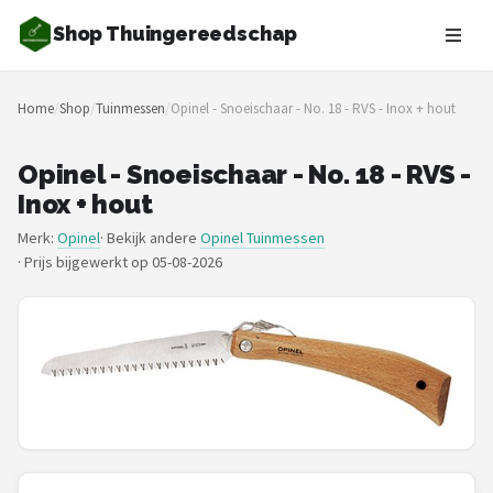
Shop Thuingereedschap
Zoeken
Home
/
Shop
/
Tuinmessen
/
Opinel - Snoeischaar - No. 18 - RVS - Inox + hout
NAVIGATIE
Shop
Opinel - Snoeischaar - No. 18 - RVS -
Inox + hout
Merken
Merk:
Opinel
· Bekijk andere
Opinel Tuinmessen
·
Prijs bijgewerkt op 05-08-2026
Blog
Borderplanten
Grasmaaiers
Hogedrukreinigers
Grastrimmers