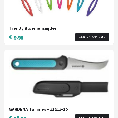
Trendy Bloemensnijder
€ 9,95
BEKIJK OP BOL
GARDENA Tuinmes - 12211-20
€ 18,99
BEKIJK OP BOL