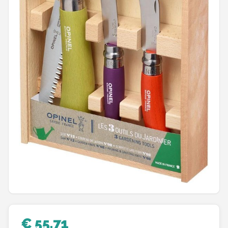
Onkruidbranders
Shop
POPULAIRE MERKEN
To the South
GARDENA
Talen Tools
Husqvarna
Bosch
WORX
€ 55,71