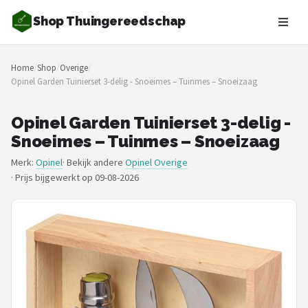
Shop Thuingereedschap
Zoeken
Home
/
Shop
/
Overige
/
NAVIGATIE
Opinel Garden Tuinierset 3-delig - Snoeimes – Tuinmes – Snoeizaag
Shop
Opinel Garden Tuinierset 3-delig -
Merken
Snoeimes – Tuinmes – Snoeizaag
Merk:
Opinel
· Bekijk andere
Opinel Overige
Blog
·
Prijs bijgewerkt op 09-08-2026
Borderplanten
Grasmaaiers
Hogedrukreinigers
Grastrimmers