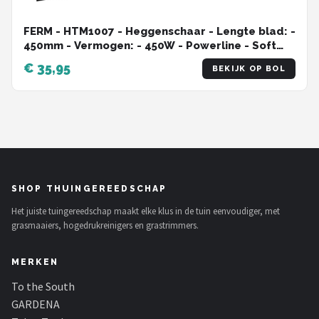
FERM - HTM1007 - Heggenschaar - Lengte blad: -
450mm - Vermogen: - 450W - Powerline - Soft
grip - Met Beschermhoes - Veiligheidsschakelaar
€ 35,95
BEKIJK OP BOL
- Grijs - Keurmerken: - GS - TÜV - CE
SHOP THUINGEREEDSCHAP
Het juiste tuingereedschap maakt elke klus in de tuin eenvoudiger, met
grasmaaiers, hogedrukreinigers en grastrimmers.
MERKEN
To the South
GARDENA