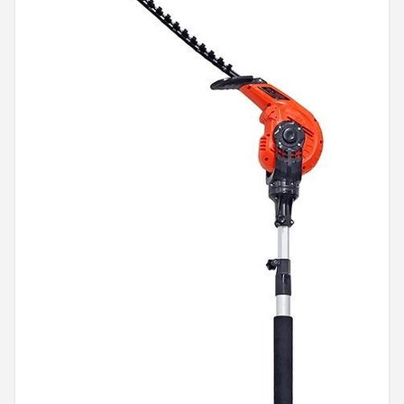
Onkruidbranders
Shop
POPULAIRE MERKEN
To the South
GARDENA
Talen Tools
Husqvarna
Bosch
WORX