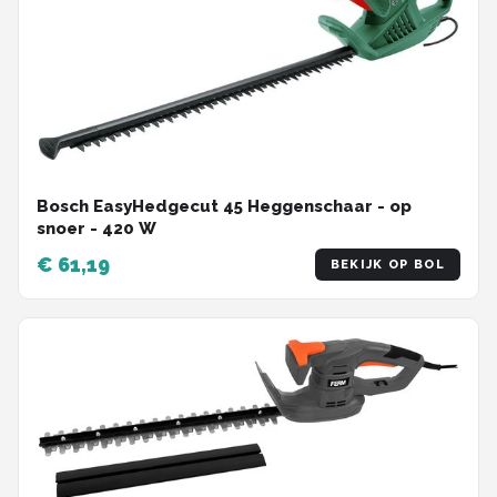
Bosch EasyHedgecut 45 Heggenschaar - op
snoer - 420 W
€ 61,19
BEKIJK OP BOL