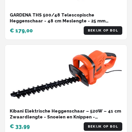
GARDENA THS 500/48 Telescopische
Heggenschaar - 48 cm Meslengte - 25 mm
Tandmes opening
€ 179,00
BEKIJK OP BOL
Kibani Elektrische Heggenschaar – 520W – 41 cm
Zwaardlengte - Snoeien en Knippen -
Mesafstand 16mm - Haagschaar voor
€ 33,99
BEKIJK OP BOL
tuinonderhoud