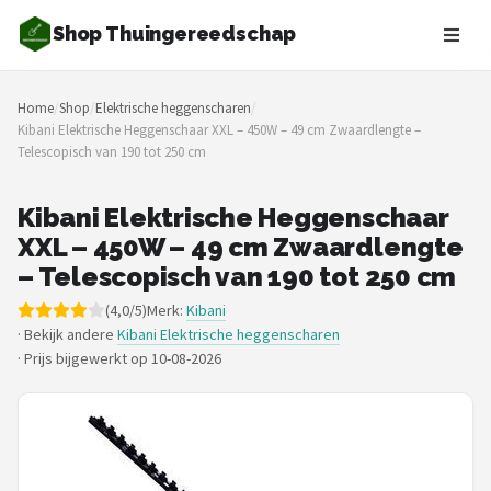
Shop Thuingereedschap
Zoeken
Home
/
Shop
/
Elektrische heggenscharen
/
NAVIGATIE
Kibani Elektrische Heggenschaar XXL – 450W – 49 cm Zwaardlengte –
Telescopisch van 190 tot 250 cm
Shop
Merken
Kibani Elektrische Heggenschaar
XXL – 450W – 49 cm Zwaardlengte
Blog
– Telescopisch van 190 tot 250 cm
(4,0/5)
Merk:
Kibani
Borderplanten
· Bekijk andere
Kibani Elektrische heggenscharen
·
Prijs bijgewerkt op 10-08-2026
Grasmaaiers
Hogedrukreinigers
Grastrimmers