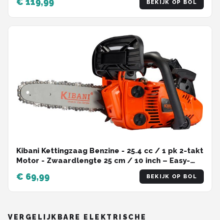
€ 119,99
BEKIJK OP BOL
en Veiligheidsset
Kibani Kettingzaag Benzine - 25.4 cc / 1 pk 2-takt
Motor - Zwaardlengte 25 cm / 10 inch – Easy-
Startsysteem - snoeizaag
€ 69,99
BEKIJK OP BOL
VERGELIJKBARE ELEKTRISCHE