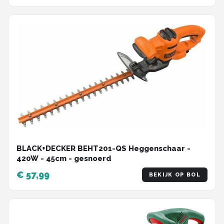
BLACK+DECKER BEHT201-QS Heggenschaar -
420W - 45cm - gesnoerd
€ 57,99
BEKIJK OP BOL