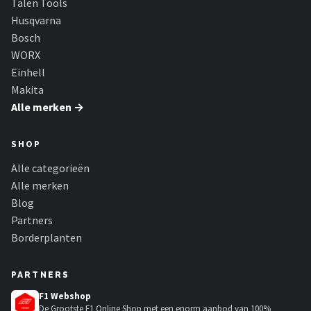
Talen Tools
Husqvarna
Bosch
WORX
Einhell
Makita
Alle merken →
SHOP
Alle categorieën
Alle merken
Blog
Partners
Borderplanten
PARTNERS
F1 Webshop
De Grootste F1 Online Shop met een enorm aanbod van 100%