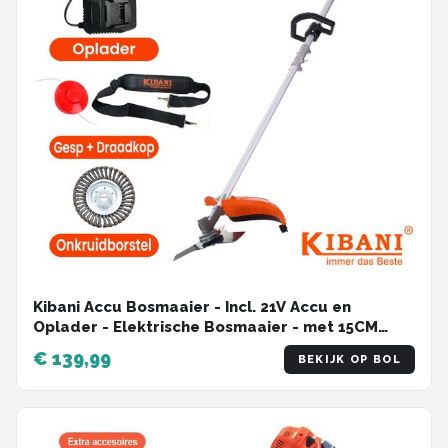
Kibani Accu Bosmaaier - Incl. 21V Accu en
Oplader - Elektrische Bosmaaier - met 15CM
Onkruidborstel - met Maaidraad, Zaagblad en
€ 139,99
BEKIJK OP BOL
Draadkop - Grastrimmer - Kantenmaaier