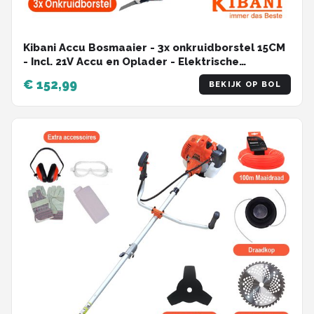
Kibani Accu Bosmaaier - 3x onkruidborstel 15CM
- Incl. 21V Accu en Oplader - Elektrische
Bosmaaier - met Maaidraad, Zaagblad en
€ 152,99
BEKIJK OP BOL
Draadkop - Grastrimmer - Kantenmaaier