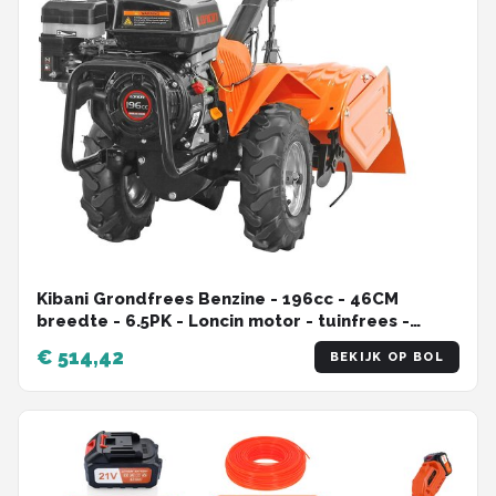
Kibani Grondfrees Benzine - 196cc - 46CM
breedte - 6.5PK - Loncin motor - tuinfrees -
tuinfrees benzine - bodemfrees - tuinploeg -
€ 514,42
BEKIJK OP BOL
grondfreesmachine