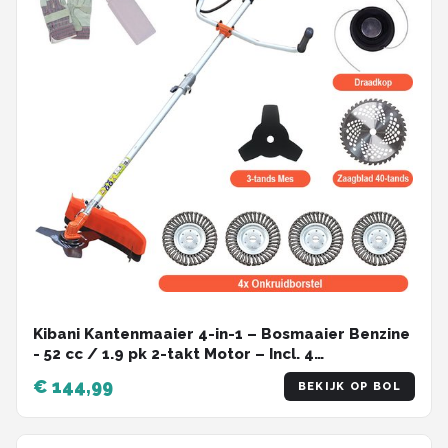
Kibani Kantenmaaier 4-in-1 – Bosmaaier Benzine
- 52 cc / 1.9 pk 2-takt Motor – Incl. 4
Onkruidborstels, Maaidraad, Zaagblad 40-tands
€ 144,99
BEKIJK OP BOL
en Veiligheidsset