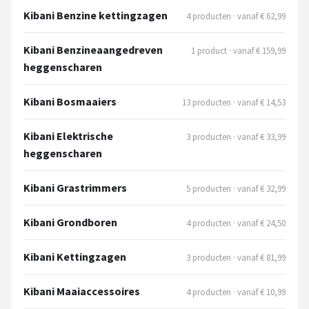
Einhell
Kibani Benzine kettingzagen
4 producten · vanaf € 62,99
Makita
Kibani Benzineaangedreven
1 product · vanaf € 159,99
heggenscharen
Synx Tools
Kibani Bosmaaiers
13 producten · vanaf € 14,53
Fiskars
Kibani Elektrische
3 producten · vanaf € 33,99
Alle merken →
heggenscharen
Kibani Grastrimmers
5 producten · vanaf € 32,99
Kibani Grondboren
4 producten · vanaf € 24,50
Kibani Kettingzagen
3 producten · vanaf € 81,99
Kibani Maaiaccessoires
4 producten · vanaf € 10,99