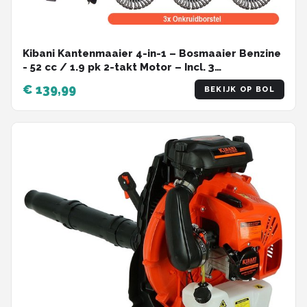
Kibani Kantenmaaier 4-in-1 – Bosmaaier Benzine
- 52 cc / 1.9 pk 2-takt Motor – Incl. 3
Onkruidborstels, Maaidraad, Zaagblad 40-tands
€ 139,99
BEKIJK OP BOL
en Veiligheidsset