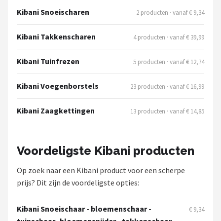
Kibani Snoeischaren
2 producten · vanaf € 9,34
Kibani Takkenscharen
4 producten · vanaf € 39,99
Kibani Tuinfrezen
5 producten · vanaf € 12,74
Kibani Voegenborstels
23 producten · vanaf € 16,99
Kibani Zaagkettingen
13 producten · vanaf € 14,85
Voordeligste Kibani producten
Op zoek naar een Kibani product voor een scherpe
prijs? Dit zijn de voordeligste opties:
Kibani Snoeischaar - bloemenschaar -
€ 9,34