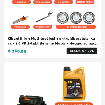
Kibani 6-in-1 Multitool incl 3 onkruidborstels- 52
cc - 1.9 PK 2-takt Benzine Motor - Heggenschaar
- Kettingzaag - Grastrimmer - Maaidraad 100M -
€ 169,99
BEKIJK OP BOL
Onkruidborstel - Zaagblad - Maaidraad 100m -
Bosmaaier - Combitool