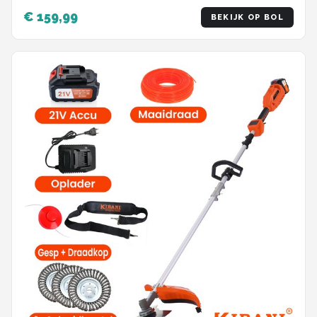
Grastrimmer, Maaidraad 100M, Onkruidborstel,
€ 159,99
BEKIJK OP BOL
Zaagblad, Maaidraad 100 m & Bosmaaier