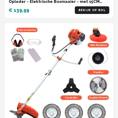
Oplader - Elektrische Bosmaaier - met 15CM
Onkruidborstel - met Maaidraad, Zaagblad en
€ 139,99
BEKIJK OP BOL
Draadkop - Grastrimmer - Kantenmaaier