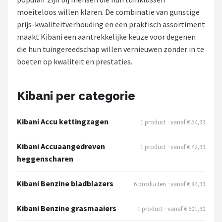
moeiteloos willen klaren. De combinatie van gunstige
Onkruidbranders
prijs-kwaliteitverhouding en een praktisch assortiment
maakt Kibani een aantrekkelijke keuze voor degenen
Shop
die hun tuingereedschap willen vernieuwen zonder in te
POPULAIRE MERKEN
boeten op kwaliteit en prestaties.
To the South
Kibani per categorie
GARDENA
Kibani Accu kettingzagen
1 product · vanaf € 54,99
Talen Tools
Kibani Accuaangedreven
1 product · vanaf € 42,99
Husqvarna
heggenscharen
Bosch
Kibani Benzine bladblazers
6 producten · vanaf € 84,99
WORX
Kibani Benzine grasmaaiers
1 product · vanaf € 601,90