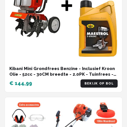
Kibani Mini Grondfrees Benzine - Inclusief Kroon
Olie - 52cc - 30CM breedte - 2.0PK - Tuinfrees -
Tuinfrees Benzine - Bodemfrees - Tuinploeg -
€ 144,99
BEKIJK OP BOL
Grondfreesmachine