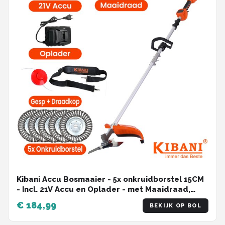
Kibani Accu Bosmaaier - 5x onkruidborstel 15CM
- Incl. 21V Accu en Oplader - met Maaidraad,
Zaagblad en Draadkop -Elektrische Bosmaaier -
€ 184,99
BEKIJK OP BOL
Grastrimmer - Kantenmaaier