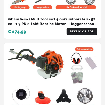
Kibani 6-in-1 Multitool incl 4 onkruidborstels- 52
cc - 1.9 PK 2-takt Benzine Motor - Heggenschaar
- Kettingzaag - Grastrimmer - Maaidraad 100M -
€ 174,99
BEKIJK OP BOL
Onkruidborstel - Zaagblad - Maaidraad 100m -
Bosmaaier - Combitool