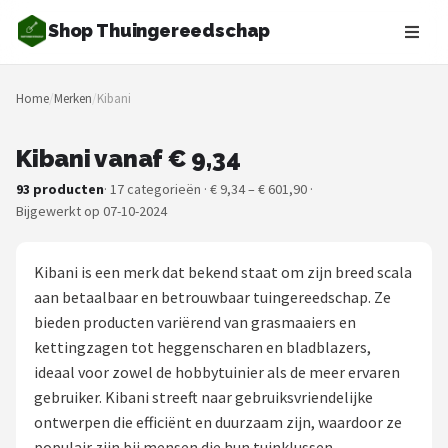
Shop Thuingereedschap
Zoeken
Home
/
Merken
/
Kibani
NAVIGATIE
Shop
Kibani vanaf € 9,34
93 producten
· 17 categorieën · € 9,34 – € 601,90 ·
Merken
Bijgewerkt op 07-10-2024
Blog
Kibani is een merk dat bekend staat om zijn breed scala
Borderplanten
aan betaalbaar en betrouwbaar tuingereedschap. Ze
bieden producten variërend van grasmaaiers en
Grasmaaiers
kettingzagen tot heggenscharen en bladblazers,
ideaal voor zowel de hobbytuinier als de meer ervaren
Hogedrukreinigers
gebruiker. Kibani streeft naar gebruiksvriendelijke
ontwerpen die efficiënt en duurzaam zijn, waardoor ze
Grastrimmers
populair zijn bij mensen die hun tuinklussen