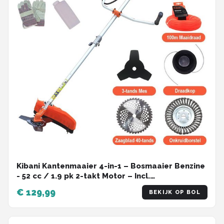
Kibani Kantenmaaier 4-in-1 – Bosmaaier Benzine
- 52 cc / 1.9 pk 2-takt Motor – Incl.
Onkruidborstel ,Maaidraad, Zaagblad 40-tands
€ 129,99
BEKIJK OP BOL
en Veiligheidsset