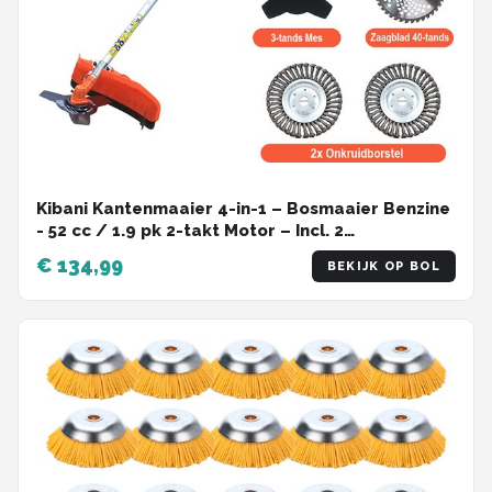
Kibani Kantenmaaier 4-in-1 – Bosmaaier Benzine
- 52 cc / 1.9 pk 2-takt Motor – Incl. 2
Onkruidborstels, Maaidraad, Zaagblad 40-tands
€ 134,99
BEKIJK OP BOL
en Veiligheidsset