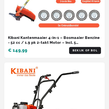
Kibani Kantenmaaier 4-in-1 – Bosmaaier Benzine
- 52 cc / 1.9 pk 2-takt Motor – Incl. 5
Onkruidborstels, Maaidraad, Zaagblad 40-tands
€ 149,99
BEKIJK OP BOL
en Veiligheidsset