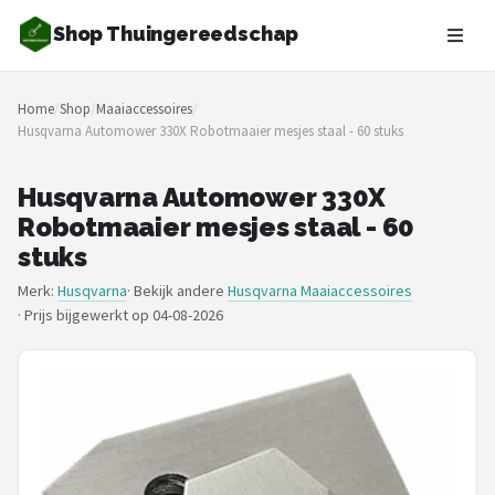
Shop Thuingereedschap
Zoeken
Home
/
Shop
/
Maaiaccessoires
/
NAVIGATIE
Husqvarna Automower 330X Robotmaaier mesjes staal - 60 stuks
Shop
Husqvarna Automower 330X
Merken
Robotmaaier mesjes staal - 60
stuks
Blog
Merk:
Husqvarna
· Bekijk andere
Husqvarna Maaiaccessoires
·
Prijs bijgewerkt op 04-08-2026
Borderplanten
Grasmaaiers
Hogedrukreinigers
Grastrimmers