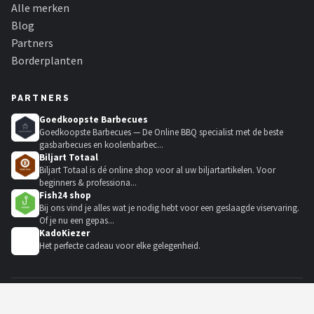
Alle merken
Blog
Partners
Borderplanten
PARTNERS
Goedkoopste Barbecues
Goedkoopste Barbecues — De Online BBQ specialist met de beste
gasbarbecues en koolenbarbec...
Biljart Totaal
Biljart Totaal is dé online shop voor al uw biljartartikelen. Voor
beginners & professiona...
Fish24 shop
Bij ons vind je alles wat je nodig hebt voor een geslaagde viservaring.
Of je nu een gepas...
KadoKiezer
🎁
Het perfecte cadeau voor elke gelegenheid.
© 2021-2026