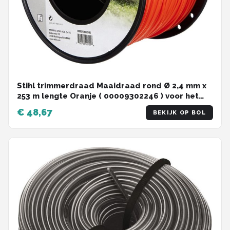
Stihl trimmerdraad Maaidraad rond Ø 2,4 mm x
253 m lengte Oranje ( 00009302246 ) voor het
trimmen van graskanten
€ 48,67
BEKIJK OP BOL