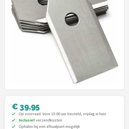
Onkruidbranders
Shop
POPULAIRE MERKEN
To the South
GARDENA
Talen Tools
Husqvarna
Bosch
€ 39,95
Op voorraad. Voor 15:00 uur besteld, vrijdag in huis
WORX
Inclusief
verzendkosten
Ophalen bij een afhaalpunt mogelijk