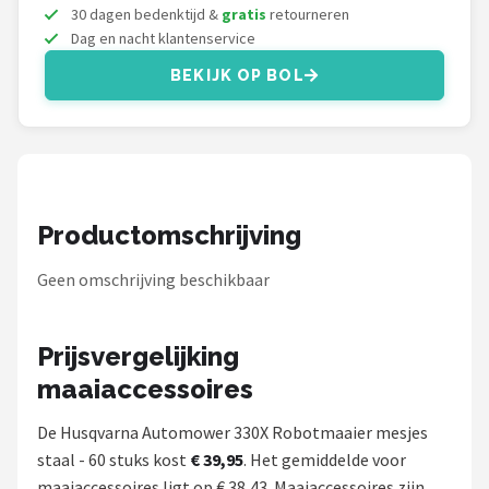
Einhell
30 dagen bedenktijd &
gratis
retourneren
Dag en nacht klantenservice
Makita
BEKIJK OP BOL
Synx Tools
Fiskars
Alle merken →
Productomschrijving
Geen omschrijving beschikbaar
Prijsvergelijking
maaiaccessoires
De Husqvarna Automower 330X Robotmaaier mesjes
staal - 60 stuks kost
€ 39,95
. Het gemiddelde voor
maaiaccessoires ligt op € 38,43. Maaiaccessoires zijn