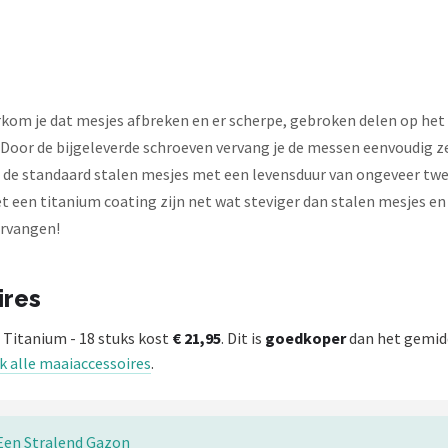
kom je dat mesjes afbreken en er scherpe, gebroken delen op het 
oor de bijgeleverde schroeven vervang je de messen eenvoudig zel
ast de standaard stalen mesjes met een levensduur van ongeveer 
 een titanium coating zijn net wat steviger dan stalen mesjes e
ervangen!
ires
Titanium - 18 stuks kost
€ 21,95
. Dit is
goedkoper
dan het gemidd
k alle maaiaccessoires
.
Een Stralend Gazon