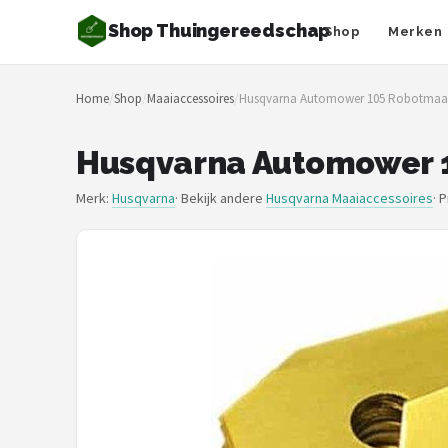
Shop Thuingereedschap
Shop
Merken
Zoeken
Home
/
Shop
/
Maaiaccessoires
/
Husqvarna Automower 105 Robotmaaier
NAVIGATIE
Shop
Husqvarna Automower 10
Merken
Merk:
Husqvarna
· Bekijk andere
Husqvarna Maaiaccessoires
·
P
Blog
Borderplanten
Grasmaaiers
Hogedrukreinigers
Grastrimmers