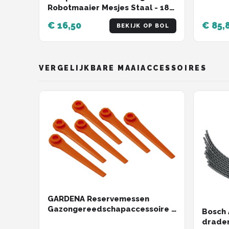
Robotmaaier Mesjes Staal - 18
stuks
€ 16,50
€ 85,
BEKIJK OP BOL
VERGELIJKBARE MAAIACCESSOIRES
GARDENA Reservemessen
Gazongereedschapaccessoire -
Bosch 
Geschikt Voor Grastrimmers -