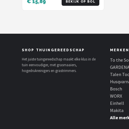
€ 15,89
BEKIJK OP BOL
SHOP THUINGEREEDSCHAP
MERKEN
Het juiste tuingereedschap maakt elke klus in de
To the S
tuin eenvoudiger, met grasmaaiers,
GARDEN
hogedrukreinigers en grastrimmers.
Talen To
Husqvarn
Bosch
WORX
Einhell
Makita
Alle mer