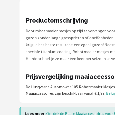
Einhell
Makita
Productomschrijving
Synx Tools
Door robotmaaier mesjes op tijd te vervangen voor
gazon zonder lange grassprieten of oneffenheden. D
Fiskars
krijg je het beste resultaat: een egaal gazon! Na
speciale titanium coating. Robotmaaier mesjes met
Alle merken →
Hierdoor hoef je ze maar één keer per seizoen te v
Prijsvergelijking maaiaccesso
De Husqvarna Automower 105 Robotmaaier Mesjes 
Maaiaccessoires zijn beschikbaar vanaf € 1,99.
Bekij
Lees meer:
Ontdek de Beste Maaiaccessoires voor 