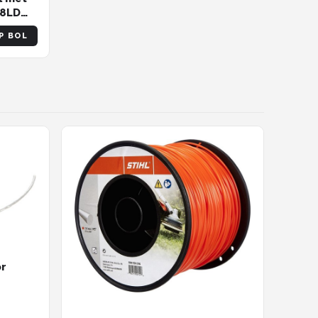
28LD
P BOL
r
oire -