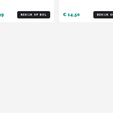
99
€ 14,50
BEKIJK OP BOL
BEKIJK O