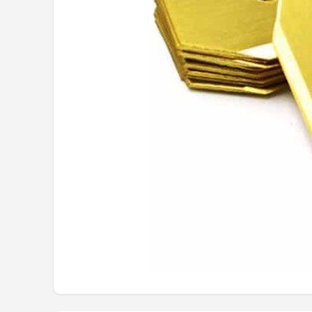
Onkruidbranders
Shop
POPULAIRE MERKEN
To the South
GARDENA
Talen Tools
Husqvarna
Bosch
WORX