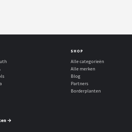
SHOP
outh
Alle categorieën
A
Alle merken
ols
Blog
a
Partners
Borderplanten
ken →