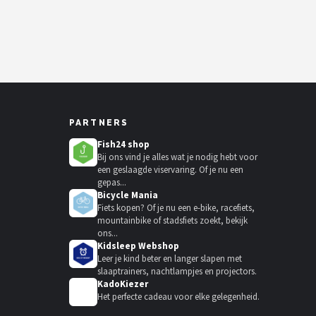
PARTNERS
Fish24 shop
Bij ons vind je alles wat je nodig hebt voor
een geslaagde viservaring. Of je nu een
gepas...
Bicycle Mania
Fiets kopen? Of je nu een e-bike, racefiets,
mountainbike of stadsfiets zoekt, bekijk
ons...
Kidsleep Webshop
Leer je kind beter en langer slapen met
slaaptrainers, nachtlampjes en projectors.
KadoKiezer
🎁
Het perfecte cadeau voor elke gelegenheid.