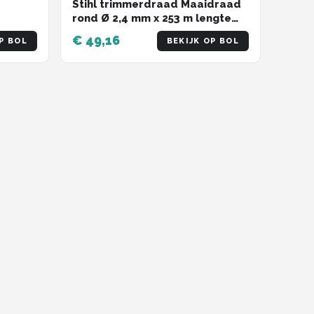
Stihl trimmerdraad Maaidraad
rond Ø 2,4 mm x 253 m lengte
Oranje ( 00009302246 ) voor het
€ 49,16
P BOL
BEKIJK OP BOL
trimmen van graskanten