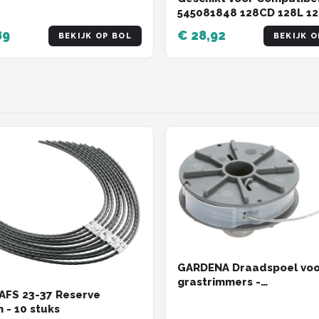
545081848 128CD 128L 1
128LDX 128R 128RJ.
89
€ 28,92
BEKIJK OP BOL
BEKIJK O
GARDENA Draadspoel voo
grastrimmers -
AFS 23-37 Reserve
Gazongereedschapaccess
draden - 10 stuks
6m