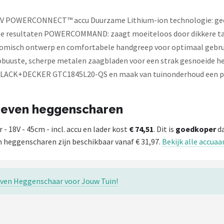
 POWERCONNECT™ accu Duurzame Lithium-ion technologie: geen z
cte resultaten POWERCOMMAND: zaagt moeiteloos door dikkere ta
nomisch ontwerp en comfortabele handgreep voor optimaal gebruik
uuste, scherpe metalen zaagbladen voor een strak gesnoeide h
 de BLACK+DECKER GTC1845L20-QS en maak van tuinonderhoud een p
dreven heggenscharen
V - 45cm - incl. accu en lader kost
€ 74,51
. Dit is
goedkoper
da
heggenscharen zijn beschikbaar vanaf € 31,97.
Bekijk alle accu
ven Heggenschaar voor Jouw Tuin!