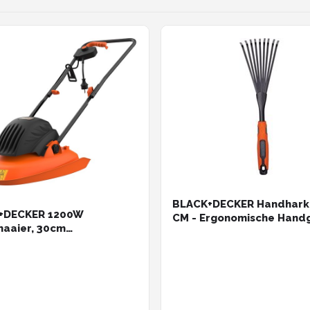
BLACK+DECKER Handhark 
+DECKER 1200W
CM - Ergonomische Hand
aaier, 30cm
Makkelijk op te Hangen -
reedte - BEMWH551-QS
Zwart/ Oranje