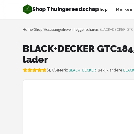
Shop Thuingereedschap
Shop
Merken
Zoeken
Home
/
Shop
/
Accuaangedreven heggenscharen
/
BLACK+DECKER GTC184
NAVIGATIE
Shop
BLACK+DECKER GTC1845L
lader
Merken
(4,7/5)
Merk:
BLACK+DECKER
· Bekijk andere
BLACK
Blog
Borderplanten
Grasmaaiers
Hogedrukreinigers
Grastrimmers