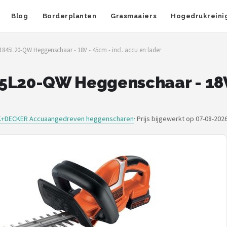
Blog
Borderplanten
Grasmaaiers
Hogedrukreini
5L20-QW Heggenschaar - 18V - 45cm - incl. accu en lader
20-QW Heggenschaar - 18V -
+DECKER Accuaangedreven heggenscharen
·
Prijs bijgewerkt op 07-08-202