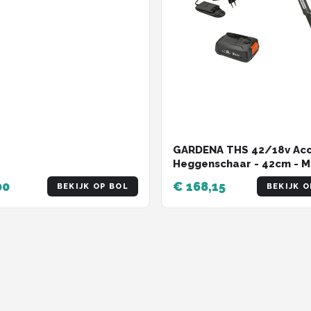
GARDENA THS 42/18v Ac
Heggenschaar - 42cm - M
draaibare kop
00
€ 168,15
BEKIJK OP BOL
BEKIJK O