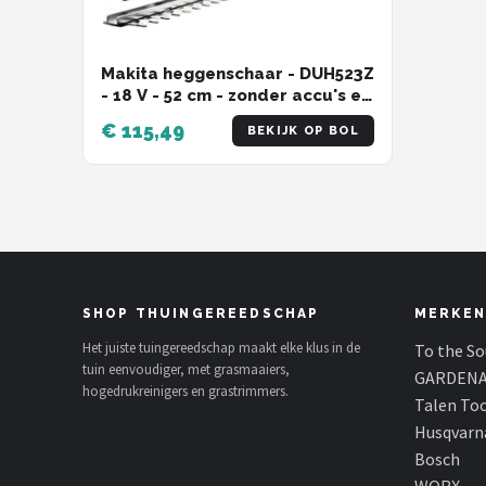
Makita heggenschaar - DUH523Z
- 18 V - 52 cm - zonder accu's en
lader
€ 115,49
BEKIJK OP BOL
SHOP THUINGEREEDSCHAP
MERKEN
Het juiste tuingereedschap maakt elke klus in de
To the S
tuin eenvoudiger, met grasmaaiers,
GARDEN
hogedrukreinigers en grastrimmers.
Talen To
Husqvarn
Bosch