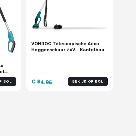
VONROC Telescopische Accu
Heggenschaar 20V - Kantelbaar
blad - Traploos verstelbaar
(incl. 2.0Ah Accu en snellader)
cu
et
€ 84,95
P BOL
BEKIJK OP BOL