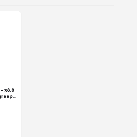
- 38,8
greep -