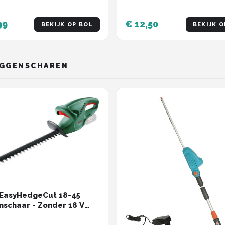
99
€ 12,50
BEKIJK OP BOL
BEKIJK O
EGGENSCHAREN
 EasyHedgeCut 18-45
schaar - Zonder 18 V
n lader