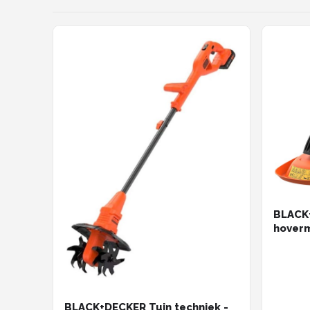
BLACK
hoverm
maaib
BLACK+DECKER Tuin techniek -