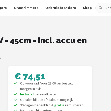
Zoeken
gers
Grastrimmers
Onkruidbranders
Shop
 45cm - incl. accu en
6
€ 74,51
Op voorraad. Voor 23:00 uur besteld,
morgen in huis
Inclusief
verzendkosten
Ophalen bij een afhaalpunt mogelijk
30 dagen bedenktijd &
gratis
retourneren
Dag en nacht klantenservice