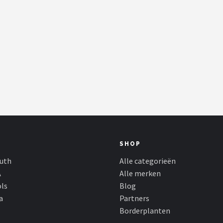
SHOP
outh
Alle categorieën
A
Alle merken
ols
Blog
a
Partners
Borderplanten