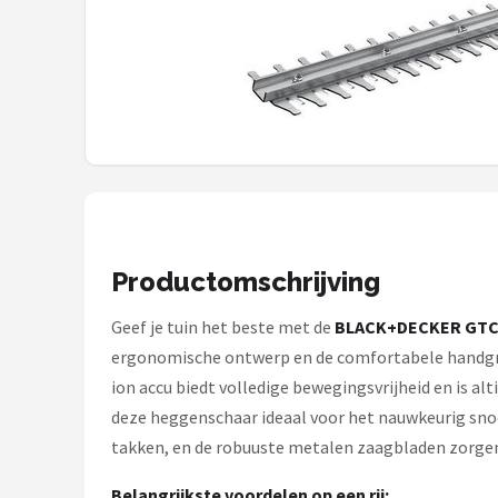
Onkruidbranders
Shop
POPULAIRE MERKEN
To the South
GARDENA
Productomschrijving
Talen Tools
Geef je tuin het beste met de
BLACK+DECKER GTC
Husqvarna
ergonomische ontwerp en de comfortabele handgre
ion accu biedt volledige bewegingsvrijheid en is a
Bosch
deze heggenschaar ideaal voor het nauwkeurig snoe
takken, en de robuuste metalen zaagbladen zorgen 
WORX
Belangrijkste voordelen op een rij: