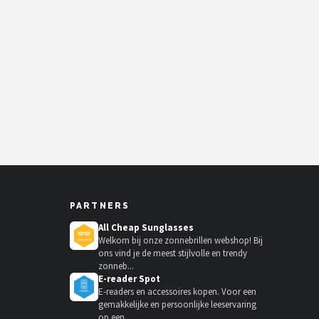
PARTNERS
All Cheap Sunglasses
Welkom bij onze zonnebrillen webshop! Bij
ons vind je de meest stijlvolle en trendy
zonneb...
E-reader Spot
E-readers en accessoires kopen. Voor een
gemakkelijke en persoonlijke leeservaring
op een...