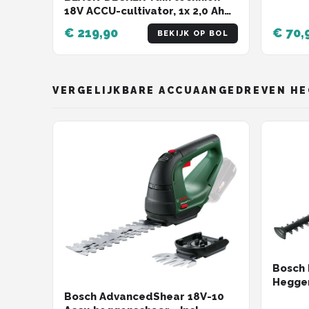
18V ACCU-cultivator, 1x 2,0 Ah
Li-Ion accu, lader BETL1820L-
€ 219,90
€ 70,
BEKIJK OP BOL
QW
VERGELIJKBARE ACCUAANGEDREVEN H
Bosch
Heggen
accu e
Bosch AdvancedShear 18V-10