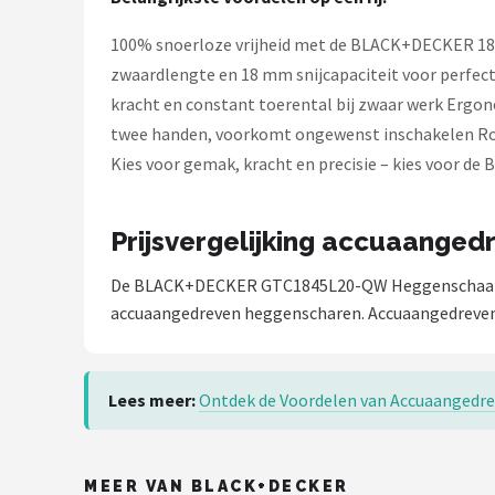
Einhell
100% snoerloze vrijheid met de BLACK+DECKER 18V
Makita
zwaardlengte en 18 mm snijcapaciteit voor perfe
kracht en constant toerental bij zwaar werk Ergo
Synx Tools
twee handen, voorkomt ongewenst inschakelen Rob
Kies voor gemak, kracht en precisie – kies voor
Fiskars
Alle merken →
Prijsvergelijking accuaange
De BLACK+DECKER GTC1845L20-QW Heggenschaar - 18
accuaangedreven heggenscharen. Accuaangedreven 
Lees meer:
Ontdek de Voordelen van Accuaangedre
MEER VAN BLACK+DECKER