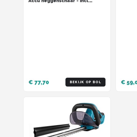
Accu heggenschaar - Incl.
buxusschaarmes en
grasschaarmes - Zonder 18 V
accu en oplader
€ 77,70
€ 59,
BEKIJK OP BOL