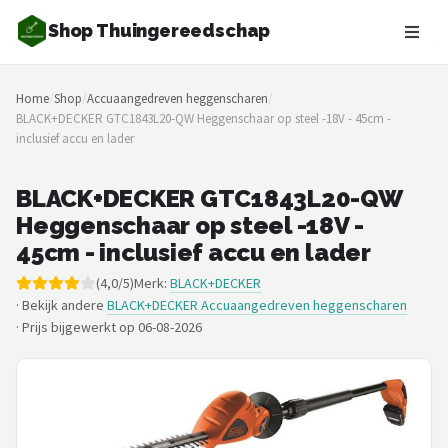
Shop Thuingereedschap
Zoeken
Home
/
Shop
/
Accuaangedreven heggenscharen
/
NAVIGATIE
BLACK+DECKER GTC1843L20-QW Heggenschaar op steel -18V - 45cm -
inclusief accu en lader
Shop
Merken
BLACK+DECKER GTC1843L20-QW
Heggenschaar op steel -18V -
Blog
45cm - inclusief accu en lader
(4,0/5)
Merk:
BLACK+DECKER
Borderplanten
· Bekijk andere
BLACK+DECKER Accuaangedreven heggenscharen
·
Prijs bijgewerkt op 06-08-2026
Grasmaaiers
Hogedrukreinigers
Grastrimmers