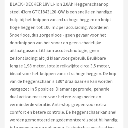
BLACK+DECKER 18V Li-Ion 2.0Ah Heggenschaar op
steel 43cm GTC1843L20-QW is een snelle en handige
hulp bij het knippen van extra hoge heggen en knipt
hoge heggen tot 100 m2 per acculading. Voordelen:
Snoerloos, dus zorgenloos - geen gevaar voor het
doorknippen van het snoer en geen schadelijke
uitlaatgassen. Lithium accutechnologie, geen
zelfontlading: altijd klaar voor gebruik. Bruikbare
lengte 1,98 meter, totale reikwijdte circa 3,5 meter,
ideaal voor het knippen van extra hoge heggen. De kop
van de heggenschaar is 180° draaibaar en kan worden
vastgezet in 5 posities. Diamantgegronde, geharde
dual action messen voor betere zaagsneden en
verminderde vibratie. Anti-slop grepen voor extra
comfort en betere controle. De heggenschaar kan snel
worden gemonteerd en gedemonteerd zodat hij handig
is te vervoeren en opbergen. Technische specificaties: