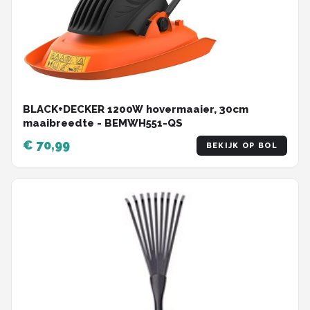
BLACK+DECKER 1200W hovermaaier, 30cm
maaibreedte - BEMWH551-QS
€ 70,99
BEKIJK OP BOL