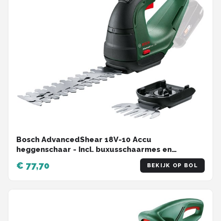
Bosch AdvancedShear 18V-10 Accu
heggenschaar - Incl. buxusschaarmes en
grasschaarmes - Zonder 18 V accu en oplader
€ 77,70
BEKIJK OP BOL