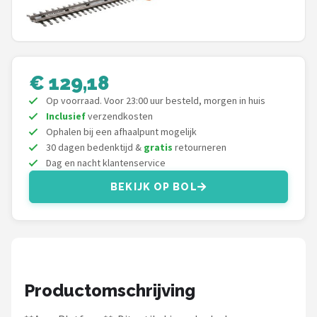
Onkruidbranders
Shop
€ 129,18
POPULAIRE MERKEN
Op voorraad. Voor 23:00 uur besteld, morgen in huis
To the South
Inclusief
verzendkosten
Ophalen bij een afhaalpunt mogelijk
30 dagen bedenktijd &
gratis
retourneren
GARDENA
Dag en nacht klantenservice
Talen Tools
BEKIJK OP BOL
Husqvarna
Bosch
Productomschrijving
WORX