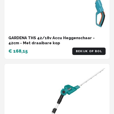
GARDENA THS 42/18v Accu Heggenschaar -
42cm - Met draaibare kop
€ 168,15
BEKIJK OP BOL