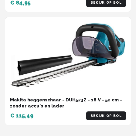
€ 84,95
BEKIJK OP BOL
Makita heggenschaar - DUH523Z - 18 V - 52 cm -
zonder accu's en lader
€ 115,49
BEKIJK OP BOL