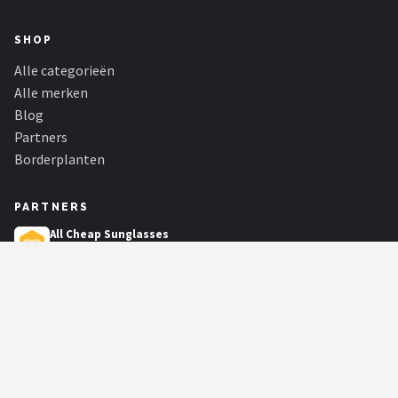
SHOP
Alle categorieën
Alle merken
Blog
Partners
Borderplanten
PARTNERS
All Cheap Sunglasses
Welkom bij onze zonnebrillen webshop! Bij ons vind je de meest
stijlvolle en trendy zonneb...
Golf Pro
De beste golfaanbiedingen van topmerken zoals Spalding, Wilson en
Skymax bij elkaar binnen...
Kidsleep Webshop
Leer je kind beter en langer slapen met slaaptrainers, nachtlampjes en
projectors.
KadoKiezer
🎁
Het perfecte cadeau voor elke gelegenheid.