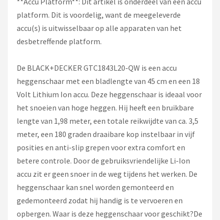
**Accu Platform**: Dit artikel is onderdeel van een accu
Einhell
platform. Dit is voordelig, want de meegeleverde
Makita
accu(s) is uitwisselbaar op alle apparaten van het
desbetreffende platform.
Synx Tools
De BLACK+DECKER GTC1843L20-QW is een accu
Fiskars
heggenschaar met een bladlengte van 45 cm en een 18
Volt Lithium Ion accu. Deze heggenschaar is ideaal voor
Alle merken →
het snoeien van hoge heggen. Hij heeft een bruikbare
lengte van 1,98 meter, een totale reikwijdte van ca. 3,5
meter, een 180 graden draaibare kop instelbaar in vijf
posities en anti-slip grepen voor extra comfort en
betere controle. Door de gebruiksvriendelijke Li-Ion
accu zit er geen snoer in de weg tijdens het werken. De
heggenschaar kan snel worden gemonteerd en
gedemonteerd zodat hij handig is te vervoeren en
opbergen. Waar is deze heggenschaar voor geschikt?De