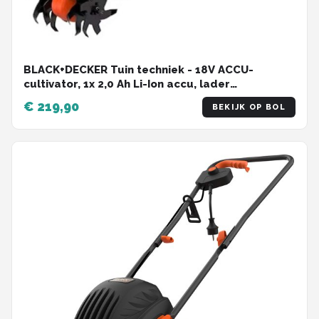
BLACK+DECKER Tuin techniek - 18V ACCU-
cultivator, 1x 2,0 Ah Li-Ion accu, lader
BETL1820L-QW
€ 219,90
BEKIJK OP BOL