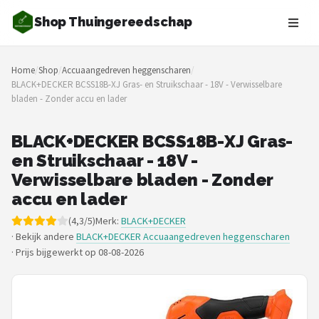
Shop Thuingereedschap
Zoeken
Home
/
Shop
/
Accuaangedreven heggenscharen
/
NAVIGATIE
BLACK+DECKER BCSS18B-XJ Gras- en Struikschaar - 18V - Verwisselbare
bladen - Zonder accu en lader
Shop
Merken
BLACK+DECKER BCSS18B-XJ Gras-
en Struikschaar - 18V -
Blog
Verwisselbare bladen - Zonder
accu en lader
Borderplanten
(4,3/5)
Merk:
BLACK+DECKER
· Bekijk andere
BLACK+DECKER Accuaangedreven heggenscharen
Grasmaaiers
·
Prijs bijgewerkt op 08-08-2026
Hogedrukreinigers
Grastrimmers