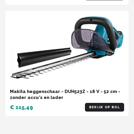
Makita heggenschaar - DUH523Z - 18 V - 52 cm -
zonder accu's en lader
€ 115,49
BEKIJK OP BOL