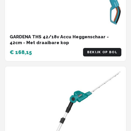
GARDENA THS 42/18v Accu Heggenschaar -
42cm - Met draaibare kop
€ 168,15
BEKIJK OP BOL