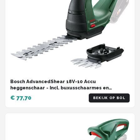
Bosch AdvancedShear 18V-10 Accu
heggenschaar - Incl. buxusschaarmes en
grasschaarmes - Zonder 18 V accu en oplader
€ 77,70
BEKIJK OP BOL