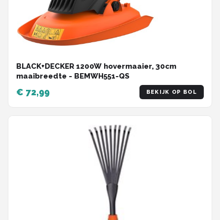
BLACK+DECKER 1200W hovermaaier, 30cm
maaibreedte - BEMWH551-QS
€ 72,99
BEKIJK OP BOL