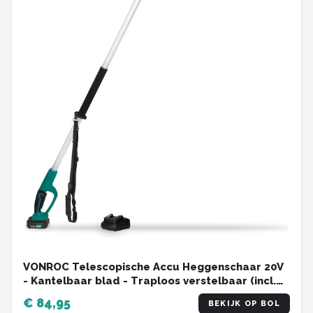
VONROC Telescopische Accu Heggenschaar 20V
- Kantelbaar blad - Traploos verstelbaar (incl.
2.0Ah Accu en snellader)
€ 84,95
BEKIJK OP BOL