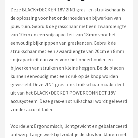
Einhell
Deze BLACK+DECKER 18V 2IN1 gras- en struikschaar is
Makita
de oplossing voor het onderhouden en bijwerken van
jouw tuin. Gebruik de grasschaar met een zwaardlengte
Synx Tools
van 10cm en een snijcapaciteit van 18mm voor het
eenvoudig bijknipppen van graskanten. Gebruik de
Fiskars
struikschaar met een zwaardlengte van 20cm en 8mm
snijcapaciteit dan weer voor het onderhouden en
Alle merken →
bijwerken van struiken en kleine heggen. Beide bladen
kunnen eenvoudig met een druk op de knop worden
gewisseld. Deze 2IN1 gras- en struikschaar maakt deel
uit van het BLACK+DECKER POWERCONNECT 18V
accusysteem. Deze gras-en struikschaar wordt geleverd
zonder accu of lader.
Voordelen: Ergonomisch, lichtgewicht en gebalanceerd
ontwerp Lange werktijd zodat je de klus kan klaren met