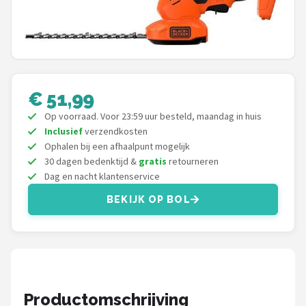
Onkruidbranders
Shop
POPULAIRE MERKEN
€ 51,99
To the South
Op voorraad. Voor 23:59 uur besteld, maandag in huis
Inclusief
verzendkosten
GARDENA
Ophalen bij een afhaalpunt mogelijk
30 dagen bedenktijd &
gratis
retourneren
Talen Tools
Dag en nacht klantenservice
BEKIJK OP BOL
Husqvarna
Bosch
WORX
Productomschrijving