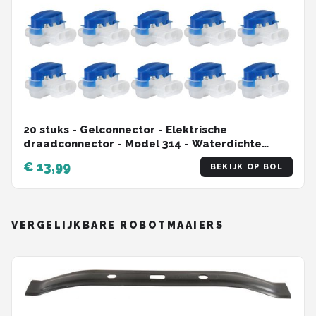
20 stuks - Gelconnector - Elektrische
draadconnector - Model 314 - Waterdichte
kabelklem - Geschikt voor robotmaaiers /
€ 13,99
BEKIJK OP BOL
irrigatietoepassingen / tuinen / buiten / auto's
VERGELIJKBARE ROBOTMAAIERS