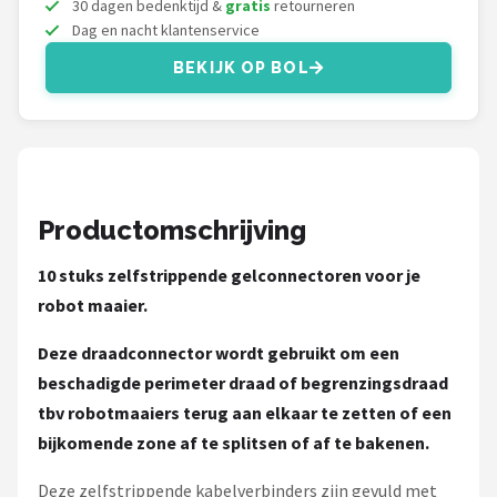
30 dagen bedenktijd &
gratis
retourneren
Einhell
Dag en nacht klantenservice
Makita
BEKIJK OP BOL
Synx Tools
Fiskars
Productomschrijving
Alle merken →
10 stuks zelfstrippende gelconnectoren voor je
robot maaier.
Deze draadconnector wordt gebruikt om een
beschadigde perimeter draad of begrenzingsdraad
tbv robotmaaiers terug aan elkaar te zetten of een
bijkomende zone af te splitsen of af te bakenen.
Deze zelfstrippende kabelverbinders zijn gevuld met