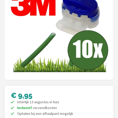
Onkruidbranders
Shop
POPULAIRE MERKEN
To the South
GARDENA
Talen Tools
Husqvarna
€ 9,95
Bosch
Uiterlijk 13 augustus in huis
WORX
Inclusief
verzendkosten
Ophalen bij een afhaalpunt mogelijk