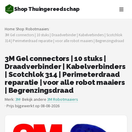
Shop Thuingereedschap
Zoeken
Home
/
Shop
/
Robotmaaiers
/
NAVIGATIE
3M Gel connectors | 10 stuks | Draadverbinder | Kabelverbinders | Scotchlok
314 | Perimeterdraad reparatie | voor alle robot maaiers | Begrenzingsdraad
Shop
Merken
3M Gel connectors | 10 stuks |
Draadverbinder | Kabelverbinders
Blog
| Scotchlok 314 | Perimeterdraad
reparatie | voor alle robot maaiers
Borderplanten
| Begrenzingsdraad
Merk:
3M
· Bekijk andere
3M Robotmaaiers
Grasmaaiers
·
Prijs bijgewerkt op 08-08-2026
Hogedrukreinigers
Grastrimmers