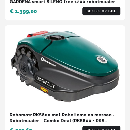
GARDENA smart SILENO free 1200 robotmaaier
€ 1.399,00
BEKIJK OP BOL
Robomow RKS800 met RoboHome en messen -
Robotmaaier - Combo Deal (RKS800 + RKS
Robohome + messenset) - Maairobot - Wifi -