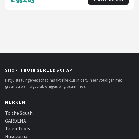
€ 952,63
BEKIJK OP BOL
Randmaaien - App bestuurbaar
SHOP THUINGEREEDSCHAP
Het juiste tuingereedschap maakt elke klus in de tuin eenvoudiger, met
grasmaaiers, hogedrukreinigers en grastrimmers.
MERKEN
To the South
GARDENA
Talen Tools
Husqvarna