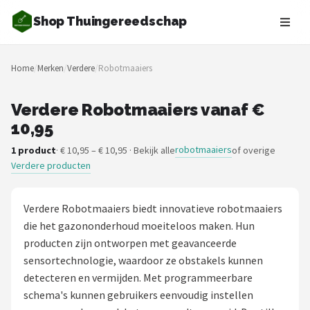
Shop Thuingereedschap
Zoeken
Home
/
Merken
/
Verdere
/
Robotmaaiers
NAVIGATIE
Shop
Verdere Robotmaaiers vanaf €
10,95
Merken
robotmaaiers
1 product
· € 10,95 – € 10,95 · Bekijk alle
of overige
Verdere producten
Blog
Borderplanten
Verdere Robotmaaiers biedt innovatieve robotmaaiers
die het gazononderhoud moeiteloos maken. Hun
Grasmaaiers
producten zijn ontworpen met geavanceerde
sensortechnologie, waardoor ze obstakels kunnen
Hogedrukreinigers
detecteren en vermijden. Met programmeerbare
schema's kunnen gebruikers eenvoudig instellen
Grastrimmers