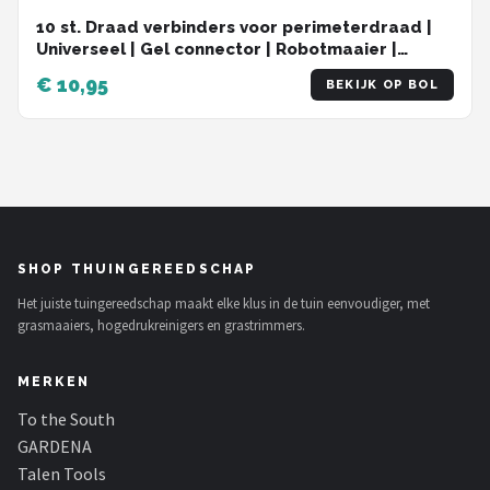
10 st. Draad verbinders voor perimeterdraad |
Universeel | Gel connector | Robotmaaier |
Reparatieset
€ 10,95
BEKIJK OP BOL
SHOP THUINGEREEDSCHAP
Het juiste tuingereedschap maakt elke klus in de tuin eenvoudiger, met
grasmaaiers, hogedrukreinigers en grastrimmers.
MERKEN
To the South
GARDENA
Talen Tools