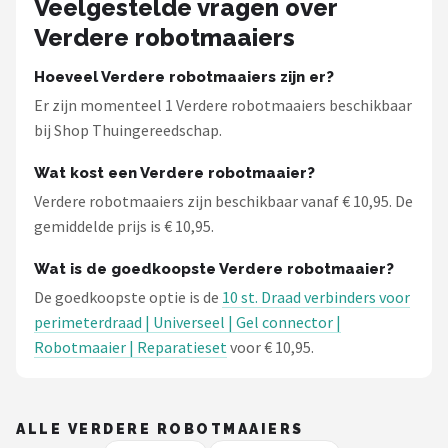
Veelgestelde vragen over
Einhell
Verdere robotmaaiers
Makita
Hoeveel Verdere robotmaaiers zijn er?
Er zijn momenteel 1 Verdere robotmaaiers beschikbaar
Synx Tools
bij Shop Thuingereedschap.
Fiskars
Wat kost een Verdere robotmaaier?
Verdere robotmaaiers zijn beschikbaar vanaf € 10,95. De
Alle merken →
gemiddelde prijs is € 10,95.
Wat is de goedkoopste Verdere robotmaaier?
De goedkoopste optie is de
10 st. Draad verbinders voor
perimeterdraad | Universeel | Gel connector |
Robotmaaier | Reparatieset
voor € 10,95.
ALLE VERDERE ROBOTMAAIERS