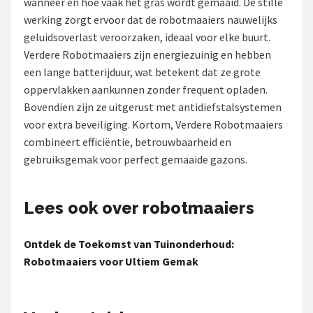
wanneer en hoe vaak het gras wordt gemaaid. De stille
werking zorgt ervoor dat de robotmaaiers nauwelijks
Onkruidbranders
geluidsoverlast veroorzaken, ideaal voor elke buurt.
Verdere Robotmaaiers zijn energiezuinig en hebben
Shop
een lange batterijduur, wat betekent dat ze grote
POPULAIRE MERKEN
oppervlakken aankunnen zonder frequent opladen.
Bovendien zijn ze uitgerust met antidiefstalsystemen
To the South
voor extra beveiliging. Kortom, Verdere Robotmaaiers
combineert efficiëntie, betrouwbaarheid en
GARDENA
gebruiksgemak voor perfect gemaaide gazons.
Talen Tools
Lees ook over robotmaaiers
Husqvarna
Ontdek de Toekomst van Tuinonderhoud:
Bosch
Robotmaaiers voor Ultiem Gemak
WORX