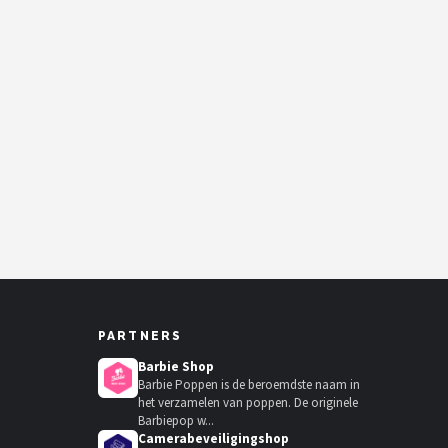
PARTNERS
Barbie Shop
Barbie Poppen is de beroemdste naam in
het verzamelen van poppen. De originele
Barbiepop w...
Camerabeveiligingshop