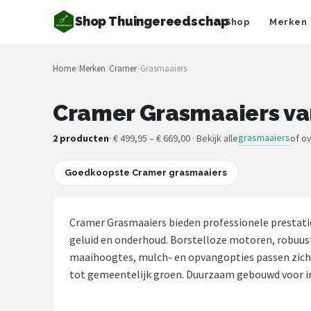
Shop Thuingereedschap
Shop
Merken
Zoeken
Home
/
Merken
/
Cramer
/
Grasmaaiers
NAVIGATIE
Shop
Cramer Grasmaaiers va
Merken
grasmaaiers
2 producten
· € 499,95 – € 669,00 · Bekijk alle
of o
Blog
Goedkoopste Cramer grasmaaiers
Borderplanten
Cramer Grasmaaiers bieden professionele prestatie
Grasmaaiers
geluid en onderhoud. Borstelloze motoren, robuus
maaihoogtes, mulch- en opvangopties passen zich a
Hogedrukreinigers
tot gemeentelijk groen. Duurzaam gebouwd voor int
Grastrimmers