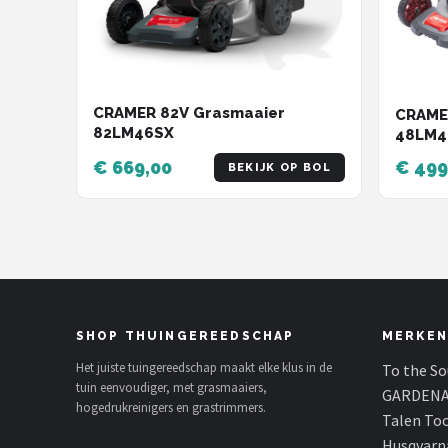
CRAMER 82V Grasmaaier
CRAME
82LM46SX
48LM4
€ 669,00
€ 499
BEKIJK OP BOL
SHOP THUINGEREEDSCHAP
MERKEN
Het juiste tuingereedschap maakt elke klus in de
To the S
tuin eenvoudiger, met grasmaaiers,
GARDEN
hogedrukreinigers en grastrimmers.
Talen To
Husqvarn