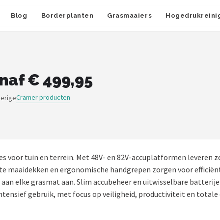
Blog
Borderplanten
Grasmaaiers
Hogedrukreini
naf € 499,95
Cramer producten
verige
s voor tuin en terrein. Met 48V- en 82V-accuplatformen leveren z
te maaidekken en ergonomische handgrepen zorgen voor efficiën
an elke grasmat aan. Slim accubeheer en uitwisselbare batterijen
ensief gebruik, met focus op veiligheid, productiviteit en total