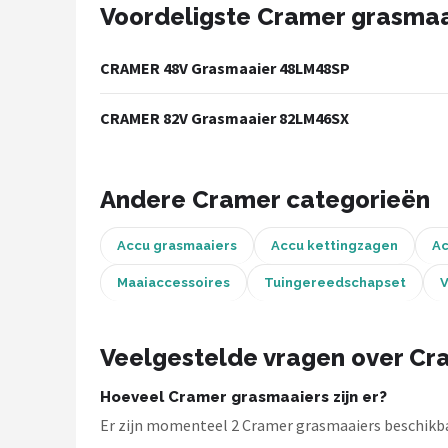
Voordeligste Cramer grasmaa
Onkruidbranders
CRAMER 48V Grasmaaier 48LM48SP
Shop
CRAMER 82V Grasmaaier 82LM46SX
POPULAIRE MERKEN
To the South
Andere Cramer categorieën
GARDENA
Accu grasmaaiers
Accu kettingzagen
Ac
Talen Tools
Maaiaccessoires
Tuingereedschapset
V
Husqvarna
Veelgestelde vragen over Cr
Bosch
Hoeveel Cramer grasmaaiers zijn er?
WORX
Er zijn momenteel 2 Cramer grasmaaiers beschikba