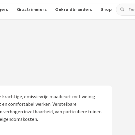
Zoeken
gers
Grastrimmers
Onkruidbranders
Shop
e krachtige, emissievrije maaibeurt met weinig
t en comfortabel werken. Verstelbare
 verhogen inzetbaarheid, van particuliere tuinen
e eigendomskosten.