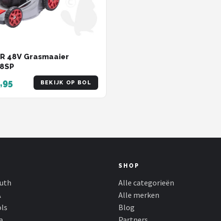
R 48V Grasmaaier
8SP
,95
BEKIJK OP BOL
SHOP
outh
Alle categorieën
A
Alle merken
ols
Blog
a
Partners