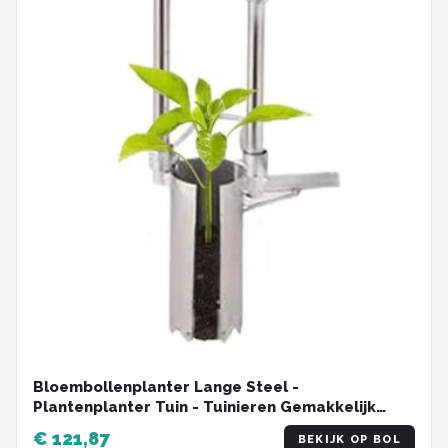
Bloembollenplanter Lange Steel -
Plantenplanter Tuin - Tuinieren Gemakkelijk
Maken - Verbeterd Dubbel Handvat - 7 cm
€ 121,87
BEKIJK OP BOL
Diameter - Roestvrij Staal