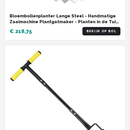
Bloembollenplanter Lange Steel - Handmatige
Zaaimachine Plantgatmaker - Planten in de Tuin
- Ergonomische Soft Grip - 82 cm - Zilver
€ 218,75
BEKIJK OP BOL