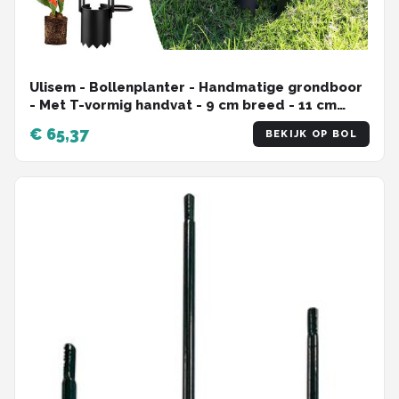
Ulisem - Bollenplanter - Handmatige grondboor
- Met T-vormig handvat - 9 cm breed - 11 cm
diep - Geschikt voor tulpen en knoflook - Met
€ 65,37
BEKIJK OP BOL
antislip pedaal - Roestvrij staal - Zwaar
uitgevoerd - 360°