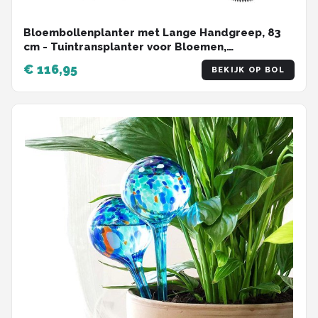
Bloembollenplanter met Lange Handgreep, 83
cm - Tuintransplanter voor Bloemen,
Aardappelen en Tulpen met Scherpe Tanden en
€ 116,95
BEKIJK OP BOL
Diepte van 9 cm voor Efficiënt Graven en Planten