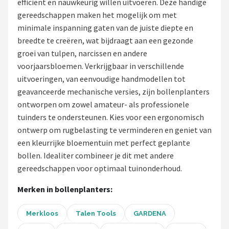
efficiënt en nauwkeurig willen uitvoeren. Deze handige
gereedschappen maken het mogelijk om met
Onkruidbranders
minimale inspanning gaten van de juiste diepte en
breedte te creëren, wat bijdraagt aan een gezonde
Shop
groei van tulpen, narcissen en andere
POPULAIRE MERKEN
voorjaarsbloemen. Verkrijgbaar in verschillende
uitvoeringen, van eenvoudige handmodellen tot
To the South
geavanceerde mechanische versies, zijn bollenplanters
ontworpen om zowel amateur- als professionele
GARDENA
tuinders te ondersteunen. Kies voor een ergonomisch
ontwerp om rugbelasting te verminderen en geniet van
Talen Tools
een kleurrijke bloementuin met perfect geplante
bollen. Idealiter combineer je dit met andere
Husqvarna
gereedschappen voor optimaal tuinonderhoud.
Bosch
Merken in bollenplanters:
WORX
Merkloos
Talen Tools
GARDENA