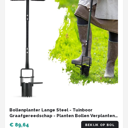
Bollenplanter Lange Steel - Tuinboor
Graafgereedschap - Planten Bollen Verplanten -
Verlengde T-greep Pedaal - 95cm Handvat
€ 89,64
BEKIJK OP BOL
8.9cm Gat - Zwart