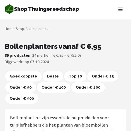
Shop Thuingereedschap
Zoeken
Home
/
Shop
/
Bollenplanters
NAVIGATIE
Shop
Bollenplanters vanaf € 6,95
89 producten
· 24 merken · € 6,95 – € 751,03 ·
Merken
Bijgewerkt op 07-10-2024
Blog
Goedkoopste
Beste
Top 10
Onder € 25
Borderplanten
Onder € 50
Onder € 100
Onder € 200
Onder € 500
Grasmaaiers
Hogedrukreinigers
Bollenplanters zijn essentiële hulpmiddelen voor
tuinliefhebbers die het planten van bloembollen
Grastrimmers