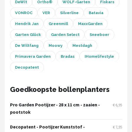
Einhell
DeWit
Ortho®
WOLF-Garten
Fiskars
VONROC
VER
Silverline
Batavia
Makita
Hendrik Jan
Greenmill
MaxxGarden
Synx Tools
Garten Glück
Garden Select
Sneeboer
Fiskars
De Wiltfang
Moowy
Mestdagh
Primavera Garden
Bradas
IHomelifestyle
Alle merken →
Decopatent
Goedkoopste bollenplanters
Pro Garden Pootijzer - 28 x 11 cm - zaaien -
€ 6,95
pootstok
Decopatent - Pootijzer Kunststof -
€ 7,95