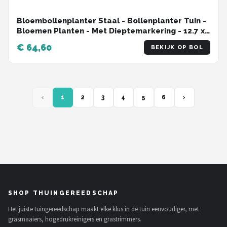
Bloembollenplanter Staal - Bollenplanter Tuin -
Bloemen Planten - Met Dieptemarkering - 12.7 x
7.6 cm - Groen
€ 64,60
BEKIJK OP BOL
‹
1
2
3
4
5
6
›
SHOP THUINGEREEDSCHAP
Het juiste tuingereedschap maakt elke klus in de tuin eenvoudiger, met
grasmaaiers, hogedrukreinigers en grastrimmers.