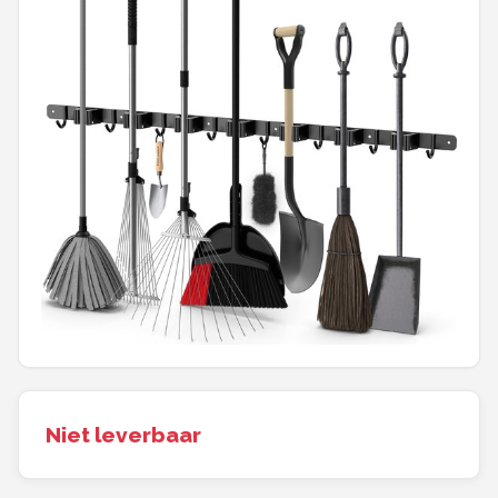
Onkruidbranders
Shop
POPULAIRE MERKEN
To the South
GARDENA
Talen Tools
Husqvarna
Bosch
Niet leverbaar
WORX