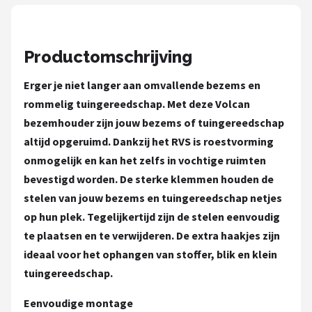
Einhell
Makita
Productomschrijving
Synx Tools
Erger je niet langer aan omvallende bezems en
rommelig tuingereedschap. Met deze Volcan
Fiskars
bezemhouder zijn jouw bezems of tuingereedschap
altijd opgeruimd. Dankzij het RVS is roestvorming
Alle merken →
onmogelijk en kan het zelfs in vochtige ruimten
bevestigd worden. De sterke klemmen houden de
stelen van jouw bezems en tuingereedschap netjes
op hun plek. Tegelijkertijd zijn de stelen eenvoudig
te plaatsen en te verwijderen. De extra haakjes zijn
ideaal voor het ophangen van stoffer, blik en klein
tuingereedschap.
Eenvoudige montage