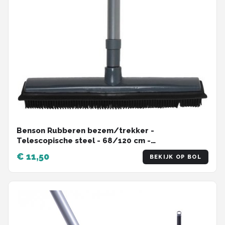
Benson Rubberen bezem/trekker -
Telescopische steel - 68/120 cm -
rubber/metaal
€ 11,50
BEKIJK OP BOL