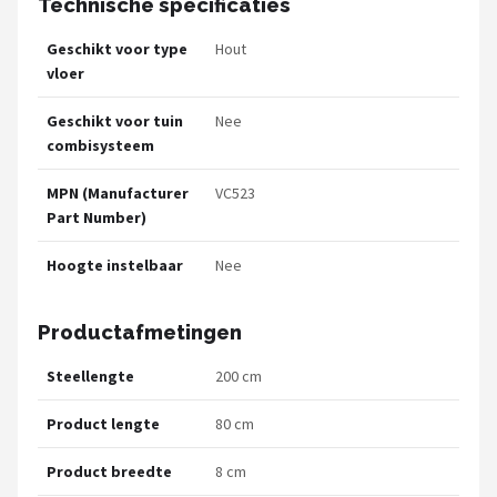
Technische specificaties
Geschikt voor type
Hout
vloer
Geschikt voor tuin
Nee
combisysteem
MPN (Manufacturer
VC523
Part Number)
Hoogte instelbaar
Nee
Productafmetingen
Steellengte
200 cm
Product lengte
80 cm
Product breedte
8 cm