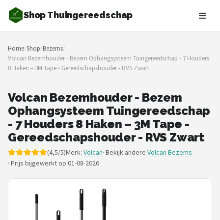
Shop Thuingereedschap
Zoeken
Home
/
Shop
/
Bezems
/
NAVIGATIE
Volcan Bezemhouder - Bezem Ophangsysteem Tuingereedschap - 7 Houders
8 Haken – 3M Tape - Gereedschapshouder - RVS Zwart
Shop
Merken
Volcan Bezemhouder - Bezem
Ophangsysteem Tuingereedschap
Blog
- 7 Houders 8 Haken – 3M Tape -
Gereedschapshouder - RVS Zwart
Borderplanten
(4,5/5)
Merk:
Volcan
· Bekijk andere
Volcan Bezems
·
Prijs bijgewerkt op 01-08-2026
Grasmaaiers
Hogedrukreinigers
Grastrimmers