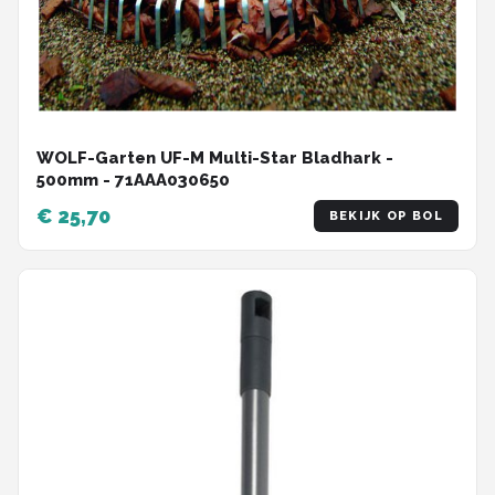
WOLF-Garten UF-M Multi-Star Bladhark -
500mm - 71AAA030650
€ 25,70
BEKIJK OP BOL