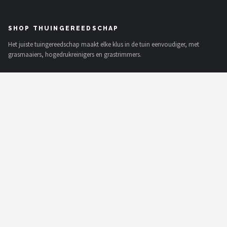
SHOP THUINGEREEDSCHAP
Het juiste tuingereedschap maakt elke klus in de tuin eenvoudiger, met
grasmaaiers, hogedrukreinigers en grastrimmers.
MERKEN
To the South
GARDENA
Talen Tools
Husqvarna
Bosch
WORX
Einhell
Makita
Alle merken →
SHOP