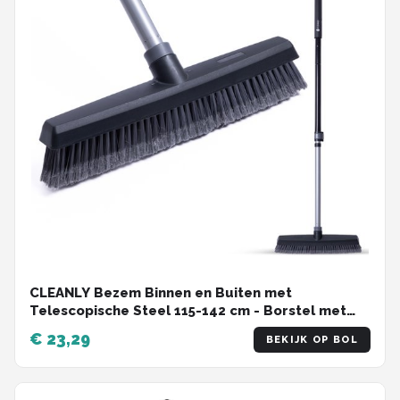
CLEANLY Bezem Binnen en Buiten met
Telescopische Steel 115-142 cm - Borstel met
Steel - Zaalveger - Kamerveger - Straatbezem -
€ 23,29
BEKIJK OP BOL
Breedte 35 cm - Zwart, Grijs