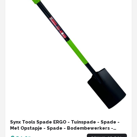
Synx Tools Spade ERGO - Tuinspade - Spade -
Met Opstapje - Spade - Bodembewerkers -
Tuinschop - Bats - Schop - Tuinschep Met Steel