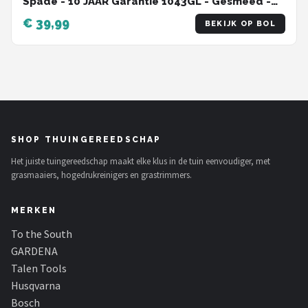
Spade - 10 JAAR Garantie 1043GL - Gesmeed -
Extra sterk - Epoxy gecoat - Tuinschop - Bats -
€ 39,99
BEKIJK OP BOL
Schop - Tuinschep Essenhout Steel 120 cm
SHOP THUINGEREEDSCHAP
Het juiste tuingereedschap maakt elke klus in de tuin eenvoudiger, met
grasmaaiers, hogedrukreinigers en grastrimmers.
MERKEN
To the South
GARDENA
Talen Tools
Husqvarna
Bosch