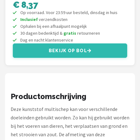
Einhell
€ 8,37
Op voorraad. Voor 23:59 uur besteld, dinsdag in huis
Makita
Inclusief
verzendkosten
Ophalen bij een afhaalpunt mogelijk
Synx Tools
30 dagen bedenktijd &
gratis
retourneren
Dag en nacht klantenservice
Fiskars
BEKIJK OP BOL
Alle merken →
Productomschrijving
Deze kunststof multischep kan voor verschillende
doeleinden gebruikt worden. Zo kan hij gebruikt worden
bij het voeren van dieren, het verplaatsen van grond en
het strooien van zout. De afmeting van deze