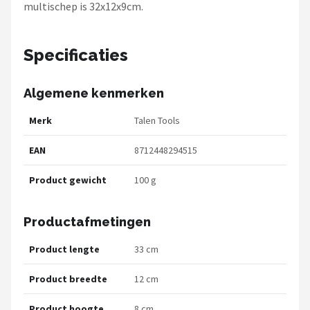
multischep is 32x12x9cm.
Specificaties
Algemene kenmerken
Merk
Talen Tools
EAN
8712448294515
Product gewicht
100 g
Productafmetingen
Product lengte
33 cm
Product breedte
12 cm
Product hoogte
8 cm