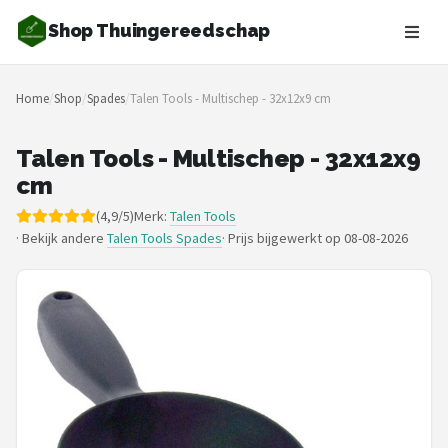
Shop Thuingereedschap
Zoeken
Home
/
Shop
/
Spades
/
Talen Tools - Multischep - 32x12x9 cm
NAVIGATIE
Shop
Talen Tools - Multischep - 32x12x9
cm
Merken
(4,9/5)
Merk:
Talen Tools
· Bekijk andere
Talen Tools Spades
·
Prijs bijgewerkt op 08-08-2026
Blog
Borderplanten
Grasmaaiers
Hogedrukreinigers
Grastrimmers