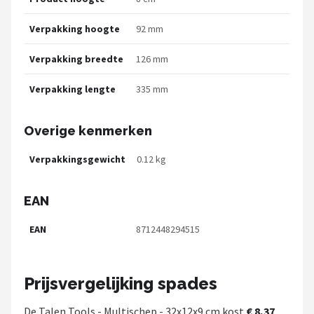
Verpakking hoogte
92 mm
Verpakking breedte
126 mm
Verpakking lengte
335 mm
Overige kenmerken
Verpakkingsgewicht
0.12 kg
EAN
EAN
8712448294515
Prijsvergelijking spades
De Talen Tools - Multischep - 32x12x9 cm kost
€ 8,37
.