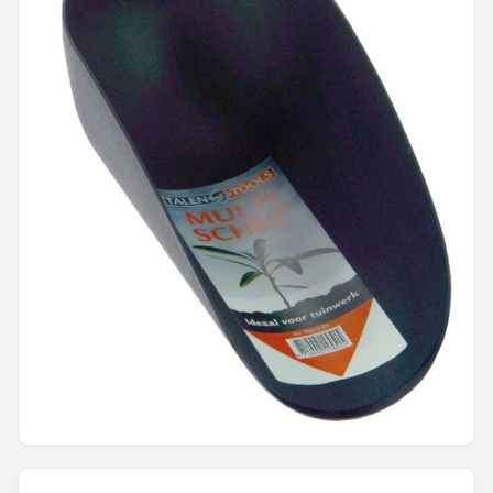
Onkruidbranders
Shop
POPULAIRE MERKEN
To the South
GARDENA
Talen Tools
Husqvarna
Bosch
WORX