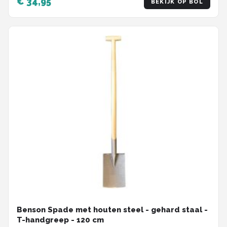
€ 34,95
BEKIJK OP BOL
110cm
Benson Spade met houten steel - gehard staal -
T-handgreep - 120 cm