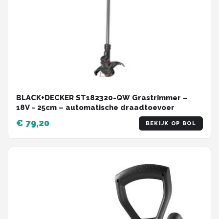
BLACK+DECKER ST182320-QW Grastrimmer –
18V - 25cm – automatische draadtoevoer
€ 79,20
BEKIJK OP BOL