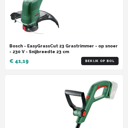
Bosch - EasyGrassCut 23 Grastrimmer - op snoer
- 230 V - Snijbreedte 23 cm
€ 41,19
BEKIJK OP BOL