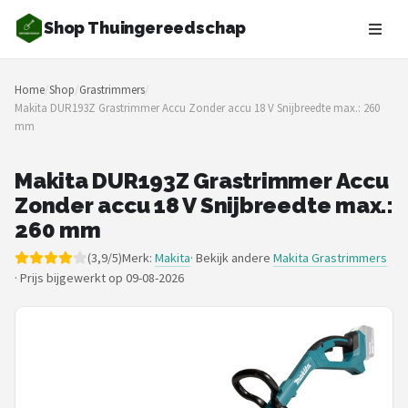
Shop Thuingereedschap
Zoeken
Home
/
Shop
/
Grastrimmers
/
NAVIGATIE
Makita DUR193Z Grastrimmer Accu Zonder accu 18 V Snijbreedte max.: 260
mm
Shop
Merken
Makita DUR193Z Grastrimmer Accu
Zonder accu 18 V Snijbreedte max.:
Blog
260 mm
(3,9/5)
Merk:
Makita
· Bekijk andere
Makita Grastrimmers
Borderplanten
·
Prijs bijgewerkt op 09-08-2026
Grasmaaiers
Hogedrukreinigers
Grastrimmers