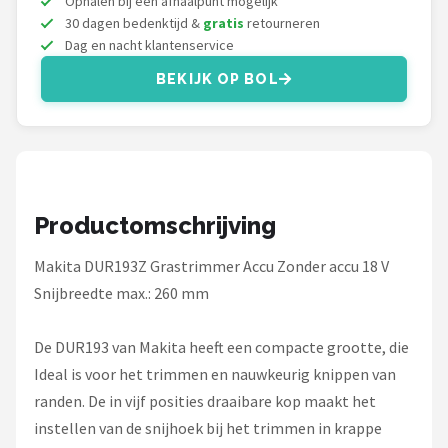
Ophalen bij een afhaalpunt mogelijk
Einhell
30 dagen bedenktijd &
gratis
retourneren
Dag en nacht klantenservice
Makita
BEKIJK OP BOL
Synx Tools
Fiskars
Alle merken →
Productomschrijving
Makita DUR193Z Grastrimmer Accu Zonder accu 18 V
Snijbreedte max.: 260 mm
De DUR193 van Makita heeft een compacte grootte, die
Ideal is voor het trimmen en nauwkeurig knippen van
randen. De in vijf posities draaibare kop maakt het
instellen van de snijhoek bij het trimmen in krappe