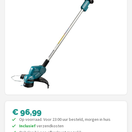
Onkruidbranders
Shop
POPULAIRE MERKEN
To the South
GARDENA
Talen Tools
Husqvarna
Bosch
€ 96,99
Op voorraad. Voor 23:00 uur besteld, morgen in huis
WORX
Inclusief
verzendkosten