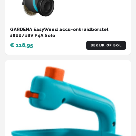
GARDENA EasyWeed accu-onkruidborstel
1800/18V P4A Solo
€ 118,95
BEKIJK OP BOL