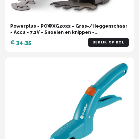
Powerplus - POWXG2033 - Gras-/Heggenschaar
- Accu - 7.2V - Snoeien en knippen -
Zwaardlengte: 100/180mm - Mesafstand: 8mm -
€ 34,35
BEKIJK OP BOL
Incl. 1,5Ah accu en lader - Haagschaar voor
tuinonderhoud