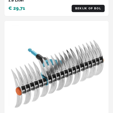
1.8 Liter
€ 29,71
BEKIJK OP BOL