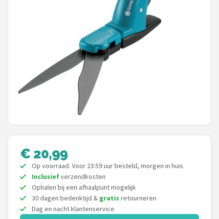
Onkruidbranders
Shop
POPULAIRE MERKEN
To the South
GARDENA
Talen Tools
Husqvarna
€ 20,99
Op voorraad. Voor 23:59 uur besteld, morgen in huis
Bosch
Inclusief
verzendkosten
Ophalen bij een afhaalpunt mogelijk
WORX
30 dagen bedenktijd &
gratis
retourneren
Dag en nacht klantenservice