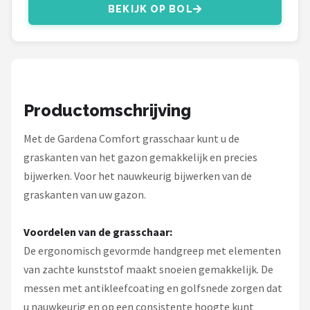
Einhell
BEKIJK OP BOL
Makita
Synx Tools
Fiskars
Productomschrijving
Met de Gardena Comfort grasschaar kunt u de
Alle merken →
graskanten van het gazon gemakkelijk en precies
bijwerken. Voor het nauwkeurig bijwerken van de
graskanten van uw gazon.
Voordelen van de grasschaar:
De ergonomisch gevormde handgreep met elementen
van zachte kunststof maakt snoeien gemakkelijk. De
messen met antikleefcoating en golfsnede zorgen dat
u nauwkeurig en op een consistente hoogte kunt