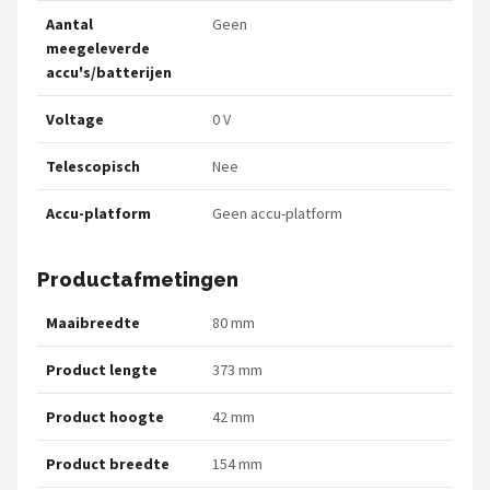
Aantal
Geen
meegeleverde
accu's/batterijen
Voltage
0 V
Telescopisch
Nee
Accu-platform
Geen accu-platform
Productafmetingen
Maaibreedte
80 mm
Product lengte
373 mm
Product hoogte
42 mm
Product breedte
154 mm