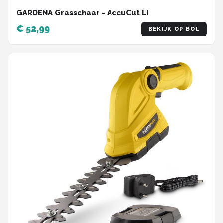
GARDENA Grasschaar - AccuCut Li
€ 52,99
BEKIJK OP BOL