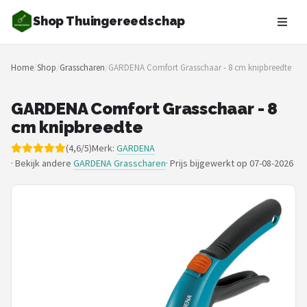
Shop Thuingereedschap
Zoeken
Home
/
Shop
/
Grasscharen
/
GARDENA Comfort Grasschaar - 8 cm knipbreedte
NAVIGATIE
Shop
GARDENA Comfort Grasschaar - 8
cm knipbreedte
Merken
(4,6/5)
Merk:
GARDENA
· Bekijk andere
GARDENA Grasscharen
·
Prijs bijgewerkt op 07-08-2026
Blog
Borderplanten
Grasmaaiers
Hogedrukreinigers
Grastrimmers