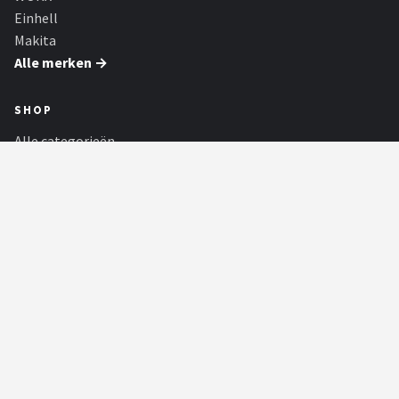
Einhell
Makita
Alle merken →
SHOP
Alle categorieën
Alle merken
Blog
Partners
Borderplanten
PARTNERS
Yoga Shop
Yoga Shop - de online yoga experts! - de beste yogamat voor elke
stijl!
180Darts
Alle achtergrond informatie over de dartsport, spelers, toernooien en
statistieken! Met de...