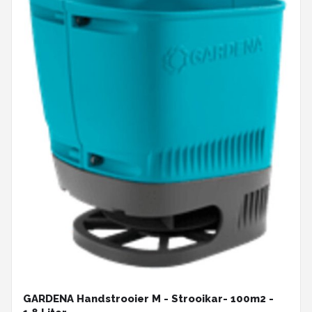
GARDENA Handstrooier M - Strooikar- 100m2 -