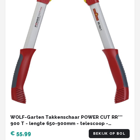
WOLF-Garten Takkenschaar POWER CUT RR***
900 T - lengte 650-900mm - telescoop -
aluminium hefboomarmen - 4x meer kracht -
€ 55,99
BEKIJK OP BOL
messpanning instelbaar