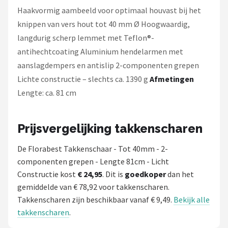
Einhell
Haakvormig aambeeld voor optimaal houvast bij het
knippen van vers hout tot 40 mm Ø Hoogwaardig,
Makita
langdurig scherp lemmet met Teflon®-
antihechtcoating Aluminium hendelarmen met
Synx Tools
aanslagdempers en antislip 2-componenten grepen
Fiskars
Lichte constructie – slechts ca. 1390 g
Afmetingen
Lengte: ca. 81 cm
Alle merken →
Prijsvergelijking takkenscharen
De Florabest Takkenschaar - Tot 40mm - 2-
componenten grepen - Lengte 81cm - Licht
Constructie kost
€ 24,95
. Dit is
goedkoper
dan het
gemiddelde van € 78,92 voor takkenscharen.
Takkenscharen zijn beschikbaar vanaf € 9,49.
Bekijk alle
takkenscharen
.