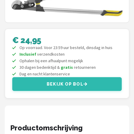
Onkruidbranders
Shop
POPULAIRE MERKEN
€ 24,95
Op voorraad. Voor 23:59 uur besteld, dinsdag in huis
To the South
Inclusief
verzendkosten
Ophalen bij een afhaalpunt mogelijk
GARDENA
30 dagen bedenktijd &
gratis
retourneren
Dag en nacht klantenservice
Talen Tools
BEKIJK OP BOL
Husqvarna
Bosch
WORX
Productomschrijving