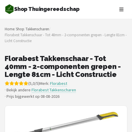
Shop Thuingereedschap
Zoeken
Home
/
Shop
/
Takkenscharen
/
NAVIGATIE
Florabest Takkenschaar - Tot 40mm - 2-componenten grepen - Lengte 81cm -
Licht Constructie
Shop
Merken
Florabest Takkenschaar - Tot
40mm - 2-componenten grepen -
Blog
Lengte 81cm - Licht Constructie
(5,0/5)
Merk:
Florabest
Borderplanten
· Bekijk andere
Florabest Takkenscharen
·
Prijs bijgewerkt op 08-08-2026
Grasmaaiers
Hogedrukreinigers
Grastrimmers