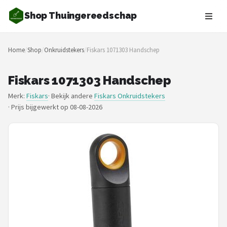
Shop Thuingereedschap
Zoeken
Home
/
Shop
/
Onkruidstekers
/
Fiskars 1071303 Handschep
NAVIGATIE
Shop
Fiskars 1071303 Handschep
Merk:
Fiskars
· Bekijk andere
Fiskars Onkruidstekers
Merken
·
Prijs bijgewerkt op 08-08-2026
Blog
Borderplanten
Grasmaaiers
Hogedrukreinigers
Grastrimmers