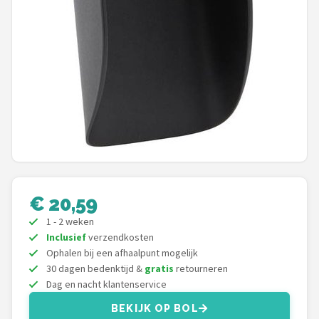
Einhell
Makita
Synx Tools
Fiskars
Alle merken →
€ 20,59
1 - 2 weken
Inclusief
verzendkosten
Ophalen bij een afhaalpunt mogelijk
30 dagen bedenktijd &
gratis
retourneren
Dag en nacht klantenservice
BEKIJK OP BOL