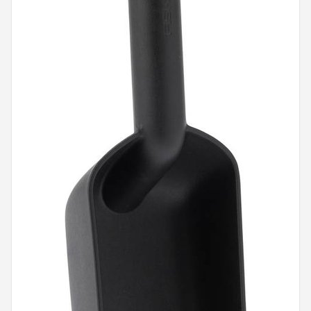
Onkruidbranders
Shop
POPULAIRE MERKEN
To the South
GARDENA
Talen Tools
Husqvarna
Bosch
WORX