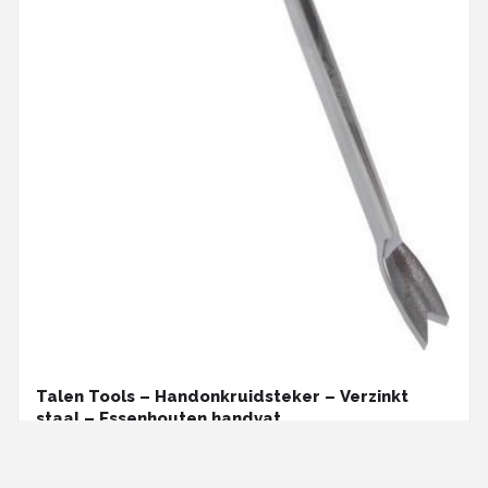
Talen Tools – Handonkruidsteker – Verzinkt
staal – Essenhouten handvat
€ 9,99
BEKIJK OP BOL