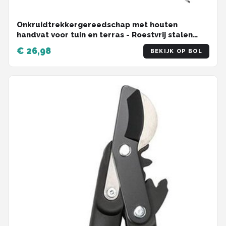
Onkruidtrekkergereedschap met houten
handvat voor tuin en terras - Roestvrij stalen
onkruidverdelger voor diepe wortels
€ 26,98
BEKIJK OP BOL