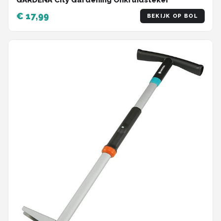
GARDENA City Gardening Onkruidsteker
€ 17,99
BEKIJK OP BOL