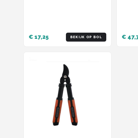
€ 17,25
€ 47,
BEKIJK OP BOL