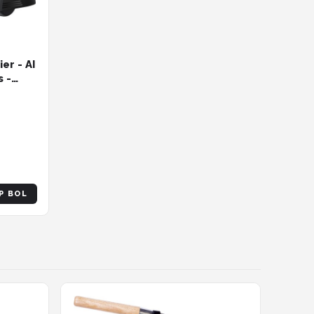
er - AI
s -
t
P BOL