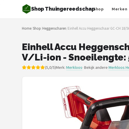
Shop Thuingereedschap
Shop
Merken
Zoeken
Home
/
Shop
/
Heggenscharen
/
Einhell Accu Heggenschaar GC-CH 18/50 
NAVIGATIE
Shop
Einhell Accu Heggensch
V/Li-ion - Snoeilengte:
Merken
(5,0/5)
Merk:
Merkloos
· Bekijk andere
Merkloos H
Blog
Borderplanten
Grasmaaiers
Hogedrukreinigers
Grastrimmers