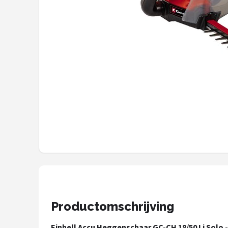
Onkruidbranders
Shop
POPULAIRE MERKEN
To the South
GARDENA
Talen Tools
Husqvarna
Bosch
Productomschrijving
WORX
Einhell Accu Heggenschaar GC-CH 18/50 Li Solo