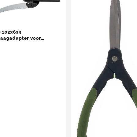
s 1023633
aagadapter voor
iraffen UPX86 - UPX82