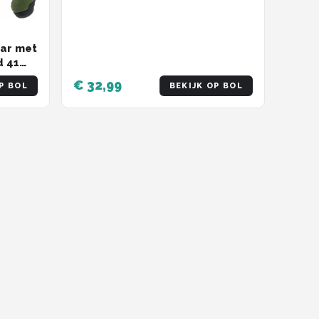
ar met
d 41
 -
€ 32,99
P BOL
BEKIJK OP BOL