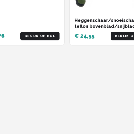
Heggenschaar/snoeischa
teflon bovenblad/snijbla
cm - Tuinier gereedschap
76
€ 24,55
BEKIJK OP BOL
BEKIJK O
Scharen voor heggen