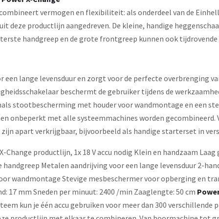
combineert vermogen en flexibiliteit: als onderdeel van de Einhe
it deze productlijn aangedreven. De kleine, handige heggenschaar 
chterste handgreep en de grote frontgreep kunnen ook tijdrovend
or een lange levensduur en zorgt voor de perfecte overbrenging v
igheidsschakelaar beschermt de gebruiker tijdens de werkzaamhed
als stootbescherming met houder voor wandmontage en een stevig
en onbeperkt met alle systeemmachines worden gecombineerd. Vo
 zijn apart verkrijgbaar, bijvoorbeeld als handige starterset in ve
X-Change productlijn, 1x 18 V accu nodig Klein en handzaam Laa
 handgreep Metalen aandrijving voor een lange levensduur 2-han
r wandmontage Stevige mesbeschermer voor opberging en transp
d: 17 mm Sneden per minuut: 2400 /min Zaaglengte: 50 cm
Power
eem kun je één accu gebruiken voor meer dan 300 verschillende p
eze productlijn met elkaar te combineren. Van boormachine tot g