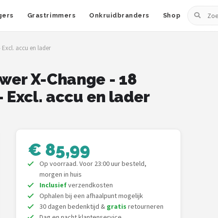
Zoeken
gers
Grastrimmers
Onkruidbranders
Shop
 Excl. accu en lader
ower X-Change - 18
 Excl. accu en lader
€ 85,99
Op voorraad. Voor 23:00 uur besteld,
morgen in huis
Inclusief
verzendkosten
Ophalen bij een afhaalpunt mogelijk
30 dagen bedenktijd &
gratis
retourneren
Dag en nacht klantenservice