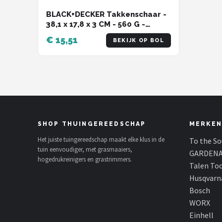
BLACK+DECKER Takkenschaar -
38,1 x 17,8 x 3 CM - 560 G -
Zwart/ Oranje
€ 15,51
BEKIJK OP BOL
SHOP THUINGEREEDSCHAP
MERKEN
Het juiste tuingereedschap maakt elke klus in de
To the S
tuin eenvoudiger, met grasmaaiers,
GARDEN
hogedrukreinigers en grastrimmers.
Talen To
Husqvarn
Bosch
WORX
Einhell