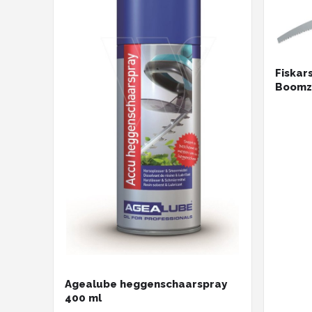
Fiskar
Boomz
snoeig
Agealube heggenschaarspray
400 ml