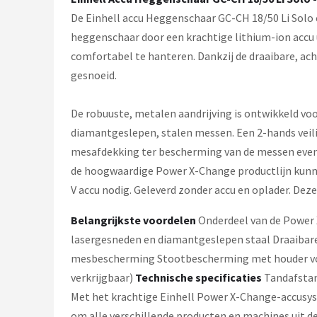
Einhell
De Einhell accu Heggenschaar GC-CH 18/50 Li Solo 
heggenschaar door een krachtige lithium-ion accu u
Makita
comfortabel te hanteren. Dankzij de draaibare, a
Synx Tools
gesnoeid.
Fiskars
De robuuste, metalen aandrijving is ontwikkeld vo
diamantgeslepen, stalen messen. Een 2-hands veil
Alle merken →
mesafdekking ter bescherming van de messen even
de hoogwaardige Power X-Change productlijn kunn
V accu nodig. Geleverd zonder accu en oplader. Deze
Belangrijkste voordelen
Onderdeel van de Power 
lasergesneden en diamantgeslepen staal Draaibare
mesbescherming Stootbescherming met houder voo
verkrijgbaar)
Technische specificaties
Tandafstan
Met het krachtige Einhell Power X-Change-accusyst
om alle verschillende producten en machines uit d