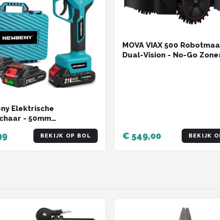
MOVA VIAX 500 Robotmaai
Dual-Vision - No-Go Zone
RTK-Vrij - TrueGuard- To
500m²
y Elektrische
chaar - 50mm
ameter - Accu
99
€ 549,00
BEKIJK OP BOL
BEKIJK O
chaar - met 2 Accu’s -
lloze Takkenschaar -
oomgaard, Tuin,
rij, Park, Tuinieren