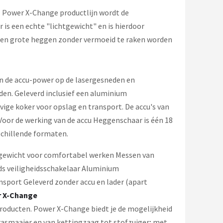
ll Power X-Change productlijn wordt de
is een echte "lichtgewicht" en is hierdoor
e en grote heggen zonder vermoeid te raken worden
an de accu-power op de lasergesneden en
en. Geleverd inclusief een aluminium
e koker voor opslag en transport. De accu's van
or de werking van de accu Heggenschaar is één 18
rschillende formaten.
g gewicht voor comfortabel werken Messen van
ds veiligheidsschakelaar Aluminium
ort Geleverd zonder accu en lader (apart
 X-Change
roducten. Power X-Change biedt je de mogelijkheid
rasmaaier en van kettingzaag tot stofzuiger; met