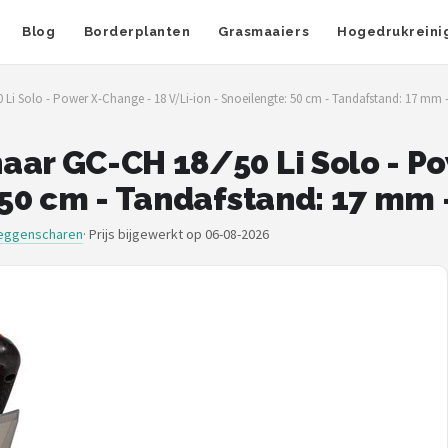
Blog
Borderplanten
Grasmaaiers
Hogedrukreini
Li Solo - Power X-Change - 18 V/Li-ion - Snoeilengte: 50 cm - Tandafstand: 17 mm -
aar GC-CH 18/50 Li Solo - P
 50 cm - Tandafstand: 17 mm -
eggenscharen
·
Prijs bijgewerkt op 06-08-2026