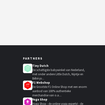
PARTNERS
Tiny Dutch
De schattigste babywinkel van Nederland,
met onder andere Little Dutch, Nijntje en
Bébé-jo...
F1 Webshop
De Grootste F1 Online Shop met een enorm
aanbod van 100% authentieke
merchandise van o.a....
Yoga Shop
Yoga Shop - de online yoga experts! - de