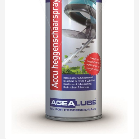
Onkruidbranders
Shop
POPULAIRE MERKEN
To the South
GARDENA
Talen Tools
Husqvarna
Bosch
WORX