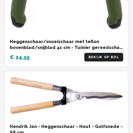
Heggenschaar/snoeischaar met teflon
bovenblad/snijblad 41 cm - Tuinier gereedschap
- Scharen voor heggen
€ 24,55
BEKIJK OP BOL
Hendrik Jan - Heggenschaar - Hout - Golfsnede -
68 cm