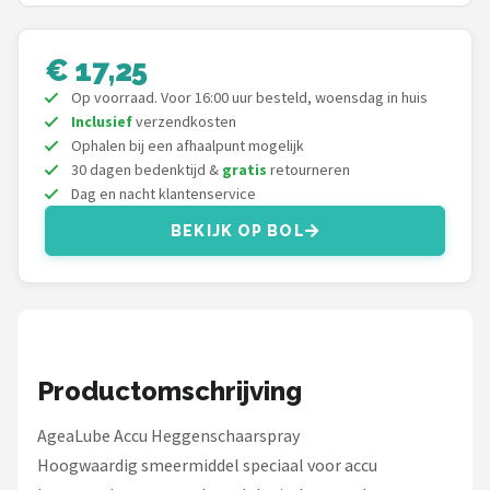
Einhell
Makita
€ 17,25
Op voorraad. Voor 16:00 uur besteld, woensdag in huis
Synx Tools
Inclusief
verzendkosten
Ophalen bij een afhaalpunt mogelijk
Fiskars
30 dagen bedenktijd &
gratis
retourneren
Dag en nacht klantenservice
Alle merken →
BEKIJK OP BOL
Productomschrijving
AgeaLube Accu Heggenschaarspray
Hoogwaardig smeermiddel speciaal voor accu