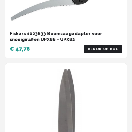
Fiskars 1023633 Boomzaagadapter voor
snoeigiraffen UPX86 - UPX82
€ 47,76
BEKIJK OP BOL