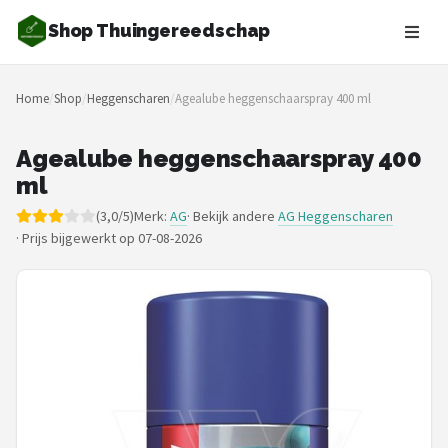
Shop Thuingereedschap
Zoeken
Home
/
Shop
/
Heggenscharen
/
Agealube heggenschaarspray 400 ml
NAVIGATIE
Shop
Agealube heggenschaarspray 400
ml
Merken
(3,0/5)
Merk:
AG
· Bekijk andere
AG Heggenscharen
·
Prijs bijgewerkt op 07-08-2026
Blog
Borderplanten
Grasmaaiers
Hogedrukreinigers
Grastrimmers