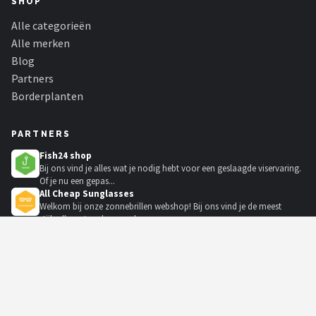
SHOP
Alle categorieën
Alle merken
Blog
Partners
Borderplanten
PARTNERS
Fish24 shop
Bij ons vind je alles wat je nodig hebt voor een geslaagde viservaring.
Of je nu een gepas...
All Cheap Sunglasses
Welkom bij onze zonnebrillen webshop! Bij ons vind je de meest
stijlvolle en trendy zonneb...
Kidsleep Webshop
Leer je kind beter en langer slapen met slaaptrainers, nachtlampjes en
projectors.
KadoKiezer
🎁
Het perfecte cadeau voor elke gelegenheid.