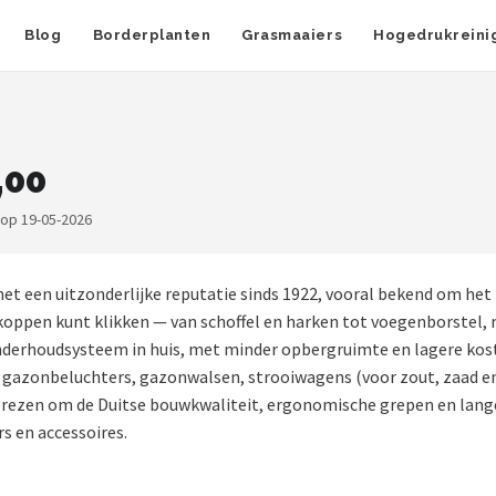
Blog
Borderplanten
Grasmaaiers
Hogedrukreini
,00
 op 19-05-2026
t een uitzonderlijke reputatie sinds 1922, vooral bekend om het
 koppen kunt klikken — van schoffel en harken tot voegenborstel,
onderhoudsysteem in huis, met minder opbergruimte en lagere kos
, gazonbeluchters, gazonwalsen, strooiwagens (voor zout, zaad 
zen om de Duitse bouwkwaliteit, ergonomische grepen en lange 
 en accessoires.