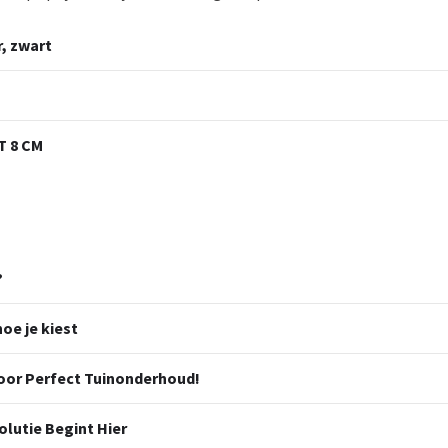
, zwart
 8 CM
?
oe je kiest
oor Perfect Tuinonderhoud!
olutie Begint Hier