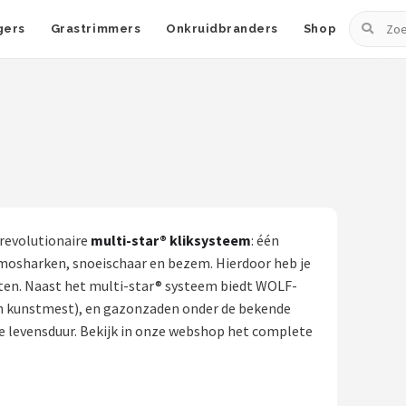
Zoeken
gers
Grastrimmers
Onkruidbranders
Shop
 revolutionaire
multi-star® kliksysteem
: één
 mosharken, snoeischaar en bezem. Hierdoor heb je
ten. Naast het multi-star® systeem biedt WOLF-
en kunstmest), en gazonzaden onder de bekende
levensduur. Bekijk in onze webshop het complete