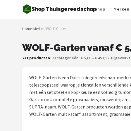
Shop Thuingereedschap
Shop
Merken
Zoeken
Home
/
Merken
/
WOLF-Garten
NAVIGATIE
Shop
WOLF-Garten vanaf € 5
Merken
231 producten
· 33 categorieën · € 5,00 – € 453,52 ·
Bijgewerkt
Blog
WOLF-Garten is een Duits tuingereedschap-merk me
Borderplanten
telescoopsteel waarop je tientallen verschillende
met één set steel en kop-keuze een volledig tuin
Grasmaaiers
Garten ook complete grasmaaiers, mosverdrijvers
SUPRA-naam. WOLF-Garten producten worden gepre
Hogedrukreinigers
WOLF-Garten multi-star® assortiment, grasmaaiers
Grastrimmers