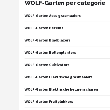
WOLF-Garten per categorie
Onkruidbranders
WOLF-Garten Accu grasmaaiers
Shop
WOLF-Garten Bezems
POPULAIRE MERKEN
To the South
WOLF-Garten Bladblazers
GARDENA
WOLF-Garten Bollenplanters
Talen Tools
WOLF-Garten Cultivators
Husqvarna
WOLF-Garten Elektrische grasmaaiers
Bosch
WOLF-Garten Elektrische heggenscharen
WORX
WOLF-Garten Fruitplukkers