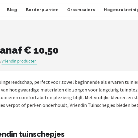
Blog
Borderplanten
Grasmaaiers
Hogedrukreini
anaf € 10,50
Vriendin producten
e
uingereedschap, perfect voor zowel beginnende als ervaren tuini
 van hoogwaardige materialen die zorgen voor langdurig tuinplez
inieren comfortabel en plezierig blijft. Met vrolijke kleuren en s
tjes verpot of perken onderhoudt, Vriendin Tuinschepjes bieden bet
endin tuinschepjes