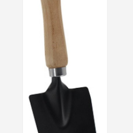
Einhell
Makita
Synx Tools
Fiskars
Alle merken →