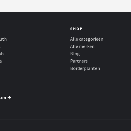
SHOP
outh
Alle categorieën
A
Alle merken
ols
Blog
a
Partners
Borderplanten
ken →