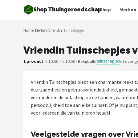
Shop Thuingereedschap
Shop
Merken
Zoeken
Home
/
Merken
/
Vriendin
/
Tuinschepjes
NAVIGATIE
Shop
Vriendin Tuinschepjes v
Merken
tuinschepjes
1 product
· € 10,50 – € 10,50 · Bekijk alle
of overig
Blog
Vriendin Tuinschepjes biedt een charmante reeks t
Borderplanten
duurzaamheid en gebruiksvriendelijkheid, gemaakt
verminderen de belasting op de handen, waardoor tu
Grasmaaiers
persoonlijkheid toe aan elke tuinset. Of je nu plan
voor iedereen die van tuinieren houdt!
Hogedrukreinigers
Veelgestelde vragen over Vri
Grastrimmers