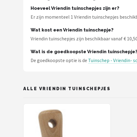
Hoeveel Vriendin tuinschepjes zijn er?
Onkruidbranders
Er zijn momenteel 1 Vriendin tuinschepjes beschik
Shop
Wat kost een Vriendin tuinschepje?
POPULAIRE MERKEN
Vriendin tuinschepjes zijn beschikbaar vanaf € 10,50.
To the South
Wat is de goedkoopste Vriendin tuinschepje
De goedkoopste optie is de
Tuinschep - Vriendin- s
GARDENA
Talen Tools
ALLE VRIENDIN TUINSCHEPJES
Husqvarna
Bosch
WORX