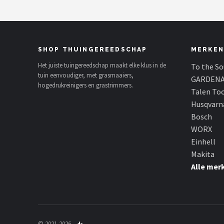
SHOP THUINGEREEDSCHAP
MERKEN
Het juiste tuingereedschap maakt elke klus in de
To the S
tuin eenvoudiger, met grasmaaiers,
GARDEN
hogedrukreinigers en grastrimmers.
Talen To
Husqvarn
Bosch
WORX
Einhell
Makita
Alle mer
© 2021-2026