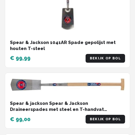
Spear & Jackson 1041AR Spade gepolijst met
houten T-steel
€ 99,99
BEKIJK OP BOL
Spear & jackson Spear & Jackson
Draineerspades met steel en T-handvat
gepolijst 914mm 327 x 127 x 108mm
€ 99,00
BEKIJK OP BOL