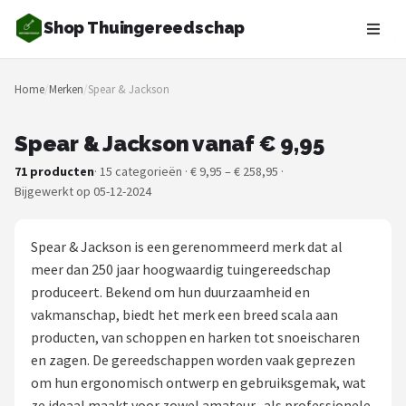
Shop Thuingereedschap
Zoeken
Home
/
Merken
/
Spear & Jackson
NAVIGATIE
Shop
Spear & Jackson vanaf € 9,95
71 producten
· 15 categorieën · € 9,95 – € 258,95 ·
Merken
Bijgewerkt op 05-12-2024
Blog
Spear & Jackson is een gerenommeerd merk dat al
Borderplanten
meer dan 250 jaar hoogwaardig tuingereedschap
produceert. Bekend om hun duurzaamheid en
Grasmaaiers
vakmanschap, biedt het merk een breed scala aan
producten, van schoppen en harken tot snoeischaren
Hogedrukreinigers
en zagen. De gereedschappen worden vaak geprezen
om hun ergonomisch ontwerp en gebruiksgemak, wat
Grastrimmers
ze ideaal maakt voor zowel amateur- als professionele