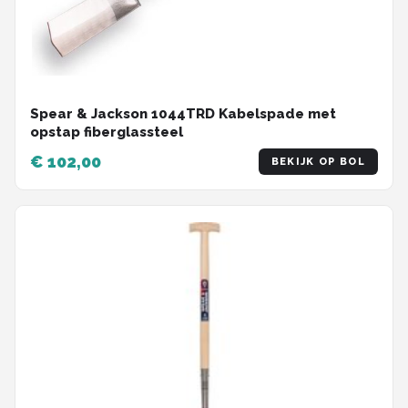
Spear & Jackson 1044TRD Kabelspade met
opstap fiberglassteel
€ 102,00
BEKIJK OP BOL