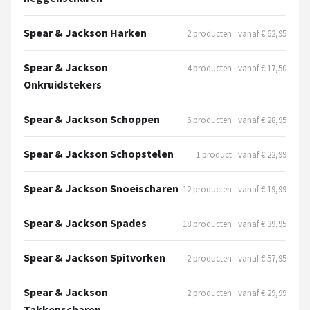
Einhell
Spear & Jackson Harken
2 producten · vanaf € 62,95
Makita
Spear & Jackson
4 producten · vanaf € 17,50
Synx Tools
Onkruidstekers
Fiskars
Spear & Jackson Schoppen
6 producten · vanaf € 28,95
Alle merken →
Spear & Jackson Schopstelen
1 product · vanaf € 22,99
Spear & Jackson Snoeischaren
12 producten · vanaf € 19,99
Spear & Jackson Spades
18 producten · vanaf € 39,95
Spear & Jackson Spitvorken
2 producten · vanaf € 57,95
Spear & Jackson
2 producten · vanaf € 29,99
Takkenscharen