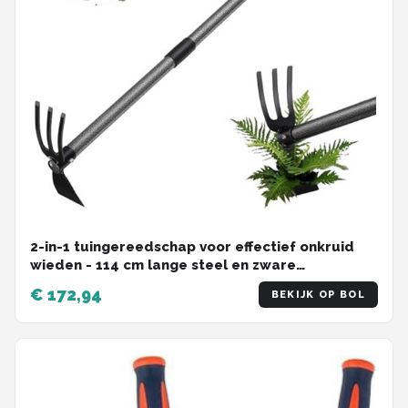
2-in-1 tuingereedschap voor effectief onkruid
wieden - 114 cm lange steel en zware
onkruidhark voor tuin en bloembedden
€ 172,94
BEKIJK OP BOL