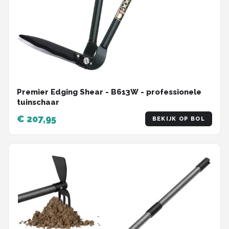
Premier Edging Shear - B613W - professionele
tuinschaar
€ 207,95
BEKIJK OP BOL