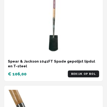
Spear & Jackson 1041FT Spade gepolijst lipdul
en T-steel
€ 106,00
BEKIJK OP BOL