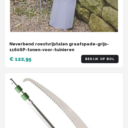
Neverbend roestvrijstalen graafspade-grijs-
1160SP-tonen-voor-tuinieren
€ 122,95
BEKIJK OP BOL