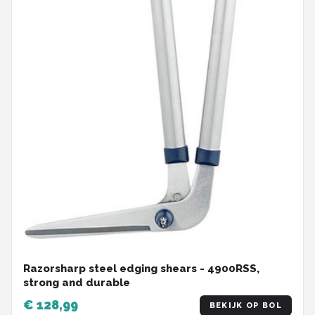
Razorsharp steel edging shears - 4900RSS,
strong and durable
€ 128,99
BEKIJK OP BOL