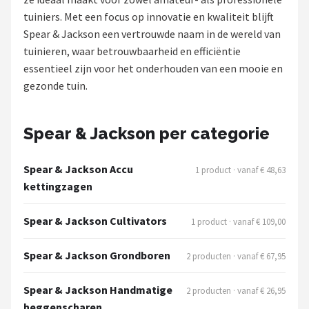
tuiniers. Met een focus op innovatie en kwaliteit blijft
Onkruidbranders
Spear & Jackson een vertrouwde naam in de wereld van
tuinieren, waar betrouwbaarheid en efficiëntie
Shop
essentieel zijn voor het onderhouden van een mooie en
POPULAIRE MERKEN
gezonde tuin.
To the South
Spear & Jackson per categorie
GARDENA
Spear & Jackson Accu
1 product · vanaf € 48,63
Talen Tools
kettingzagen
Husqvarna
Spear & Jackson Cultivators
1 product · vanaf € 109,00
Bosch
Spear & Jackson Grondboren
2 producten · vanaf € 67,95
WORX
Spear & Jackson Handmatige
2 producten · vanaf € 26,95
heggenscharen