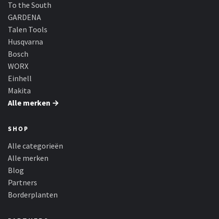
Einhell
To the South
GARDENA
Makita
Talen Tools
Husqvarna
Synx Tools
Bosch
WORX
Fiskars
Einhell
Makita
Alle merken →
Alle merken →
SHOP
Alle categorieën
Alle merken
Blog
Partners
Borderplanten