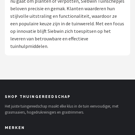
nu gaat om planten of verpotten, Siebwin Tuinschepjes
beloven precisie en gemak. Klanten waarderen hun
Onkruidbranders
stijlvolle uitstraling en functionaliteit, waardoor ze
een populaire keuze zijn in de tuinwereld. Met een focus
Shop
op innovatie blijft Siebwin zich toespitsen op het
POPULAIRE MERKEN
leveren van betrouwbare en effectieve
tuinhulpmiddelen.
To the South
GARDENA
Talen Tools
Husqvarna
SHOP THUINGEREEDSCHAP
Het juiste tuingereedschap maakt elke klus in de tuin eenvoudiger, met
Bosch
grasmaaiers, hogedrukreinigers en grastrimmers.
WORX
MERKEN