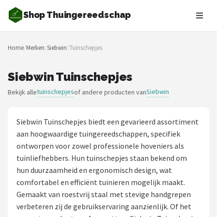
Shop Thuingereedschap
Zoeken
Home
/
Merken
/
Siebwin
/
Tuinschepjes
NAVIGATIE
Shop
Siebwin Tuinschepjes
tuinschepjes
Siebwin
Bekijk alle
of andere producten van
Merken
Blog
Siebwin Tuinschepjes biedt een gevarieerd assortiment
aan hoogwaardige tuingereedschappen, specifiek
Borderplanten
ontworpen voor zowel professionele hoveniers als
tuinliefhebbers. Hun tuinschepjes staan bekend om
Grasmaaiers
hun duurzaamheid en ergonomisch design, wat
comfortabel en efficiënt tuinieren mogelijk maakt.
Hogedrukreinigers
Gemaakt van roestvrij staal met stevige handgrepen
verbeteren zij de gebruikservaring aanzienlijk. Of het
Grastrimmers