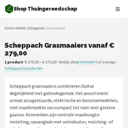
Shop Thuingereedschap
Zoeken
Home
/
Merken
/
Scheppach
/
Grasmaaiers
NAVIGATIE
Shop
Scheppach Grasmaaiers vanaf €
279,00
Merken
grasmaaiers
1 product
· € 279,00 – € 279,00 · Bekijk alle
of overige
Scheppach producten
Blog
Borderplanten
Scheppach grasmaaiers combineren Duitse
degelijkheid met gebruiksgemak. Het assortiment
Grasmaaiers
omvat accugestuurde, elektrische en benzinemodellen,
met maaibreedtes van compact tot ruim voor grotere
Hogedrukreinigers
gazons. Kenmerken zijn centrale maaihoogte-
instelling, opvangbak met vulindicator, mulching- of
Grastrimmers