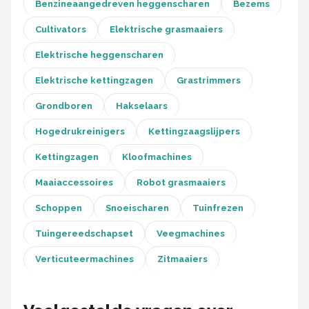
Einhell
Benzineaangedreven heggenscharen
Bezems
Cultivators
Elektrische grasmaaiers
Makita
Elektrische heggenscharen
Synx Tools
Elektrische kettingzagen
Grastrimmers
Fiskars
Grondboren
Hakselaars
Hogedrukreinigers
Kettingzaagslijpers
Alle merken →
Kettingzagen
Kloofmachines
Maaiaccessoires
Robot grasmaaiers
Schoppen
Snoeischaren
Tuinfrezen
Tuingereedschapset
Veegmachines
Verticuteermachines
Zitmaaiers