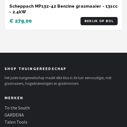
Scheppach MP132-42 Benzine grasmaaier - 131cc
- 2.4kW
€ 279,00
BEKIJK OP BOL
SHOP THUINGEREEDSCHAP
Het juiste tuingereedschap maakt elke klus in de tuin eenvoudiger, met
grasmaaiers, hogedrukreinigers en grastrimmers.
MERKEN
To the South
GARDENA
Talen Tools