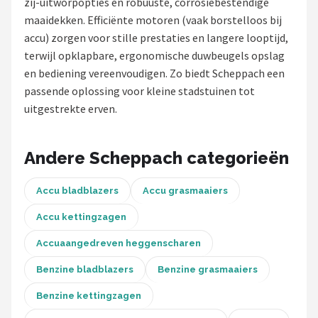
zij-uitworpopties en robuuste, corrosiebestendige
maaidekken. Efficiënte motoren (vaak borstelloos bij
Onkruidbranders
accu) zorgen voor stille prestaties en langere looptijd,
terwijl opklapbare, ergonomische duwbeugels opslag
Shop
en bediening vereenvoudigen. Zo biedt Scheppach een
POPULAIRE MERKEN
passende oplossing voor kleine stadstuinen tot
uitgestrekte erven.
To the South
GARDENA
Andere Scheppach categorieën
Talen Tools
Accu bladblazers
Accu grasmaaiers
Husqvarna
Accu kettingzagen
Accuaangedreven heggenscharen
Bosch
Benzine bladblazers
Benzine grasmaaiers
WORX
Benzine kettingzagen